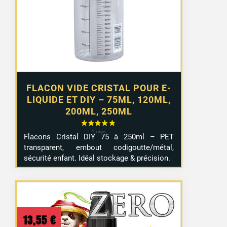
2,99 €
à
4,99 €
FLACON VIDE CRISTAL POUR E-
LIQUIDE ET DIY – 75ML, 120ML,
200ML, 250ML
Flacons Cristal DIY 75 à 250ml – PET
transparent, embout codigoutte/métal,
sécurité enfant. Idéal stockage & précision.
13,55
€