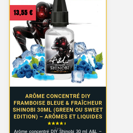
13,55
€
ARÔME CONCENTRÉ DIY
FRAMBOISE BLEUE & FRAÎCHEUR
SHINOBI 30ML (GREEN OU SWEET
EDITION) – ARÔMES ET LIQUIDES
Arôme concentré DIY Shinobi 30 ml A&L –