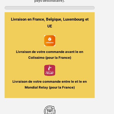
pays destinataire).
DIY
Tabac
Américain,
Vanille
Livraison en France, Belgique, Luxembourg et
&
UE
Caramel
-
Ryan
USA
Livraison de votre commande avant le
en
Limited
Colissimo (pour la France)
Edition
30ml
-
Arômes
Livraison de votre commande entre le
et le
en
et
Mondial Relay (pour la France)
Liquides