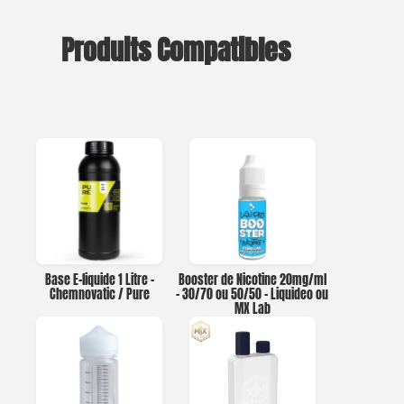
Produits Compatibles
Base E-liquide 1 Litre –
Booster de Nicotine 20mg/ml
Chemnovatic / Pure
– 30/70 ou 50/50 – Liquideo ou
MX Lab