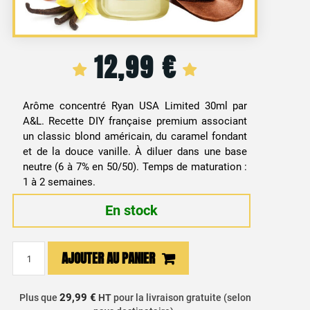
12,99
€
Arôme concentré Ryan USA Limited 30ml par
A&L. Recette DIY française premium associant
un classic blond américain, du caramel fondant
et de la douce vanille. À diluer dans une base
neutre (6 à 7% en 50/50). Temps de maturation :
1 à 2 semaines.
En stock
quantité
AJOUTER AU PANIER
de
Arôme
Concentré
29,99 €
Plus que
HT
pour la livraison gratuite (selon