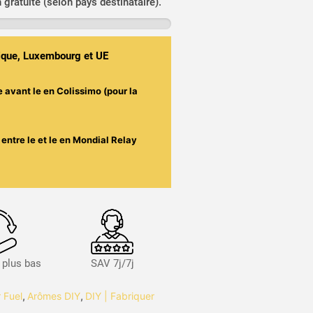
n gratuite (selon pays destinataire).
gique, Luxembourg et UE
e avant le
en Colissimo (pour la
entre le
et le
en Mondial Relay
s plus bas
SAV 7j/7j
 Fuel
,
Arômes DIY
,
DIY | Fabriquer