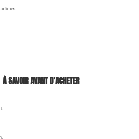
s arômes.
À SAVOIR AVANT D’ACHETER
t.
n.