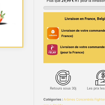
29,99 €
Plus que
HT
pour la livraiso
DIY
Fruits
Rouges
Livraison en France, Bel
&
Fraîcheur
Livraison de votre command
-
France)
Haghnar
30ml
Livraison de votre commande 
-
(pour la France)
Fighter
Fuel
/
Maison
Fuel
Retours sous 30j
Les prix le
Catégories :
Arômes Concentrés Fighter