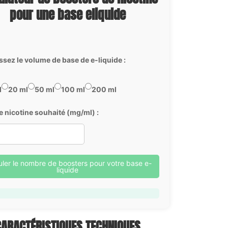
pour une base eliquide
ssez le volume de base de e-liquide :
l
20 ml
50 ml
100 ml
200 ml
e nicotine souhaité (mg/ml) :
uler le nombre de boosters pour votre base e-
liquide
CARACTÉRISTIQUES TECHNIQUES