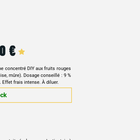
90
€
me concentré DIY aux fruits rouges
oise, mûre). Dosage conseillé : 9 %
Effet frais intense. À diluer.
ock