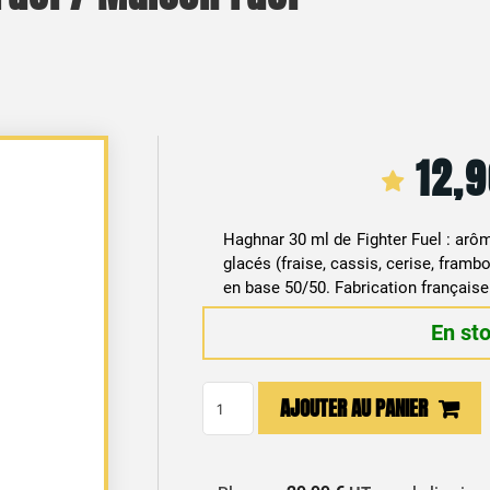
12,
Haghnar 30 ml de Fighter Fuel : arô
glacés (fraise, cassis, cerise, framb
en base 50/50. Fabrication française. 
En st
quantité
AJOUTER AU PANIER
de
Arôme
Concentré