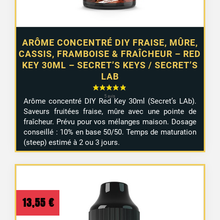
ARÔME CONCENTRÉ DIY FRAISE, MÛRE,
CASSIS, FRAMBOISE & FRAÎCHEUR – RED
KEY 30ML – SECRET’S KEYS / SECRET’S
LAB
Arôme concentré DIY Red Key 30ml (Secret’s LAb).
Saveurs fruitées fraise, mûre avec une pointe de
fraîcheur. Prévu pour vos mélanges maison. Dosage
conseillé : 10% en base 50/50. Temps de maturation
(steep) estimé à 2 ou 3 jours.
13,55
€