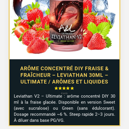
ARÔME CONCENTRÉ DIY FRAISE &
FRAÎCHEUR – LEVIATHAN 30ML –
ULTIMATE / ARÔMES ET LIQUIDES
Leviathan V2 – Ultimate : arôme concentré DIY 30
ml à la fraise glacée. Disponible en version Sweet
(avec sucralose) ou Green (sans édulcorant).
Dosage recommandé ~6 %. Steep rapide 2–3 jours.
À diluer dans base PG/VG.