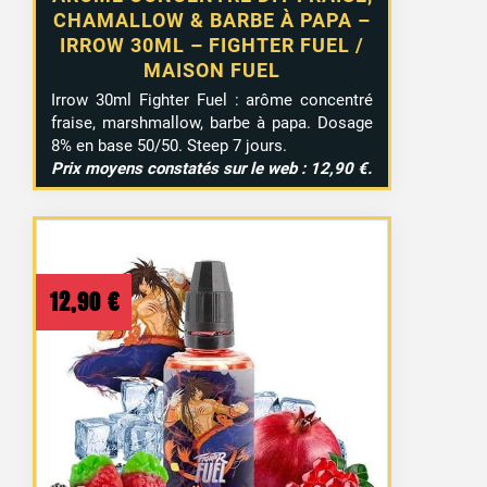
CHAMALLOW & BARBE À PAPA –
IRROW 30ML – FIGHTER FUEL /
MAISON FUEL
Irrow
30ml
Fighter
Fuel :
arôme
concentré
fraise,
marshmallow,
barbe
à
papa.
Dosage
8%
en
base
50/
50.
Steep
7
jours.
Prix
moyens
constatés
sur
le
web :
12,90 €.
12,90
€