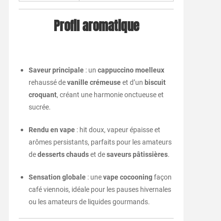
Profil aromatique
Saveur principale
: un
cappuccino moelleux
rehaussé de
vanille crémeuse
et d’un
biscuit
croquant
, créant une harmonie onctueuse et
sucrée.
Rendu en vape
: hit doux, vapeur épaisse et
arômes persistants, parfaits pour les amateurs
de
desserts chauds
et de
saveurs pâtissières
.
Sensation globale
: une
vape cocooning
façon
café viennois, idéale pour les pauses hivernales
ou les amateurs de liquides gourmands.