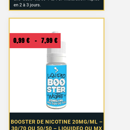
en 2 à 3 jours.
Plage
0,99
€
–
7,99
€
de
prix :
0,99 €
à
7,99 €
BOOSTER DE NICOTINE 20MG/ML –
30/70 OU 50/50 – LIQUIDEO OU MX