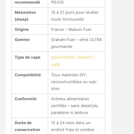
recommandé
PG/VG
Maturation
15 à 21 jours pour révéler
(steep)
toute l’onctuosité
Origine
France – Maison Fuel
Gamme
Graham Fuel – série ULTRA
gourmande
gourmande / dessert /
Type de vape
café
Compatibilité
Tous matériels DIY,
reconstructibles ou sub-
ohm
Conformité
Arômes alimentaires
certifiés – sans diacétyle,
parabène ni ambrox
Durée de
12 à 24 mois dans un
conservation
endroit frais et sombre