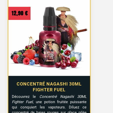
12,90
€
CONCENTRÉ NAGASHI 30ML
FIGHTER FUEL
Découvrez le
Concentré Nagashi 30ML
Fighter Fuel
, une potion fruitée puissante
qui conquiert les vapoteurs. Diluez ce
concentré de baies rouges sur glace pilée