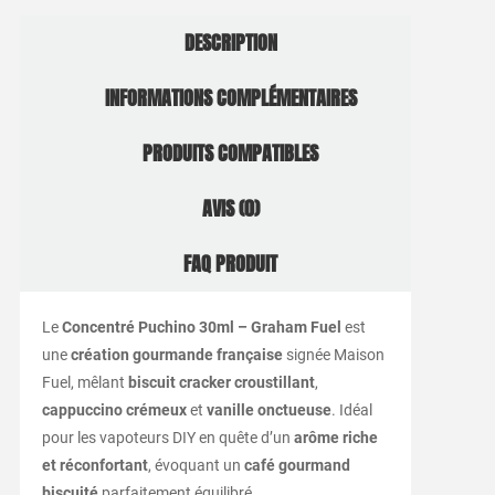
DESCRIPTION
INFORMATIONS COMPLÉMENTAIRES
PRODUITS COMPATIBLES
AVIS (0)
FAQ PRODUIT
Le
Concentré Puchino 30ml – Graham Fuel
est
une
création gourmande française
signée Maison
Fuel, mêlant
biscuit cracker croustillant
,
cappuccino crémeux
et
vanille onctueuse
. Idéal
pour les vapoteurs DIY en quête d’un
arôme riche
et réconfortant
, évoquant un
café gourmand
biscuité
parfaitement équilibré.