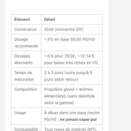
Élément
Détail
Contenance
30 ml (concentré DIY)
Dosage
~ 9 % en base 50/50 PG/VG
recommandé
Dosages
~ 6 % pour 70/30, ~ 12–14 %
alternatifs
pour bases très riches en VG
Temps de
2 à 3 jours (voire jusqu’à 5
maturation
jours selon retour)
Composition
Propylène glycol + arômes
alimentaires (sans diacétyle
selon la gamme)
Usage
À diluer dans une base neutre
PG/VG ;
ne jamais vaper pur
Compatibilité
Tous types de matériel (MTL,