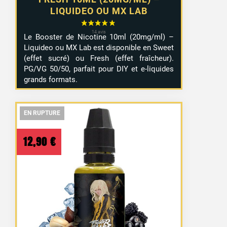
LIQUIDEO OU MX LAB
Le Booster de Nicotine 10ml (20mg/ml) –
Liquideo ou MX Lab est disponible en Sweet
(effet sucré) ou Fresh (effet fraîcheur).
PG/VG 50/50, parfait pour DIY et e-liquides
grands formats.
EN RUPTURE
EN RUPTURE
EN RUPTURE
12,90
€