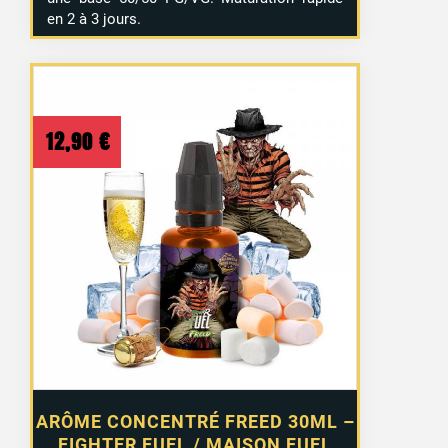
en 2 à 3 jours.
12,90
€
ARÔME CONCENTRÉ FREED 30ML –
FIGHTER FUEL / MAISON FUEL