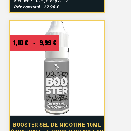
À diluer 7–13 %, steep 3–12 j.
Prix constaté : 12,90 €
Plage
1,10
€
–
9,99
€
de
prix :
1,10 €
à
9,99 €
BOOSTER SEL DE NICOTINE 10ML