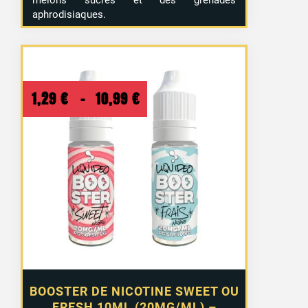
aphrodisiaques.
Plage
1,29
€
–
10,99
€
de
prix :
1,29 €
à
10,99 €
BOOSTER DE NICOTINE SWEET OU
FRESH 10ML (20MG/ML) –