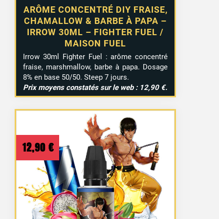
ARÔME CONCENTRÉ DIY FRAISE,
CHAMALLOW & BARBE À PAPA –
IRROW 30ML – FIGHTER FUEL /
MAISON FUEL
Irrow
30ml
Fighter
Fuel :
arôme
concentré
fraise,
marshmallow,
barbe
à
papa.
Dosage
8%
en
base
50/
50.
Steep
7
jours.
Prix
moyens
constatés
sur
le
web :
12,90 €.
12,90
€