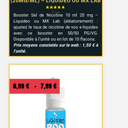
(20MG/ML) – LIQUIDEO OU MX LAB
Booster Sel de Nicotine 10 ml 20 mg –
Liquideo ou MX Lab (aléatoirement) :
ajustez le taux de nicotine de vos e-liquides
avec ce booster en 50/50 PG/VG.
Disponible à l’unité ou en lot de 10 flacons.
Prix moyens constatés sur le web : 1,50 € à
l’unité.
Plage
0,99
€
–
7,99
€
de
prix :
0,99 €
à