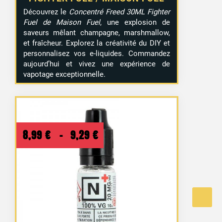
Découvrez le
Concentré Freed 30ML Fighter
Fuel de Maison Fuel
, une explosion de
saveurs mêlant champagne, marshmallow,
et fraîcheur. Explorez la créativité du DIY et
personnalisez vos e-liquides. Commandez
aujourd’hui et vivez une expérience de
21 avis
vapotage exceptionnelle.
Plage
8,99
€
–
9,29
€
de
prix :
8,99 €
à