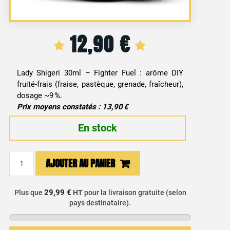
12,90
€
Lady Shigeri 30ml – Fighter Fuel : arôme DIY
fruité-frais (fraise, pastèque, grenade, fraîcheur),
dosage ~9 %.
Prix moyens constatés : 13,90 €
En stock
quantité
AJOUTER AU PANIER
de
Arôme
Concentré
29,99 €
Plus que
HT
pour la livraison gratuite (selon
pays destinataire).
DIY
Pastèque,
Fraise