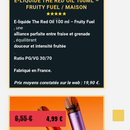
E-LIQUIDE THE RED OIL 100ML –
FRUITY FUEL / MAISON
E-liquide The Red Oil 100 ml – Fruity Fuel
, une
alliance parfaite entre fraise et grenade
, équilibrant
douceur et intensité fruitée
.
Ratio PG/VG 30/70
.
Fabriqué en France.
Prix moyens constatés sur le web : 19,90 €.
Le
Le
6,55
€
4,99
€
prix
prix