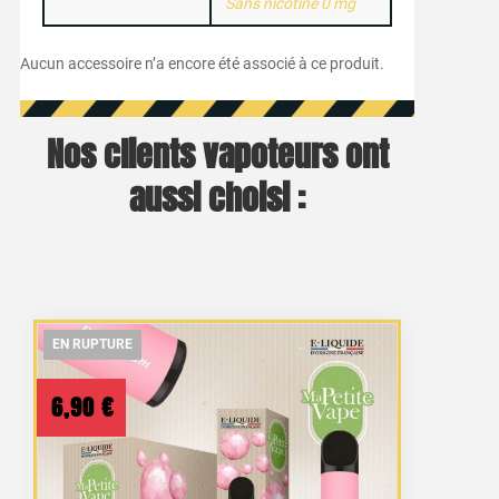
Sans nicotine 0 mg
Aucun accessoire n’a encore été associé à ce produit.
Nos clients vapoteurs ont
aussi choisi :
EN RUPTURE
EN RUPTURE
EN RUPTURE
6,90
€