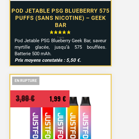
POD JETABLE PSG BLUEBERRY 575
PUFFS (SANS NICOTINE) – GEEK
BAR
Pod Jetable PSG Blueberry Geek Bar, saveur
myrtille glacée, jusqu’à 575 bouffées.
Batterie 500 mAh.
Prix moyens constatés : 5,50 €.
EN RUPTURE
EN RUPTURE
EN RUPTURE
Le
Le
3,99
€
1,99
€
prix
prix
initial
actuel
était :
est :