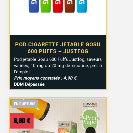
3,99 €.
1,99 €.
POD CIGARETTE JETABLE GOSU
600 PUFFS – JUSTFOG
Pod jetable Gosu 600 Puffs Justfog, saveurs
variées, 10 mg ou 20 mg de nicotine, prêt à
l’emploi.
Prix moyens constatés : 4,90 €.
DDM Dépassée
EN RUPTURE
EN RUPTURE
EN RUPTURE
6,90
€