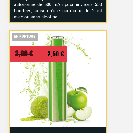
autonomie de 500 mAh pour environs 550
bouffées, ainsi qu’une cartouche de 2 ml
avec ou sans nicotine.
EN RUPTURE
EN RUPTURE
EN RUPTURE
Le
Le
3,99
€
2,50
€
prix
prix
initial
actuel
était :
est :
3,99 €.
2,50 €.