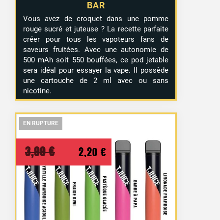
BAR
Vous avez de croquet dans une pomme
rouge sucré et juteuse ? La recette parfaite
créer pour tous les vapoteurs fans de
saveurs fruitées. Avec une autonomie de
500 mAh soit 550 bouffées, ce pod jetable
sera idéal pour essayer la vape. Il possède
une cartouche de 2 ml avec ou sans
nicotine.
EN RUPTURE
EN RUPTURE
EN RUPTURE
Le
Le
3,99
€
2,20
€
prix
prix
initial
actuel
était :
est :