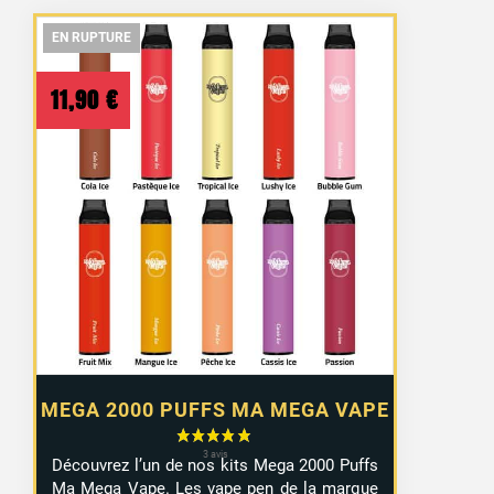
EN RUPTURE
EN RUPTURE
EN RUPTURE
11,90
€
MEGA 2000 PUFFS MA MEGA VAPE
Découvrez l’un de nos kits Mega 2000 Puffs
Ma Mega Vape. Les vape pen de la marque