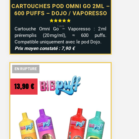
CARTOUCHES POD OMNI GO 2ML –
600 PUFFS – DOJO / VAPORESSO
Cartouche Omni Go – Vaporesso : 2 ml
préremplis (20 mg/ml), ≈ 600 puffs.
Compatible uniquement avec le pod Dojo.
Prix moyen constaté : 7,90 €
EN RUPTURE
EN RUPTURE
EN RUPTURE
13,90
€