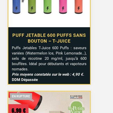
3,99 €.
2,20 €.
PUFF JETABLE 600 PUFFS SANS
BOUTON – T-JUICE
Puffs Jetables T-Juice 600 Puffs : saveurs
variées (Watermelon Ice, Pink Lemonade…),
sels de nicotine 20 mg/ml, jusqu’à 600
bouffées. Idéal pour débutants et vapoteurs
nomades.
Prix moyens constatés sur le web : 4,90 €.
DDM Dépassée
EN RUPTURE
EN RUPTURE
EN RUPTURE
6,90
€