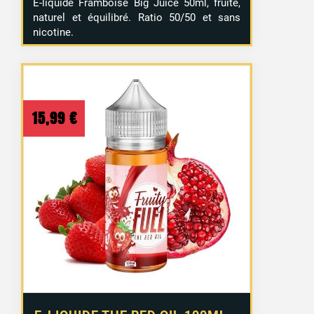
E-liquide Framboise Big Juice 50ml, fruité,
naturel et équilibré. Ratio 50/50 et sans
nicotine.
15,99
€