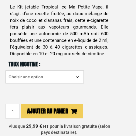
Le Kit jetable Tropical Ice Ma Petite Vape, il
s’agit d’une recette fruitée, au doux mélange de
noix de coco et d’ananas frais, cette e-cigarette
fera plaisir aux vapoteurs gourmands. Elle
possède une autonomie de 500 mAh soit 600
bouffées et une contenance en e-liquide de 2 ml,
l’équivalent de 30 à 40 cigarettes classiques.
Disponible en 10 et 20 mg aux sels de nicotine.
TAUX NICOTINE :
quantité
AJOUTER AU PANIER
de
Kit
29,99 €
Plus que
HT
pour la livraison gratuite (selon
jetable
pays destinataire).
Tropical