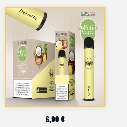
6,90
€