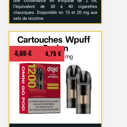
une contenance en e-liquide de 2 ml,
l’équivalent de 30 à 40 cigarettes
classiques. Disponible en 10 et 20 mg aux
sels de nicotine.
Le
Le
4,99
€
4,75
€
prix
prix
initial
actuel
était :
est :
4,99 €.
4,75 €.
3 avis