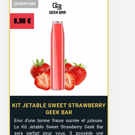
EN RUPTURE
EN RUPTURE
EN RUPTURE
1 avis
6,90
€
KIT JETABLE SWEET STRAWBERRY
GEEK BAR
Envi d’une bonne fraise sucrée et juteuse.
Le Kit Jetable Sweet Strawberry Geek Bar
sera parfait pour vous. Il possède une