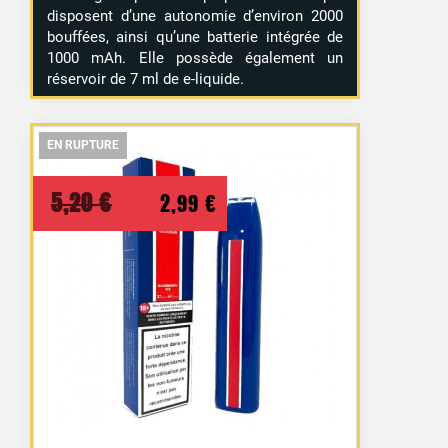
disposent d’une autonomie d’environ 2000
bouffées, ainsi qu’une batterie intégrée de
1000 mAh. Elle possède également un
réservoir de 7 ml de e-liquide.
EN RUPTURE
EN RUPTURE
EN RUPTURE
Le
Le
5,20
€
2,99
€
prix
prix
initial
actuel
était :
est :
5,20 €.
2,99 €.