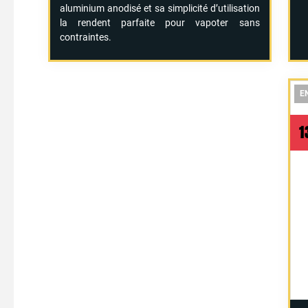
aluminium anodisé et sa simplicité d’utilisation
la rendent parfaite pour vapoter sans
contraintes.
E
E
E
1