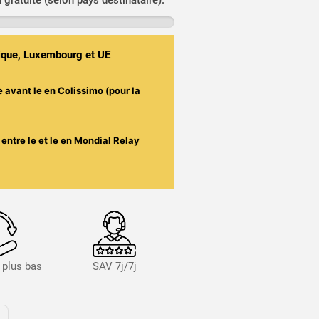
n gratuite (selon pays destinataire).
gique, Luxembourg et UE
e avant le
en Colissimo (pour la
entre le
et le
en Mondial Relay
s plus bas
SAV 7j/7j