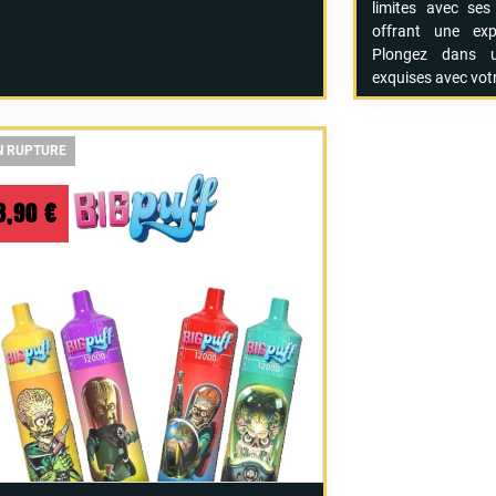
limites
avec
se
offrant
une
ex
Plongez
dans
exquises
avec
vot
N RUPTURE
N RUPTURE
N RUPTURE
3,90
€