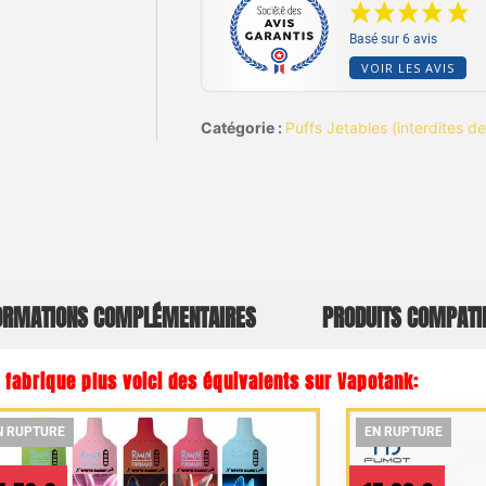
Basé sur 6 avis
VOIR LES AVIS
Catégorie :
Puffs Jetables (interdites 
ORMATIONS COMPLÉMENTAIRES
PRODUITS COMPATI
e fabrique plus voici des équivalents sur Vapotank:
N RUPTURE
N RUPTURE
N RUPTURE
EN RUPTURE
EN RUPTURE
EN RUPTURE