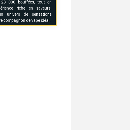
s
28
000
bouffées,
tout
en
périence
riche
en
saveurs.
un
univers
de
sensations
re
compagnon
de
vape
idéal.