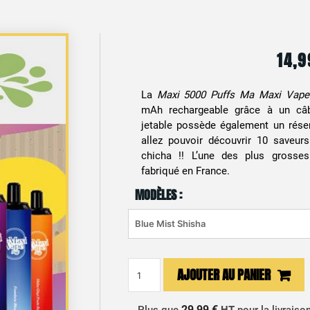
14,
La
Maxi 5000 Puffs Ma Maxi Vape
mAh rechargeable grâce à un câb
jetable possède également un réser
allez pouvoir découvrir 10 saveurs
chicha !! L’une des plus grosses
fabriqué en France.
MODÈLES :
quantité
AJOUTER AU PANIER
de
Maxi
29,99 €