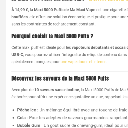
À 14,99 €, la Maxi 5000 Puffs de Ma Maxi Vape
est une cigarette 
bouffées
, elle offre une solution économique et pratique pour un
sans les contraintes de rechargement constant.
Pourquoi choisir la Maxi 5000 Puffs ?
Cette maxi puff est idéale pour les
vapoteurs débutants et occasi
USB-C
, vous pourrez utiliser l’intégralité du e-liquide contenu dans
spécialement conçues pour
une vape douce et intense
.
Découvrez les saveurs de la Maxi 5000 Puffs
Avec plus de
10 saveurs sans nicotine
, la Maxi 5000 Puffs de Ma 
élaborée pour offrir une expérience gustative unique, rappelant les
4 avis
Pêche Ice
: Un mélange équilibré avec une touche de fraîc
Cola
: Pour les adeptes de saveurs gourmandes, rappelant
Bubble Gum
: Un goût sucré de chewing-gum, idéal pour u