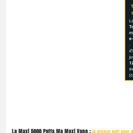
L
T
es
e
.
d’
j
1
a
(c
La Maxi 5000 Puffs Ma Maxi Vape :
la grosse puff pour