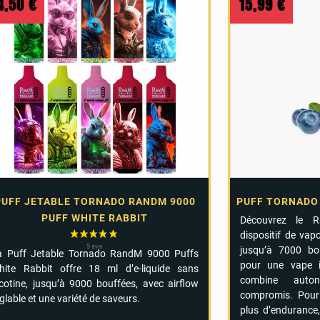
4,50
€
15,99
€
PUFF JETABLE TORNADO RANDM 9000
PUFF TORNADO
PUFF WHITE RABBIT
Découvrez
le
dispositif
de
vap
jusqu’à
7000
bo
a Puff Jetable Tornado RandM 9000 Puffs
pour
une
vape
hite Rabbit offre 18 ml d’e-liquide sans
combine
aut
icotine, jusqu’à 9000 bouffées, avec airflow
compromis.
Pou
glable et une variété de saveurs.
plus
d’endurance