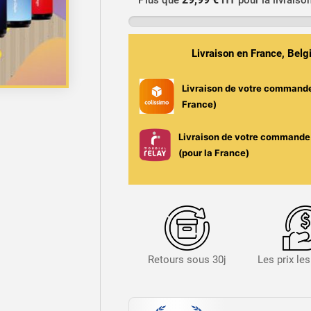
Plus que
HT
pour la livraiso
5000
Puffs
Ma
Maxi
Livraison en France, Bel
Vape
Livraison de votre command
France)
Livraison de votre commande 
(pour la France)
Retours sous 30j
Les prix le