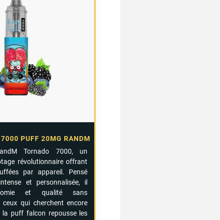
 7000 PUFF 20MG RANDM
RandM
Tornado
7000,
un
otage
révolutionnaire
offrant
uffées
par
appareil.
Pensé
intense
et
personnalisée
,
il
onomie
et
qualité
sans
r
ceux
qui
cherchent
encore
,
la
puff
falcon
repousse
les