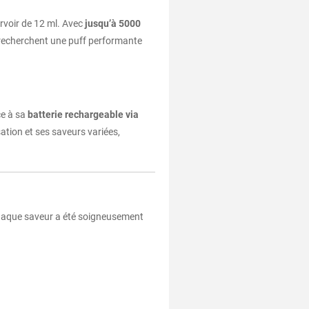
rvoir de 12 ml. Avec
jusqu’à 5000
i recherchent une puff performante
ce à sa
batterie rechargeable via
isation et ses saveurs variées,
 Chaque saveur a été soigneusement
5 avis