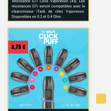
Résistance GTi Coils Vaporesso (X5
). Les
1 avis
résistances GTi seront compatibles avec le
clearomiseur iTank de chez Vaporesso.
Disponibles en 0.2 et 0.4 Ohm.
3,75
€