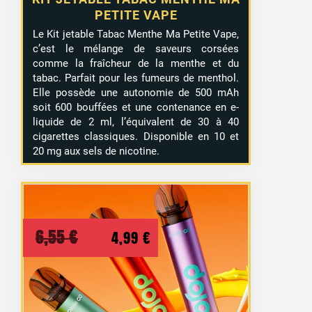
PETITE VAPE
Le Kit jetable Tabac Menthe Ma Petite Vape,
c’est le mélange de saveurs corsées
comme la fraîcheur de la menthe et du
tabac. Parfait pour les fumeurs de menthol.
Elle possède une autonomie de 500 mAh
soit 600 bouffées et une contenance en e-
liquide de 2 ml, l’équivalent de 30 à 40
cigarettes classiques. Disponible en 10 et
20 mg aux sels de nicotine.
Le
Le
6,55
€
4,99
€
prix
prix
initial
actuel
était :
est :