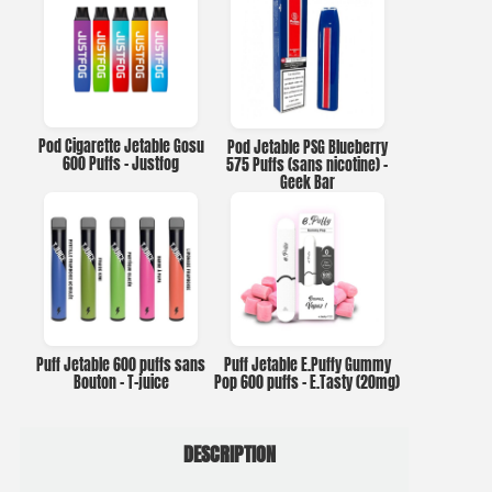
Pod Cigarette Jetable Gosu
Pod Jetable PSG Blueberry
600 Puffs – Justfog
575 Puffs (sans nicotine) –
Geek Bar
Puff Jetable 600 puffs sans
Puff Jetable E.Puffy Gummy
Bouton – T-juice
Pop 600 puffs – E.Tasty (20mg)
DESCRIPTION