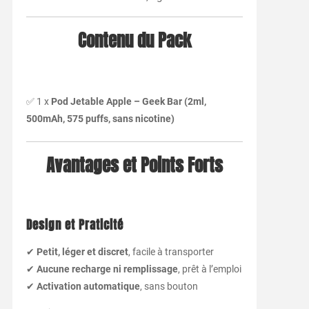
Contenu du Pack
✅ 1 x
Pod Jetable Apple – Geek Bar (2ml,
500mAh, 575 puffs, sans nicotine)
Avantages et Points Forts
Design et Praticité
✔
Petit, léger et discret
, facile à transporter
✔
Aucune recharge ni remplissage
, prêt à l’emploi
✔
Activation automatique
, sans bouton