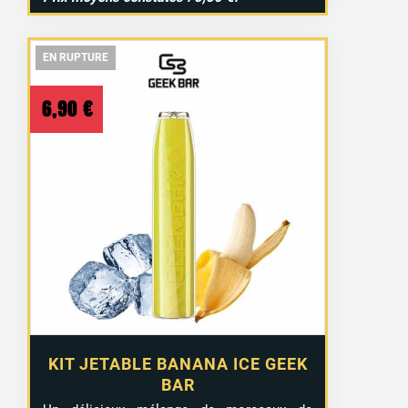
EN RUPTURE
EN RUPTURE
EN RUPTURE
6,90
€
KIT JETABLE BANANA ICE GEEK
BAR