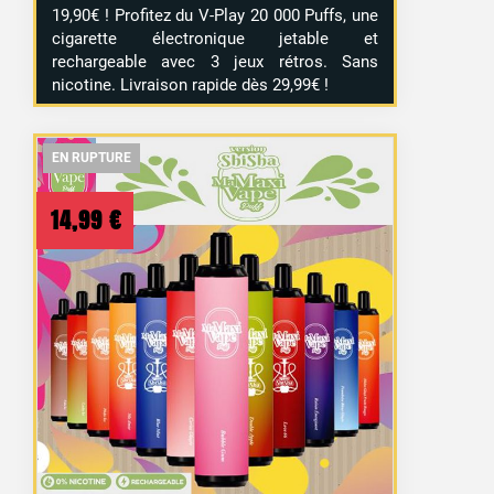
19,90€ ! Profitez du V-Play 20 000 Puffs, une
cigarette électronique jetable et
rechargeable avec 3 jeux rétros. Sans
nicotine. Livraison rapide dès 29,99€ !
EN RUPTURE
EN RUPTURE
EN RUPTURE
14,99
€