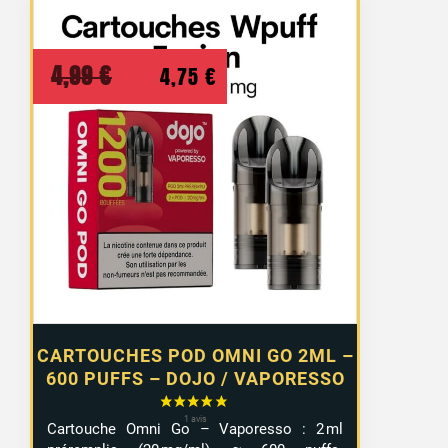
Le
Le
4,99
€
4,75
€
prix
prix
initial
actuel
était :
est :
4,99 €.
4,75 €.
CARTOUCHES POD OMNI GO 2ML –
600 PUFFS – DOJO / VAPORESSO
Cartouche Omni Go – Vaporesso : 2 ml