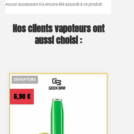
Aucun accessoire n’a encore été associé à ce produit.
Nos clients vapoteurs ont
aussi choisi :
EN RUPTURE
EN RUPTURE
EN RUPTURE
6,90
€