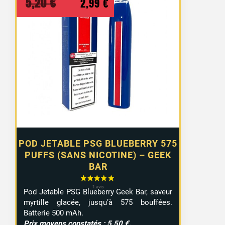
Le
Le
5,20
€
2,99
€
prix
prix
initial
actuel
était :
est :
5,20 €.
2,99 €.
POD JETABLE PSG BLUEBERRY 575
PUFFS (SANS NICOTINE) – GEEK
BAR
Pod Jetable PSG Blueberry Geek Bar, saveur
myrtille glacée, jusqu’à 575 bouffées.
Batterie 500 mAh.
Prix moyens constatés : 5,50 €.