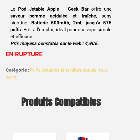
prix
prix
Le
Pod Jetable Apple – Geek Bar
offre une
initial
actuel
saveur pomme acidulée et fraîche
, sans
nicotine.
Batterie 500mAh, 2ml, jusqu’à 575
était :
est :
puffs
. Prêt à l’emploi, idéal pour une vape simple
et efficace.
3,99 €.
2,50 €.
Prix moyens constatés sur le web : 4,90€.
EN RUPTURE
Catégorie :
Puffs Jetables (interdites depuis mars
2025)
Produits Compatibles