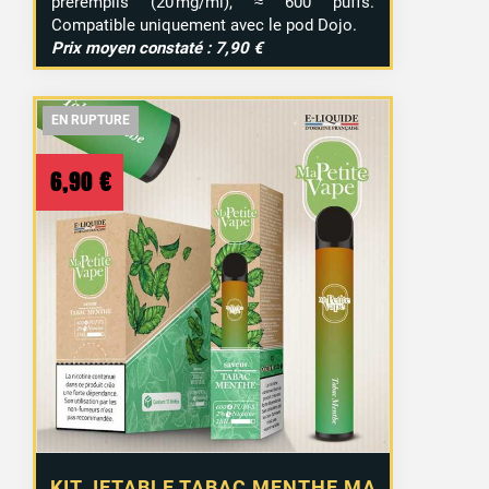
préremplis (20 mg/ml), ≈ 600 puffs.
Compatible uniquement avec le pod Dojo.
Prix moyen constaté : 7,90 €
EN RUPTURE
EN RUPTURE
EN RUPTURE
6,90
€
KIT JETABLE TABAC MENTHE MA