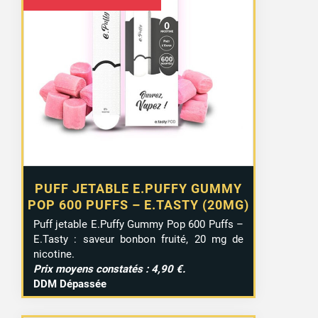
prix
prix
initial
actuel
était :
est :
4,90 €.
2,50 €.
PUFF JETABLE E.PUFFY GUMMY
POP 600 PUFFS – E.TASTY (20MG)
Puff jetable E.Puffy Gummy Pop 600 Puffs –
E.Tasty : saveur bonbon fruité, 20 mg de
nicotine.
Prix moyens constatés : 4,90 €.
DDM Dépassée