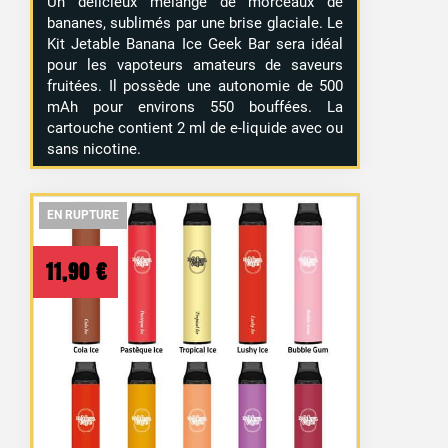
Un délicieux mélange de morceaux de
bananes, sublimés par une brise glaciale. Le
Kit Jetable Banana Ice Geek Bar sera idéal
pour les vapoteurs amateurs de saveurs
fruitées. Il possède une autonomie de 500
mAh pour environs 550 bouffées. La
cartouche contient 2 ml de e-liquide avec ou
sans nicotine.
EN RUPTURE
EN RUPTURE
EN RUPTURE
11,90
€