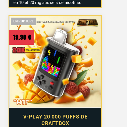
en 10 et 20 mg aux sels de nicotine.
EN RUPTURE
EN RUPTURE
EN RUPTURE
19,90
€
V-PLAY 20 000 PUFFS DE
CRAFTBOX