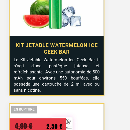
KIT JETABLE WATERMELON ICE
GEEK BAR
Le Kit Jetable Watermelon Ice Geek Bar, il
s’agit d’une pastèque juteuse et
rafraîchissante. Avec une autonomie de 500
mAh pour environs 550 bouffées, elle
possède une cartouche de 2 ml avec ou
sans nicotine.
EN RUPTURE
EN RUPTURE
EN RUPTURE
Le
Le
4,90
€
2,50
€