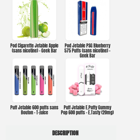
Pod Cigarette Jetable Apple
Pod Jetable PSG Blueberry
(sans nicotine) – Geek Bar
575 Puffs (sans nicotine) –
Geek Bar
Puff Jetable 600 puffs sans
Puff Jetable E.Puffy Gummy
Bouton – T-juice
Pop 600 puffs – E.Tasty (20mg)
DESCRIPTION