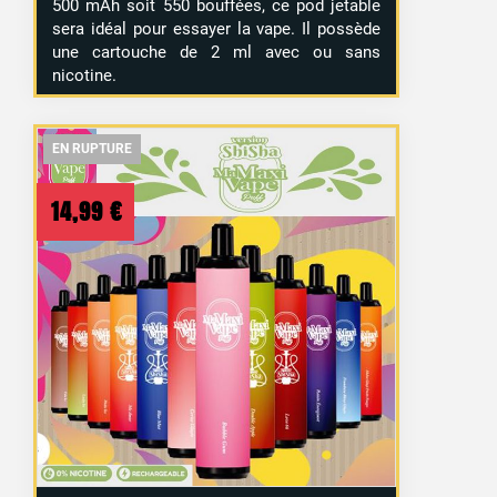
500 mAh soit 550 bouffées, ce pod jetable
sera idéal pour essayer la vape. Il possède
une cartouche de 2 ml avec ou sans
nicotine.
EN RUPTURE
EN RUPTURE
EN RUPTURE
14,99
€