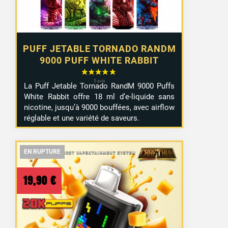
PUFF JETABLE TORNADO RANDM
9000 PUFF WHITE RABBIT
La Puff Jetable Tornado RandM 9000 Puffs
White Rabbit offre 18 ml d’e-liquide sans
nicotine, jusqu’à 9000 bouffées, avec airflow
réglable et une variété de saveurs.
EN RUPTURE
EN RUPTURE
EN RUPTURE
19,90
€