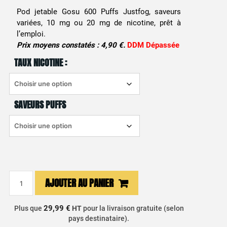
prix
prix
Pod jetable Gosu 600 Puffs Justfog, saveurs
variées, 10 mg ou 20 mg de nicotine, prêt à
initial
actuel
l’emploi.
était :
est :
Prix moyens constatés : 4,90 €.
DDM Dépassée
TAUX NICOTINE :
3,99 €.
1,99 €.
SAVEURS PUFFS
quantité
AJOUTER AU PANIER
de
Pod
29,99 €
Plus que
HT
pour la livraison gratuite (selon
Cigarette
pays destinataire).
Jetable