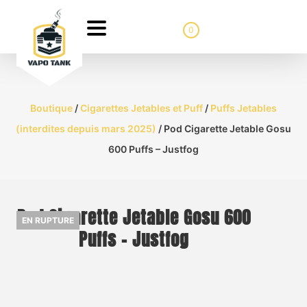
0
Boutique
/
Cigarettes Jetables et Puff
/
Puffs Jetables
(interdites depuis mars 2025)
/ Pod Cigarette Jetable Gosu
600 Puffs – Justfog
Pod Cigarette Jetable Gosu 600
EN RUPTURE
Puffs – Justfog