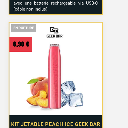
avec une batterie rechargeable via USB-C
(câble non inclus)
EN RUPTURE
EN RUPTURE
EN RUPTURE
6,90
€
KIT JETABLE PEACH ICE GEEK BAR