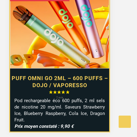
prix
prix
initial
actuel
était :
est :
6,55 €.
4,99 €.
PUFF OMNI GO 2ML – 600 PUFFS –
DOJO / VAPORESSO
Pod rechargeable éco 600 puffs, 2 ml sels
de nicotine 20 mg/ml. Saveurs Strawberry
Ice, Blueberry Raspberry, Cola Ice, Dragon
Fruit.
Prix moyen constaté : 9,90 €