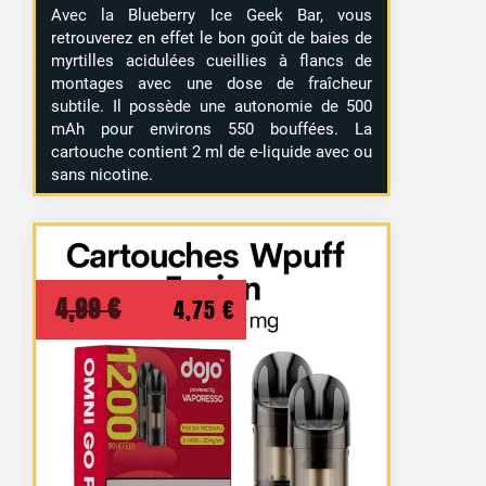
Avec la Blueberry Ice Geek Bar, vous
retrouverez en effet le bon goût de baies de
myrtilles acidulées cueillies à flancs de
montages avec une dose de fraîcheur
subtile. Il possède une autonomie de 500
mAh pour environs 550 bouffées. La
cartouche contient 2 ml de e-liquide avec ou
sans nicotine.
Le
Le
4,99
€
4,75
€
prix
prix
initial
actuel
était :
est :
4,99 €.
4,75 €.