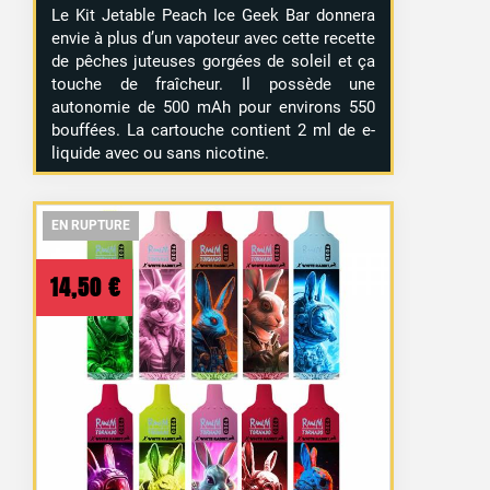
Le Kit Jetable Peach Ice Geek Bar donnera
envie à plus d’un vapoteur avec cette recette
de pêches juteuses gorgées de soleil et ça
touche de fraîcheur. Il possède une
autonomie de 500 mAh pour environs 550
bouffées. La cartouche contient 2 ml de e-
liquide avec ou sans nicotine.
EN RUPTURE
EN RUPTURE
EN RUPTURE
14,50
€