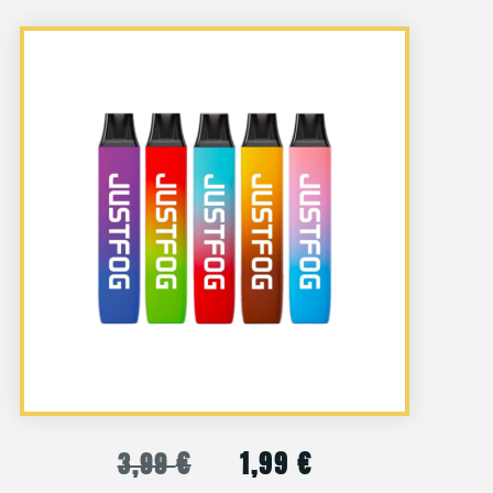
€
1,99
€
3,99
Le
Le