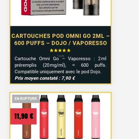
CARTOUCHES POD OMNI GO 2ML –
600 PUFFS – DOJO / VAPORESSO
Cartouche Omni Go – Vaporesso : 2 ml
préremplis (20 mg/ml), ≈ 600 puffs.
Compatible uniquement avec le pod Dojo.
Prix moyen constaté : 7,90 €
EN RUPTURE
EN RUPTURE
EN RUPTURE
11,90
€