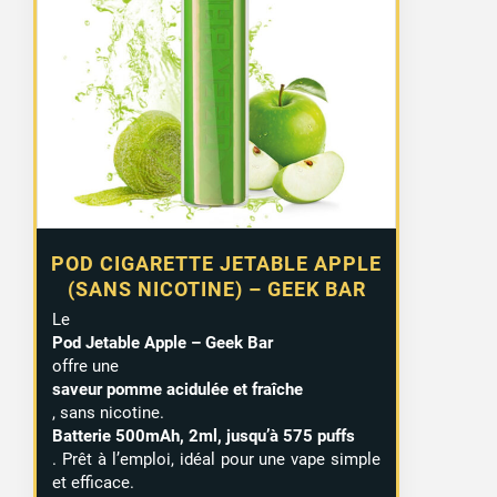
initial
actuel
était :
est :
3,99 €.
2,50 €.
POD CIGARETTE JETABLE APPLE
(SANS NICOTINE) – GEEK BAR
Le
Pod Jetable Apple – Geek Bar
offre une
saveur pomme acidulée et fraîche
, sans nicotine.
Batterie 500mAh, 2ml, jusqu’à 575 puffs
. Prêt à l’emploi, idéal pour une vape simple
et efficace.