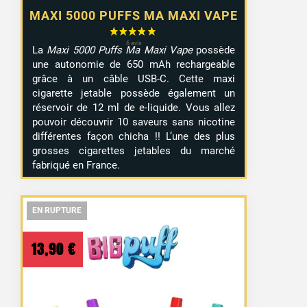
MAXI 5000 PUFFS MA MAXI VAPE
La
Maxi 5000 Puffs Ma Maxi Vape
possède
une autonomie de 650 mAh rechargeable
grâce à un câble USB-C. Cette maxi
cigarette jetable possède également un
réservoir de 12 ml de e-liquide. Vous allez
pouvoir découvrir 10 saveurs sans nicotine
différentes façon chicha !! L’une des plus
grosses cigarettes jetables du marché
fabriqué en France.
EN RUPTURE
EN RUPTURE
EN RUPTURE
13,90
€