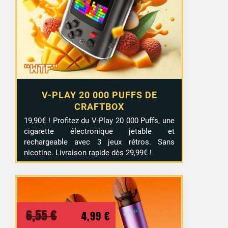
V-PLAY 20 000 PUFFS DE
CRAFTBOX
19,90€ ! Profitez du V-Play 20 000 Puffs, une
cigarette électronique jetable et
rechargeable avec 3 jeux rétros. Sans
nicotine. Livraison rapide dès 29,99€ !
Le
Le
6,55
€
4,99
€