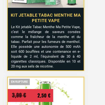
KIT JETABLE TABAC MENTHE MA
PETITE VAPE
Le Kit jetable Tabac Menthe Ma Petite Vape,
c’est le mélange de saveurs corsées
comme la fraîcheur de la menthe et du
tabac. Parfait pour les fumeurs de menthol.
Elle possède une autonomie de 500 mAh
soit 600 bouffées et une contenance en e-
liquide de 2 ml, l’équivalent de 30 à 40
cigarettes classiques. Disponible en 10 et
20 mg aux sels de nicotine.
EN RUPTURE
EN RUPTURE
EN RUPTURE
Le
Le
3,99
€
2,50
€
prix
prix