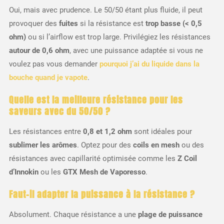
Oui, mais avec prudence. Le 50/50 étant plus fluide, il peut
provoquer des
fuites
si la résistance est
trop basse (< 0,5
ohm)
ou si l’airflow est trop large. Privilégiez les résistances
autour de 0,6 ohm
, avec une puissance adaptée si vous ne
voulez pas vous demander
pourquoi j’ai du liquide dans la
bouche quand je vapote
.
Quelle est la meilleure résistance pour les
saveurs avec du 50/50 ?
Les résistances entre
0,8 et 1,2 ohm
sont idéales pour
sublimer les arômes
. Optez pour des
coils en mesh
ou des
résistances avec capillarité optimisée comme les
Z Coil
d’Innokin
ou les
GTX Mesh de Vaporesso
.
Faut-il adapter la puissance à la résistance ?
Absolument. Chaque résistance a une
plage de puissance