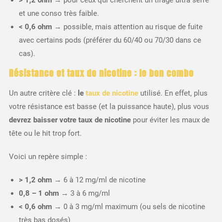
> 1,2 ohm
→ pour ceux qui cherchent un tirage ultra serré
et une conso très faible.
< 0,6 ohm
→ possible, mais attention au risque de fuite
avec certains pods (préférer du 60/40 ou 70/30 dans ce
cas).
Résistance et taux de nicotine : le bon combo
Un autre critère clé :
le
taux de nicotine
utilisé. En effet, plus
votre résistance est basse (et la puissance haute), plus vous
devrez baisser votre taux de nicotine
pour éviter les maux de
tête ou le hit trop fort.
Voici un repère simple :
> 1,2 ohm
→ 6 à 12 mg/ml de nicotine
0,8 – 1 ohm
→ 3 à 6 mg/ml
< 0,6 ohm
→ 0 à 3 mg/ml maximum (ou sels de nicotine
très bas dosés)