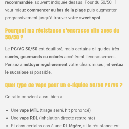
recommandée
, souvent indiquée dessus. Pour du 50/50, il
vaut mieux
commencer au bas de la plage
puis augmenter
progressivement jusqu’à trouver votre
sweet spot
.
Pourquoi ma résistance s’encrasse vite avec du
50/50 ?
Le
PG/VG 50/50
est équilibré, mais certains e-liquides très
sucrés, gourmands ou colorés
accélèrent l’encrassement.
Pensez à
nettoyer régulièrement
votre clearomiseur, et
évitez
le sucralose
si possible.
Quel type de vape pour un e-liquide 50/50 PG/VG ?
Ce ratio convient aussi bien à :
Une
vape MTL
(tirage serré, hit prononcé)
Une
vape RDL
(inhalation directe restreinte)
Et dans certains cas à une
DL légère
, si la résistance est