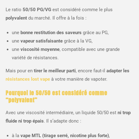
Le ratio
50/50 PG/VG
est considéré comme le plus
polyvalent
du marché. Il offre à la fois :
une
bonne restitution des saveurs
grâce au PG,
une
vapeur satisfaisante
grâce à la VG,
une
viscosité moyenne
, compatible avec une grande
variété de résistances.
Mais pour en
tirer le meilleur parti
, encore faut-il
adapter les
résistances lost vape
à votre manière de vapoter.
Pourquoi le 50/50 est considéré comme
“polyvalent”
Avec une viscosité intermédiaire, un liquide 50/50 est
ni trop
fluide ni trop épais
. Il s’adapte donc :
à la
vape MTL (tirage serré, nicotine plus forte)
,