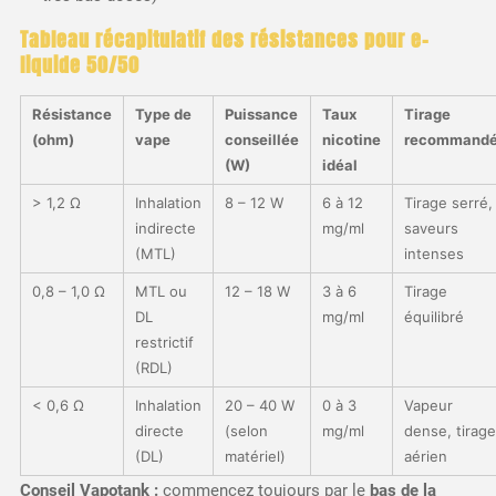
Tableau récapitulatif des résistances pour e-
liquide 50/50
Résistance
Type de
Puissance
Taux
Tirage
(ohm)
vape
conseillée
nicotine
recommand
(W)
idéal
> 1,2 Ω
Inhalation
8 – 12 W
6 à 12
Tirage serré,
indirecte
mg/ml
saveurs
(MTL)
intenses
0,8 – 1,0 Ω
MTL ou
12 – 18 W
3 à 6
Tirage
DL
mg/ml
équilibré
restrictif
(RDL)
< 0,6 Ω
Inhalation
20 – 40 W
0 à 3
Vapeur
directe
(selon
mg/ml
dense, tirage
(DL)
matériel)
aérien
Conseil Vapotank :
commencez toujours par le
bas de la