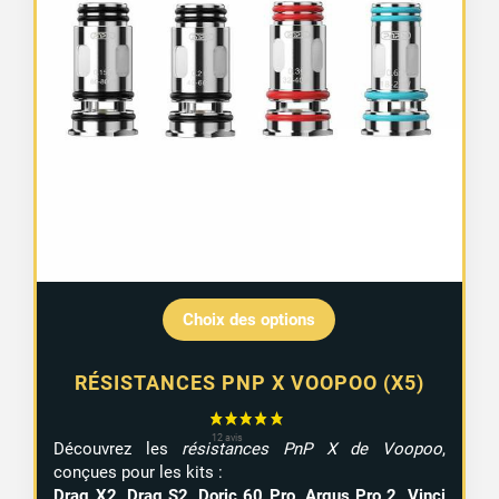
Choix des options
RÉSISTANCES PNP X VOOPOO (X5)
Découvrez les
résistances PnP X de Voopoo
,
conçues pour les kits :
Drag X2, Drag S2, Doric 60 Pro, Argus Pro 2, Vinci