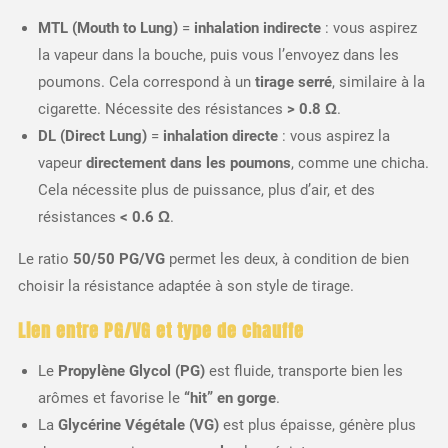
MTL (Mouth to Lung)
=
inhalation indirecte
: vous aspirez
la vapeur dans la bouche, puis vous l’envoyez dans les
poumons. Cela correspond à un
tirage serré
, similaire à la
cigarette. Nécessite des résistances
> 0.8 Ω
.
DL (Direct Lung)
=
inhalation directe
: vous aspirez la
vapeur
directement dans les poumons
, comme une chicha.
Cela nécessite plus de puissance, plus d’air, et des
résistances
< 0.6 Ω
.
Le ratio
50/50 PG/VG
permet les deux, à condition de bien
choisir la résistance adaptée à son style de tirage.
Lien entre PG/VG et type de chauffe
Le
Propylène Glycol (PG)
est fluide, transporte bien les
arômes et favorise le
“hit” en gorge
.
La
Glycérine Végétale (VG)
est plus épaisse, génère plus