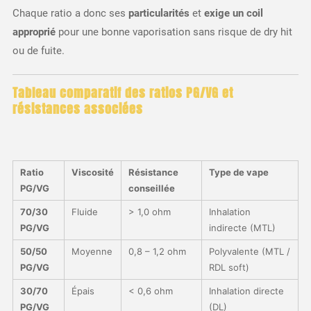
Chaque ratio a donc ses
particularités
et
exige un coil
approprié
pour une bonne vaporisation sans risque de dry hit
ou de fuite.
Tableau comparatif des ratios PG/VG et
résistances associées
Ratio
Viscosité
Résistance
Type de vape
PG/VG
conseillée
70/30
Fluide
> 1,0 ohm
Inhalation
PG/VG
indirecte (MTL)
50/50
Moyenne
0,8 – 1,2 ohm
Polyvalente (MTL /
PG/VG
RDL soft)
30/70
Épais
< 0,6 ohm
Inhalation directe
PG/VG
(DL)