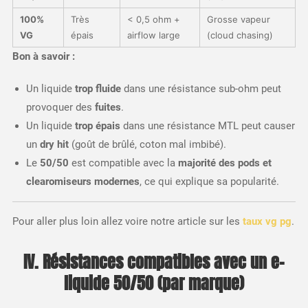
100%
Très
< 0,5 ohm +
Grosse vapeur
VG
épais
airflow large
(cloud chasing)
Bon à savoir :
Un liquide
trop fluide
dans une résistance sub-ohm peut
provoquer des
fuites
.
Un liquide
trop épais
dans une résistance MTL peut causer
un
dry hit
(goût de brûlé, coton mal imbibé).
Le
50/50
est compatible avec la
majorité des pods et
clearomiseurs modernes
, ce qui explique sa popularité.
Pour aller plus loin allez voire notre article sur les
taux vg pg
.
IV. Résistances compatibles avec un e-
liquide 50/50 (par marque)