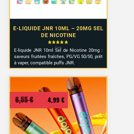
E-LIQUIDE JNR 10ML – 20MG SEL
DE NICOTINE
E-
liquide
JNR
10ml
Sel
de
Nicotine
20mg :
saveurs
fruitées
fraîches,
PG/
VG
50/
50,
prêt
à
vaper,
compatible
puffs JNR
.
Le
Le
6,55
€
4,99
€
prix
prix
initial
actuel
était :
est :