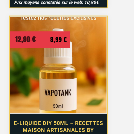
Prix moyens constatés sur le web: 10,90€
2 avis
Le
Le
12,90
€
8,99
€
prix
prix
initial
actuel
était :
est :
12,90 €.
8,99 €.
E-LIQUIDE DIY 50ML – RECETTES
MAISON ARTISANALES BY