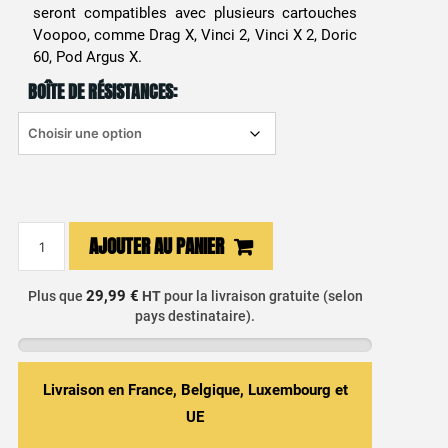
seront compatibles avec plusieurs cartouches
Voopoo, comme Drag X, Vinci 2, Vinci X 2, Doric
60, Pod Argus X.
BOÎTE DE RÉSISTANCES:
quantité
AJOUTER AU PANIER
de
Résistance
29,99 €
Plus que
HT
pour la livraison gratuite (selon
PnP
pays destinataire).
Voopoo
Livraison en France, Belgique, Luxembourg et
UE