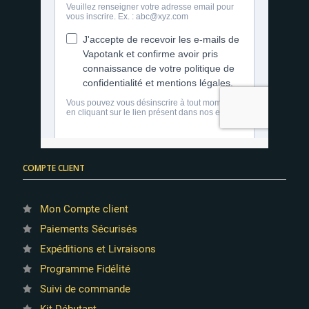
COMPTE CLIENT
Mon Compte client
Paiements Sécurisés
Expéditions et Livraisons
Programme Fidélité
Suivi de commande
Kit Débutant