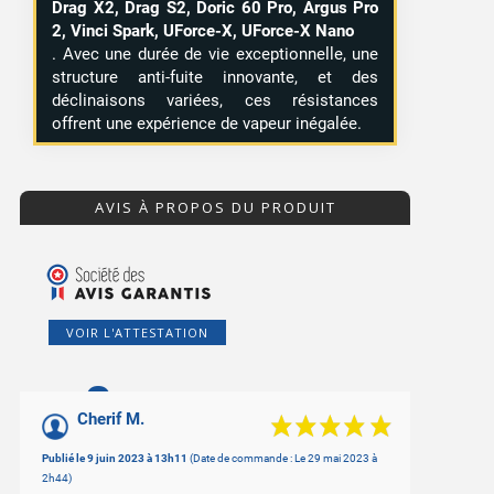
Drag X2, Drag S2, Doric 60 Pro, Argus Pro
2, Vinci Spark, UForce-X, UForce-X Nano
. Avec une durée de vie exceptionnelle, une
structure anti-fuite innovante, et des
déclinaisons variées, ces résistances
offrent une expérience de vapeur inégalée.
AVIS À PROPOS DU PRODUIT
VOIR L'ATTESTATION
9
/10
Cherif M.
Basé sur 4 avis
Publié le 9 juin 2023 à 13h11
(Date de commande : Le 29 mai 2023 à
2h44)