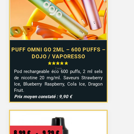
6,55 €.
4,99 €.
1 avis
PUFF OMNI GO 2ML – 600 PUFFS –
DOJO / VAPORESSO
Pod rechargeable éco 600 puffs, 2 ml sels
de nicotine 20 mg/ml. Saveurs Strawberry
Ice, Blueberry Raspberry, Cola Ice, Dragon
Fruit.
Prix moyen constaté : 9,90 €
Plage
8,99
€
–
9,29
€