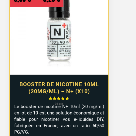
de
prix :
8,99 €
à
9,29 €
BOOSTER DE NICOTINE 10ML
(20MG/ML) – N+ (X10)
Le booster de nicotine N+ 10ml (20 mg/ml)
en lot de 10 est une solution économique et
fiable pour nicotiner vos e-liquides DIY,
fabriquée en France, avec un ratio 50/50
PG/VG.