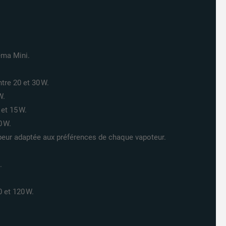
ema Mini.
ntre 20 et 30 W.
W.
 et 15 W.
0 W.
apeur adaptée aux préférences de chaque vapoteur.
.
0 et 120 W.