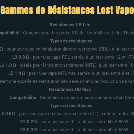
Gammes de Résistances Lost Vape
Résistances UB Lite
patibilité
: Conçues pour les pods UB Lite, Ursa Mini et le kit Thel
Types de résistances
:
 Ω
: pour une vape en inhalation directe restrictive (RDL), à utiliser e
L3 0.8 Ω
: pour une vape RDL serrée, à utiliser entre 12 et 17 
L6 1.0 Ω
: idéale pour l’inhalation indirecte (MTL), à utiliser entre 10
L5 1.4 Ω
: pour une vape MTL très serrée, à utiliser entre 8 et 1
rent une excellente restitution des saveurs et une production de v
Résistances UB Max
Compatibilité
: Destinées au clearomiseur Centaurus Sub Ohm
Types de résistances
:
 0.15 Ω
: pour une vape en inhalation directe (DL), à utiliser entre 8
X2 0.2 Ω
: pour une vape DL, à utiliser entre 60 et 80 W.
X3 0.3 Ω
: pour une vape DL, à utiliser entre 40 et 60 W.