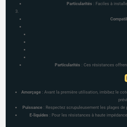
Particularités
: Faciles à instal
Compatib
Particularités
: Ces résistances offrent
Amorçage
: Avant la première utilisation, imbibez le co
prév
Puissance
: Respectez scrupuleusement les plages de 
E-liquides
: Pour les résistances à haute impédance (