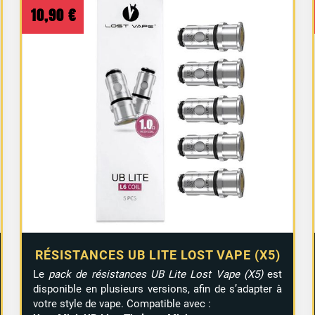
10,90
€
RÉSISTANCES UB LITE LOST VAPE (X5)
Le
pack de résistances UB Lite Lost Vape (X5)
est
disponible en plusieurs versions, afin de s’adapter à
votre style de vape. Compatible avec :