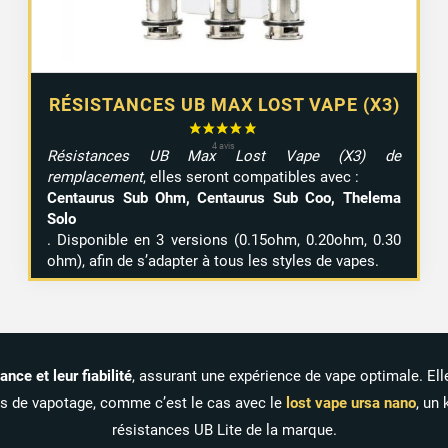
RÉSISTANCES UB MAX LOST VAPE (X3)
Résistances UB Max Lost Vape (X3) de
remplacement
, elles seront compatibles avec :
Centaurus Sub Ohm, Centaurus Sub Coo, Thelema
Solo
. Disponible en 3 versions (0.15ohm, 0.20ohm, 0.30
ohm), afin de s’adapter à tous les styles de vapes.
mance
et
leur
fiabilité
,
assurant
une
expérience
de
vape
optimale.
El
es
de
vapotage,
comme
c’est
le
cas
avec
le
lost
vape
ursa
nano
,
un
résistances
UB
Lite
de
la
marque.