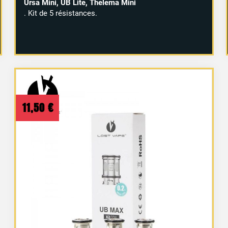
Ursa Mini, UB Lite, Thelema Mini
. Kit de 5 résistances.
11,50
€