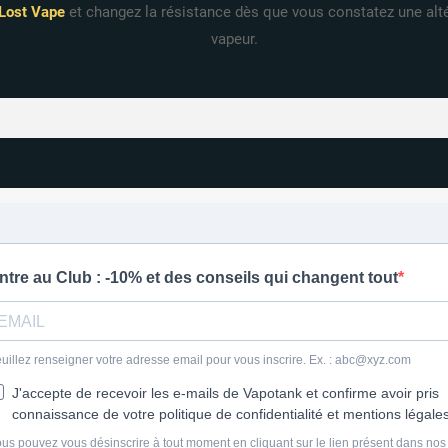
 Lost Vape
et changez la résistance dès que vous constatez une alté
vapeur.