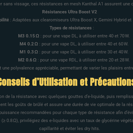
ler sans vissage, ces résistances en mesh Kanthal A1 assurent une 
Résistances Ultra Boost V2
ilité
: Adaptées aux clearomiseurs Ultra Boost X, Gemini Hybrid et 
Types de résistances
:
M3 0.15 Ω
: pour une vape DL, à utiliser entre 40 et 70 W.
M4 0.2 Ω
: pour une vape DL, à utiliser entre 40 et 60 W.
M1 0.3 Ω
: pour une vape DL, à utiliser entre 30 et 40 W.
M2 0.6 Ω
: pour une vape RDL, à utiliser entre 20 et 28 W.
 une polyvalence appréciable, permettant de varier les plaisirs entr
Conseils d’Utilisation et Précaution
ton de la résistance avec quelques gouttes d’e-liquide, puis remplis
ient les goûts de brûlé et assure une durée de vie optimale de la rés
puissance recommandées pour chaque type de résistance afin d’év
≥ 0.8 Ω), privilégiez des e-liquides avec un taux de glycérine végé
capillarité et éviter les dry hits.