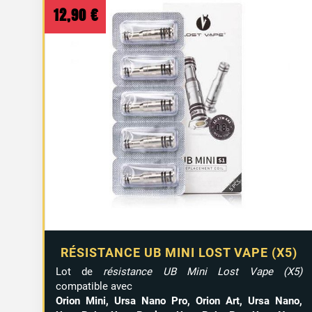
au
12,90
€
plus
ancien
RÉSISTANCE UB MINI LOST VAPE (X5)
Lot de
résistance UB Mini Lost Vape (X5)
compatible avec
Orion Mini, Ursa Nano Pro, Orion Art, Ursa Nano,