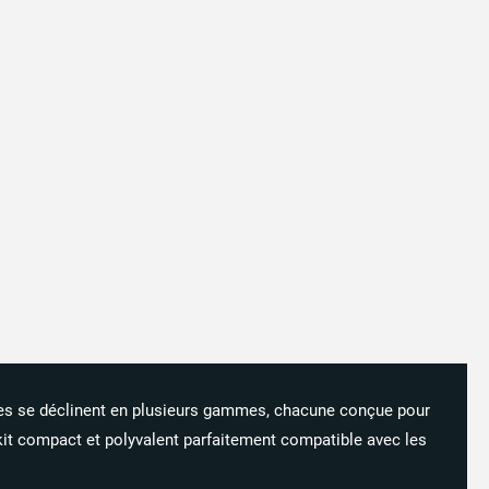
les
se
déclinent
en
plusieurs
gammes,
chacune
conçue
pour
kit
compact
et
polyvalent
parfaitement
compatible
avec
les