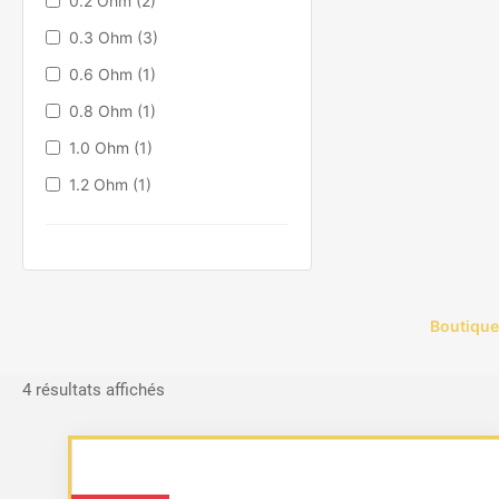
0.2 Ohm
(2)
0.3 Ohm
(3)
0.6 Ohm
(1)
0.8 Ohm
(1)
1.0 Ohm
(1)
1.2 Ohm
(1)
Boutique
Trié
4 résultats affichés
du
plus
récent