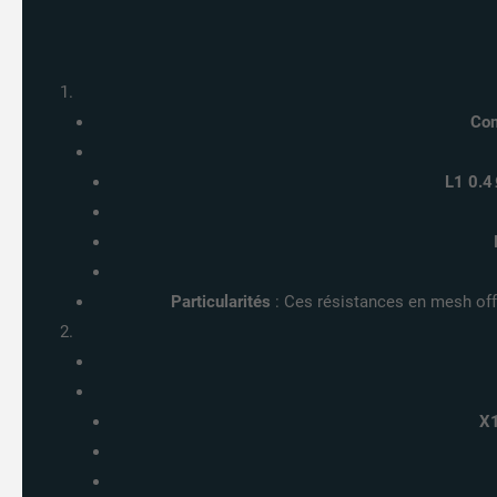
Com
L1 0.4
Particularités
: Ces résistances en mesh off
X1