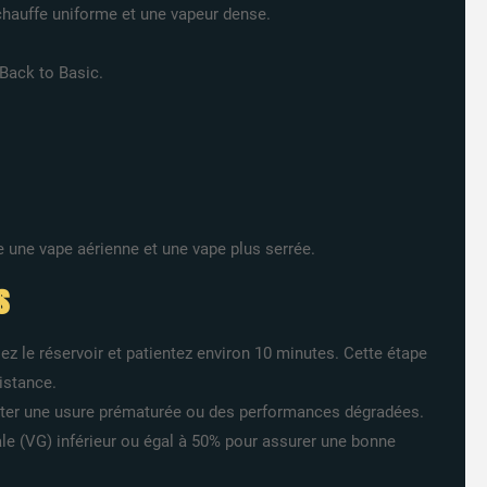
chauffe uniforme et une vapeur dense.
Back to Basic.
e une vape aérienne et une vape plus serrée.
s
sez le réservoir et patientez environ 10 minutes. Cette étape
istance.
iter une usure prématurée ou des performances dégradées.
tale (VG) inférieur ou égal à 50% pour assurer une bonne