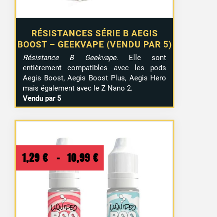
RÉSISTANCES SÉRIE B AEGIS
BOOST – GEEKVAPE (VENDU PAR 5)
Résistance B Geekvape
. Elle sont
entièrement compatibles avec les pods
Aegis Boost, Aegis Boost Plus, Aegis Hero
mais également avec le Z Nano 2.
Vendu par 5
Plage
1,29
€
–
10,99
€
de
prix :
1,29 €