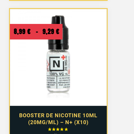
Plage
8,99
€
–
9,29
€
de
prix :
8,99 €
à
9,29 €
BOOSTER DE NICOTINE 10ML
(20MG/ML) – N+ (X10)