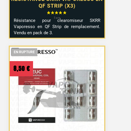
QF STRIP (X3)
Résistance pour clearomiseur SKRR
Vaporesso en QF Strip de remplacement.
Vendu en pack de 3.
EN RUPTURE
EN RUPTURE
EN RUPTURE
8,50
€