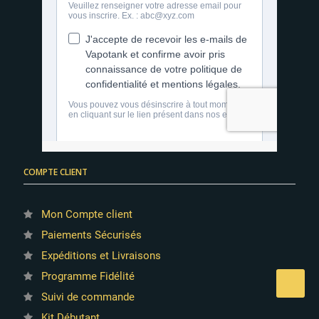
COMPTE CLIENT
Mon Compte client
Paiements Sécurisés
Expéditions et Livraisons
Programme Fidélité
Suivi de commande
Kit Débutant