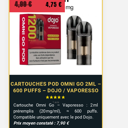
Le
Le
4,99
€
4,75
€
prix
prix
initial
actuel
était :
est :
4,99 €.
4,75 €.
CARTOUCHES POD OMNI GO 2ML –
600 PUFFS – DOJO / VAPORESSO
Cartouche Omni Go – Vaporesso : 2 ml
préremplis (20 mg/ml), ≈ 600 puffs.
Compatible uniquement avec le pod Dojo.
Prix moyen constaté : 7,90 €