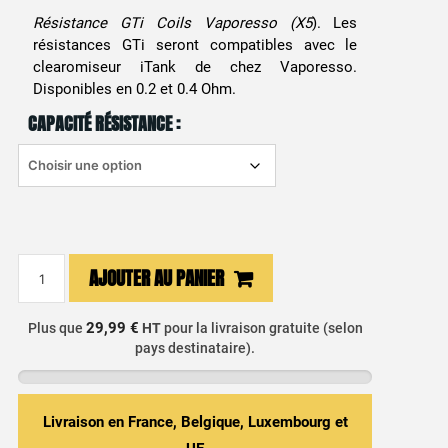
Résistance GTi Coils Vaporesso (X5
). Les
résistances GTi seront compatibles avec le
clearomiseur iTank de chez Vaporesso.
Disponibles en 0.2 et 0.4 Ohm.
CAPACITÉ RÉSISTANCE :
quantité
AJOUTER AU PANIER
de
Résistance
29,99 €
Plus que
HT
pour la livraison gratuite (selon
GTi
pays destinataire).
Coils
Vaporesso
(X5)
Livraison en France, Belgique, Luxembourg et