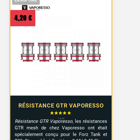
EN RUPTURE
EN RUPTURE
EN RUPTURE
4,20
€
RÉSISTANCE GTR VAPORESSO
Résistance GTR Vaporesso
, les résistances
GTR mesh de chez Vaporesso ont était
spécialement conçu pour le Forz Tank et