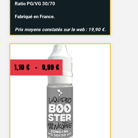
Ratio PG/VG 30/70
.
Fabriqué en France.
Prix moyens constatés sur le web : 19,90 €.
Plage
1,10
€
–
9,99
€
de
prix :
1,10 €
à
9,99 €