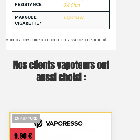
RÉSISTANCE :
0.4 Ohm
MARQUE E-
Vaporesso
CIGARETTE :
Aucun accessoire n’a encore été associé à ce produit.
Nos clients vapoteurs ont
aussi choisi :
EN RUPTURE
EN RUPTURE
EN RUPTURE
9,90
€