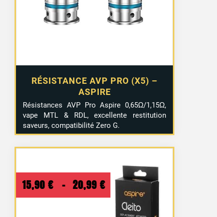
RÉSISTANCE AVP PRO (X5) –
ASPIRE
Résistances AVP Pro Aspire 0,65Ω/1,15Ω,
vape MTL & RDL, excellente restitution
saveurs, compatibilité Zero G.
Plage
15,90
€
–
20,99
€
de