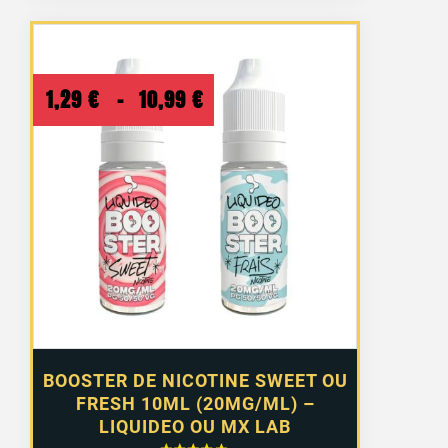
Plage
1,29
€
–
10,99
€
de
prix :
1,29 €
à
10,99 €
BOOSTER DE NICOTINE SWEET OU
FRESH 10ML (20MG/ML) –
LIQUIDEO OU MX LAB