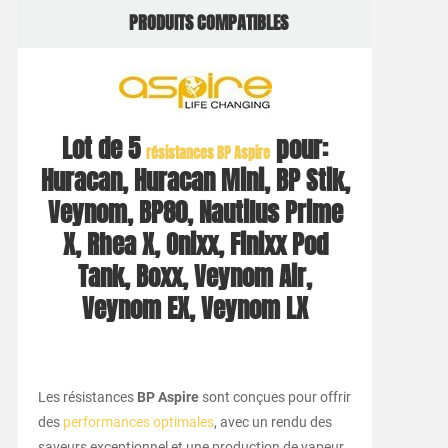
PRODUITS COMPATIBLES
Lot de 5
pour:
résistances BP Aspire
Huracan, Huracan Mini, BP Stik,
Veynom, BP80, Nautilus Prime
X, Rhea X, Onixx, Finixx Pod
Tank, Boxx, Veynom Air,
Veynom EX, Veynom LX
Les résistances
BP Aspire
sont conçues pour offrir
des
performances optimales
, avec un rendu des
saveurs exceptionnel et une production de vapeur