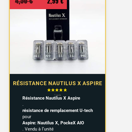
Le
Le
4,50
€
2,99
€
prix
prix
initial
actuel
était :
est :
4,50 €.
2,99 €.
RÉSISTANCE NAUTILUS X ASPIRE
Résistance Nautilus X Aspire
.
résistance de remplacement U-tech
pour
Aspire: Nautilus X, PockeX AIO
. Vendu à l’unité