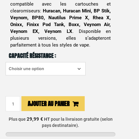
compatible avec les cartouches et
clearomiseurs:
Huracan, Huracan Mini, BP Stik,
Veynom, BP80, Nautilus Prime X, Rhea X,
Onixx, Finixx Pod Tank, Boxx, Veynom Air,
Veynom EX, Veynom LX
. Disponible en
plusieurs versions, elles s’adapteront
parfaitement à tous les styles de vape.
CAPACITÉ RÉSISTANCE :
quantité
AJOUTER AU PANIER
de
Résistance
29,99 €
Plus que
HT
pour la livraison gratuite (selon
BP
pays destinataire).
Aspire
(X5)