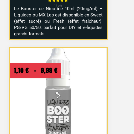
Le Booster de Nicotine 10ml (20mg/ml) –
Liquideo ou MX Lab est disponible en Sweet
(effet sucré) ou Fresh (effet fraîcheur).
1 avis
PG/VG 50/50, parfait pour DIY et e-liquides
grands formats.
Plage
1,10
€
–
9,99
€
de
prix :
1,10 €
à
9,99 €