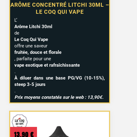
ARÔME CONCENTRÉ LITCHI 30ML –
LE COQ QUI VAPE
L’
Arôme Litchi 30ml
de
Le Coq Qui Vape
offre une saveur
fruitée, douce et florale
, parfaite pour une
1 avis
vape exotique et rafraîchissante
.
À diluer dans une base PG/VG (10-15%),
steep 3-5 jours
.
Prix moyens constatés sur le web : 13,90€.
13,90
€