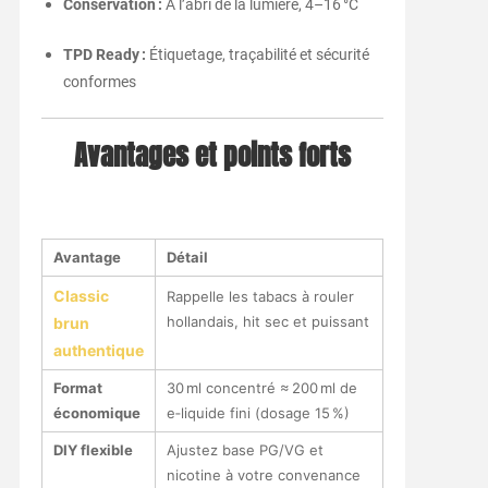
Conservation :
À l’abri de la lumière, 4–16 °C
TPD Ready :
Étiquetage, traçabilité et sécurité
conformes
Avantages et points forts
Avantage
Détail
Classic
Rappelle les tabacs à rouler
hollandais, hit sec et puissant
brun
authentique
Format
30 ml concentré ≈ 200 ml de
économique
e‑liquide fini (dosage 15 %)
DIY flexible
Ajustez base PG/VG et
nicotine à votre convenance