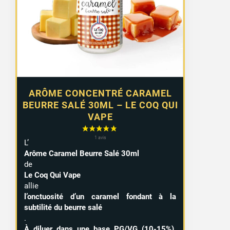
14 avis
ARÔME CONCENTRÉ CARAMEL
BEURRE SALÉ 30ML – LE COQ QUI
VAPE
L’
Arôme Caramel Beurre Salé 30ml
de
Le Coq Qui Vape
allie
l’onctuosité d’un caramel fondant à la
subtilité du beurre salé
.
À diluer dans une base PG/VG (10-15%),