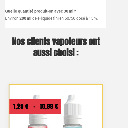
Quelle quantité produit‑on avec 30 ml ?
Environ
200 ml
de e‑liquide fini en 50/50 dosé à 15 %.
Nos clients vapoteurs ont
aussi choisi :
Plage
1,29
€
–
10,99
€
de
prix :