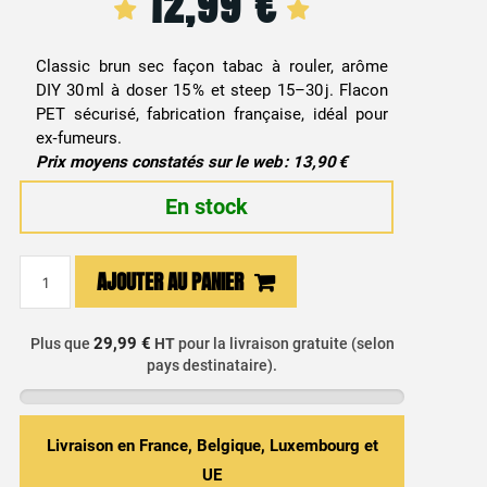
12,99
€
Classic brun sec façon tabac à rouler, arôme
DIY 30 ml à doser 15 % et steep 15–30 j. Flacon
PET sécurisé, fabrication française, idéal pour
ex‑fumeurs.
Prix moyens constatés sur le web : 13,90 €
En stock
quantité
AJOUTER AU PANIER
de
E-
liquide
29,99 €
Plus que
HT
pour la livraison gratuite (selon
pays destinataire).
Tabac
à
Rouler
-
Livraison en France, Belgique, Luxembourg et
Amsterdam
UE