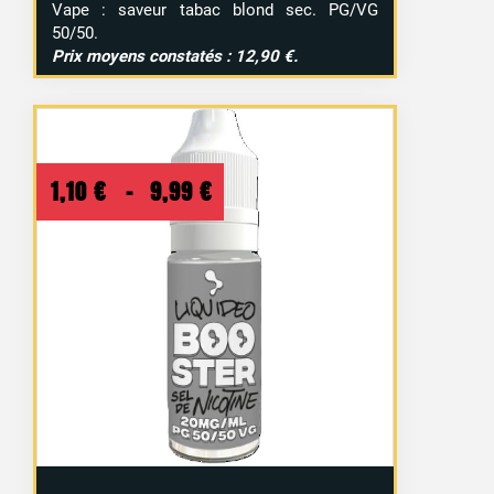
Vape : saveur tabac blond sec. PG/VG
50/50.
Prix moyens constatés : 12,90 €.
Plage
1,10
€
–
9,99
€
de
prix :
1,10 €
à
9,99 €