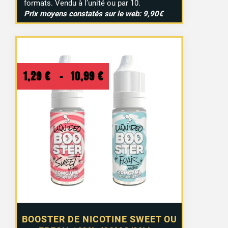
formats. Vendu à l’unité ou par 10.
Prix moyens constatés sur le web: 9,90€
Plage
1,29
€
–
10,99
€
de
prix :
1,29 €
à
10,99 €
BOOSTER DE NICOTINE SWEET OU