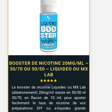
de
prix :
0,99 €
à
7,99 €
BOOSTER DE NICOTINE 20MG/ML –
30/70 OU 50/50 – LIQUIDEO OU MX
LAB
Le booster de nicotine Liquideo ou MX Lab
(aléatoirement) 20mg/ml existe en 50/50 et
30/70, en flacon de 10 ml, pour ajuster
facilement le taux de nicotine de vos
préparations DIY ou e-liquides grands