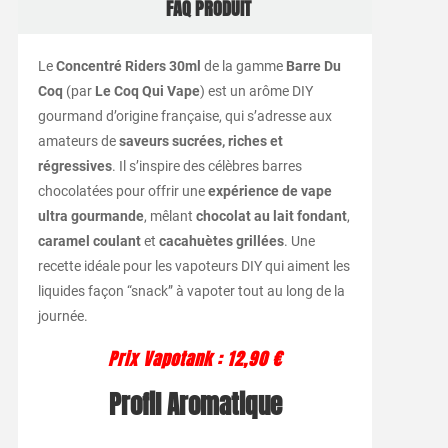
FAQ PRODUIT
Le
Concentré Riders 30ml
de la gamme
Barre Du
Coq
(par
Le Coq Qui Vape
) est un arôme DIY
gourmand d’origine française, qui s’adresse aux
amateurs de
saveurs sucrées, riches et
régressives
. Il s’inspire des célèbres barres
chocolatées pour offrir une
expérience de vape
ultra gourmande
, mêlant
chocolat au lait fondant
,
caramel coulant
et
cacahuètes grillées
. Une
recette idéale pour les vapoteurs DIY qui aiment les
liquides façon “snack” à vapoter tout au long de la
journée.
Prix Vapotank : 12,90 €
Profil Aromatique