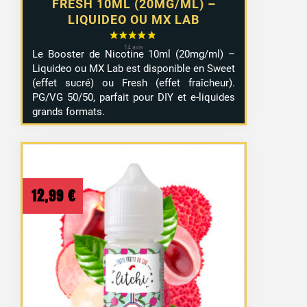
FRESH 10ML (20MG/ML) –
LIQUIDEO OU MX LAB
Le Booster de Nicotine 10ml (20mg/ml) –
Liquideo ou MX Lab est disponible en Sweet
(effet sucré) ou Fresh (effet fraîcheur).
PG/VG 50/50, parfait pour DIY et e-liquides
grands formats.
12,99
€