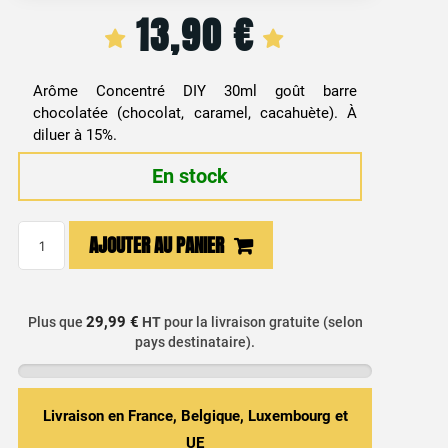
13,90
€
Arôme Concentré DIY 30ml goût barre
chocolatée (chocolat, caramel, cacahuète). À
diluer à 15%.
En stock
quantité
AJOUTER AU PANIER
de
Arôme
Concentré
29,99 €
Plus que
HT
pour la livraison gratuite (selon
Cacahuètes,
pays destinataire).
Chocolat
&
Caramel
Livraison en France, Belgique, Luxembourg et
-
UE