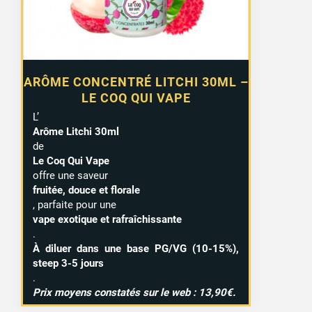
ARÔME CONCENTRÉ LITCHI 30ML –
LE COQ QUI VAPE
L’
Arôme Litchi 30ml
de
Le Coq Qui Vape
offre une saveur
fruitée, douce et florale
, parfaite pour une
vape exotique et rafraîchissante
.
À diluer dans une base PG/VG (10-15%),
steep 3-5 jours
.
Prix moyens constatés sur le web : 13,90€.