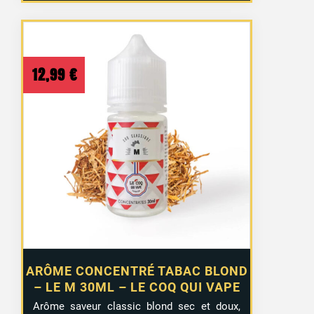
12,99
€
ARÔME CONCENTRÉ TABAC BLOND
– LE M 30ML – LE COQ QUI VAPE
Arôme saveur classic blond sec et doux,