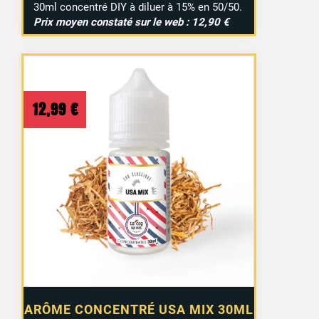
30ml concentré DIY à diluer à 15% en 50/50.
Prix moyen constaté sur le web : 12,90 €
12,99
€
ARÔME CONCENTRÉ USA MIX 30ML