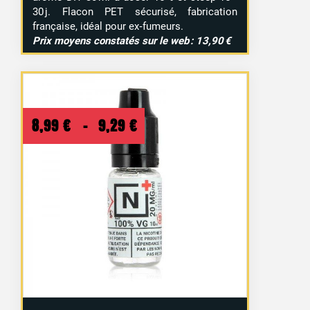
30 j. Flacon PET sécurisé, fabrication
française, idéal pour ex‑fumeurs.
Prix moyens constatés sur le web : 13,90 €
Plage
8,99
€
–
9,29
€
de
prix :
8,99 €
à
9,29 €