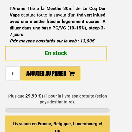
L’
Arôme Thé à la Menthe 30ml
de
Le Coq Qui
Vape
capture toute la saveur d’un
thé vert infusé
avec une menthe fraîche légèrement sucrée
.
À
diluer dans une base PG/VG (10-15%), steep 3-
7 jours
.
Prix moyens constatés sur le web : 13,90€.
En stock
quantité
AJOUTER AU PANIER
de
Arôme
Concentré
29,99 €
Plus que
HT
pour la livraison gratuite (selon
Thé
pays destinataire).
à
la
Menthe
Livraison en France, Belgique, Luxembourg et
30ml
UE