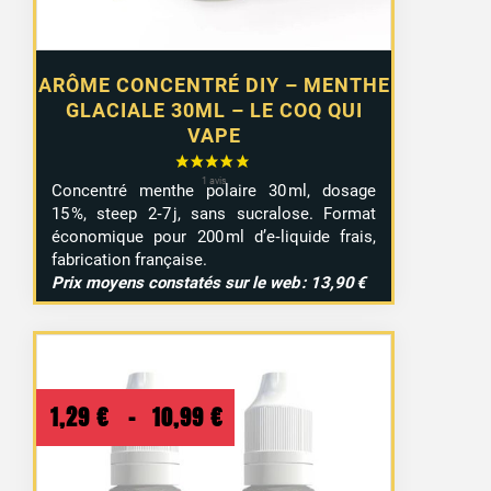
ARÔME CONCENTRÉ DIY – MENTHE
GLACIALE 30ML – LE COQ QUI
VAPE
Concentré menthe polaire 30 ml, dosage
15 %, steep 2‑7 j, sans sucralose. Format
économique pour 200 ml d’e‑liquide frais,
fabrication française.
Prix moyens constatés sur le web : 13,90 €
Plage
1,29
€
–
10,99
€
de