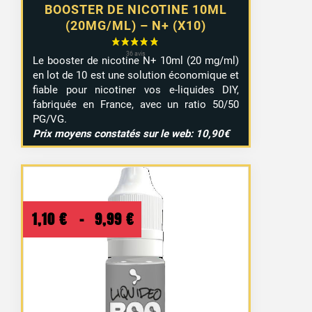
BOOSTER DE NICOTINE 10ML
(20MG/ML) – N+ (X10)
Le booster de nicotine N+ 10ml (20 mg/ml)
en lot de 10 est une solution économique et
fiable pour nicotiner vos e-liquides DIY,
fabriquée en France, avec un ratio 50/50
PG/VG.
Prix moyens constatés sur le web: 10,90€
Plage
1,10
€
–
9,99
€
de
prix :
1,10 €