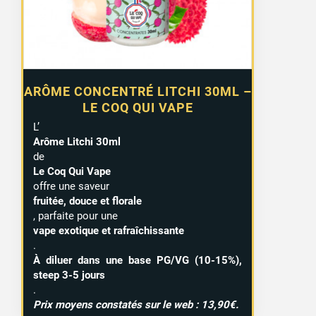
ARÔME CONCENTRÉ LITCHI 30ML –
LE COQ QUI VAPE
L’
Arôme Litchi 30ml
de
Le Coq Qui Vape
offre une saveur
fruitée, douce et florale
, parfaite pour une
vape exotique et rafraîchissante
.
À diluer dans une base PG/VG (10-15%),
steep 3-5 jours
.
Prix moyens constatés sur le web : 13,90€.