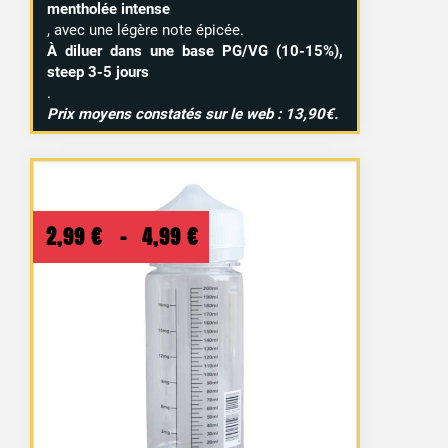
mentholée intense
, avec une légère note épicée.
À diluer dans une base PG/VG (10-15%),
steep 3-5 jours
.
Prix moyens constatés sur le web : 13,90€.
Plage
2,99
€
–
4,99
€
de
prix :
2,99 €
à
4,99 €