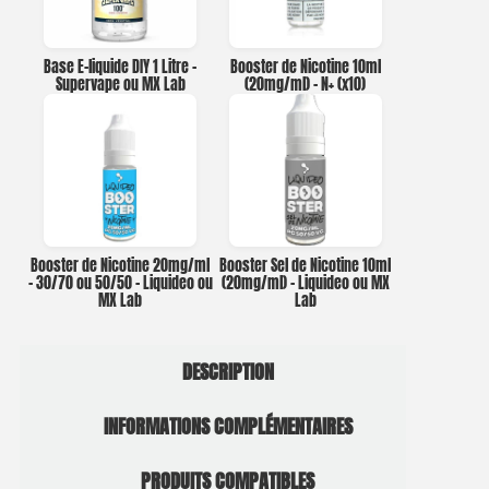
Base E-liquide DIY 1 Litre –
Booster de Nicotine 10ml
Supervape ou MX Lab
(20mg/ml) – N+ (x10)
Booster de Nicotine 20mg/ml
Booster Sel de Nicotine 10ml
– 30/70 ou 50/50 – Liquideo ou
(20mg/ml) – Liquideo ou MX
MX Lab
Lab
DESCRIPTION
INFORMATIONS COMPLÉMENTAIRES
PRODUITS COMPATIBLES