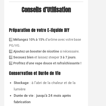
Conseils d’Utilisation
Préparation de votre E-liquide DIY
1️⃣
Mélangez
10% à 15%
d’arôme avec votre base
PG/VG.
2️⃣
Ajoutez un booster de nicotine
si nécessaire.
3️⃣
Secouez bien
et laissez steeper
3 à 7 jours
.
4️⃣
Profitez d’une vape douce et rafraîchissante !
Conservation et Durée de Vie
Stockage
: à l’abri de la chaleur et de la
lumière
Durée de vie
:
jusqu’à 24 mois après
fabrication