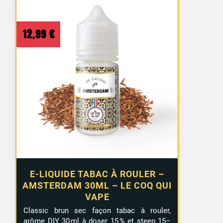
12,99
€
E-LIQUIDE TABAC À ROULER –
AMSTERDAM 30ML – LE COQ QUI
VAPE
Classic brun sec façon tabac à rouler,
arôme DIY 30 ml à doser 15 % et steep 15–