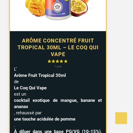
ARÔME CONCENTRÉ FRUIT
TROPICAL 30ML – LE COQ QUI
VAPE
L’
Arôme Fruit Tropical 30ml
de
Le Coq Qui Vape
est un
cocktail exotique de mangue, banane et
ananas
, rehaussé par
une touche acidulée de pomme
.
À diluer dans une base PG/VG (10-15%),