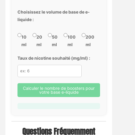
Choisissez le volume de base de e-
liquide :
10
20
50
100
200
ml
ml
ml
ml
ml
Taux de nicotine souhaité (mg/ml) :
Calculer le nombre de boosters pour
votre base e-liquide
Questions Fréquemment