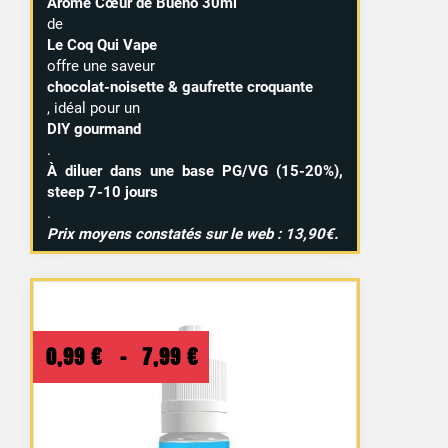
Arôme Cœur de Bueno 30ml
de
Le Coq Qui Vape
offre une saveur
chocolat-noisette & gaufrette croquante
, idéal pour un
DIY gourmand
.
À diluer dans une base PG/VG (15-20%),
steep 7-10 jours
.
Prix moyens constatés sur le web : 13,90€.
Plage
0,99
€
–
7,99
€
de
prix :