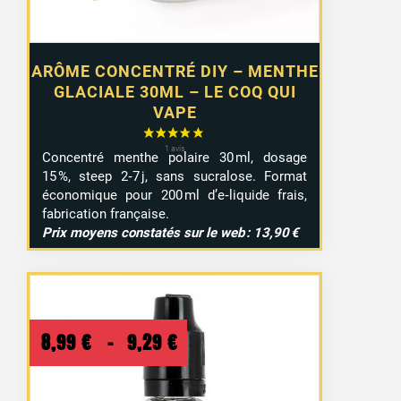
ARÔME CONCENTRÉ DIY – MENTHE
GLACIALE 30ML – LE COQ QUI
VAPE
Concentré menthe polaire 30 ml, dosage
15 %, steep 2‑7 j, sans sucralose. Format
économique pour 200 ml d’e‑liquide frais,
fabrication française.
Prix moyens constatés sur le web : 13,90 €
Plage
8,99
€
–
9,29
€
de