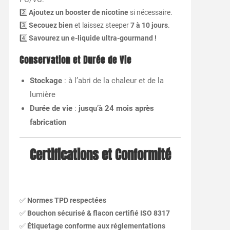
2️⃣
Ajoutez un booster de nicotine
si nécessaire.
3️⃣
Secouez bien
et laissez steeper
7 à 10 jours
.
4️⃣
Savourez un e-liquide ultra-gourmand !
Conservation et Durée de Vie
Stockage
: à l’abri de la chaleur et de la
lumière
Durée de vie
:
jusqu’à 24 mois après
fabrication
Certifications et Conformité
✅
Normes TPD respectées
✅
Bouchon sécurisé & flacon certifié ISO 8317
✅
Étiquetage conforme aux réglementations