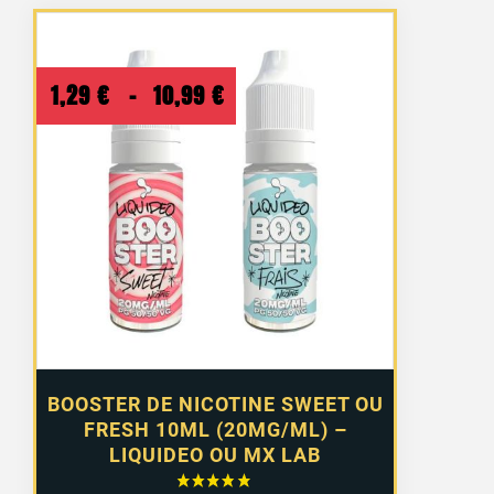
Plage
1,29
€
–
10,99
€
de
prix :
1,29 €
à
10,99 €
BOOSTER DE NICOTINE SWEET OU
FRESH 10ML (20MG/ML) –
LIQUIDEO OU MX LAB