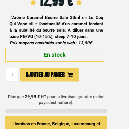
12,99
€
L’
Arôme Caramel Beurre Salé 30ml
de
Le Coq
Qui Vape
allie
l’onctuosité d’un caramel fondant
à la subtilité du beurre salé
.
À diluer dans une
base PG/VG (10-15%), steep 7-10 jours
.
Prix moyens constatés sur le web : 13,90€.
En stock
quantité
AJOUTER AU PANIER
de
Arôme
Concentré
29,99 €
Plus que
HT
pour la livraison gratuite (selon
Caramel
pays destinataire).
Beurre
Salé
30ml
Livraison en France, Belgique, Luxembourg et
-