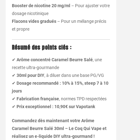
Booster de nicotine 20 mg/ml
– Pour ajuster votre
dosage nicotinique
Flacons vides gradués
– Pour un mélange précis
et propre
Résumé des points clés :
✔
Arôme concentré Caramel Beurre Salé
, une
recette ultra-gourmande
✔
30ml pour DIY
, à diluer dans une base PG/VG
✔
Dosage recommandé : 10% à 15%, steep 7 à 10
jours
✔
Fabrication française
, normes TPD respectées
✔
Prix exceptionnel : 10,90€ sur Vapotank
Commandez dès maintenant votre Arôme
Caramel Beurre Salé 30ml – Le Coq Qui Vape et
réalisez un e-liquide DIY ultra-gourmand !