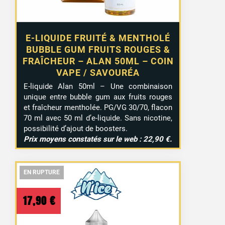
E-LIQUIDE FRUITÉ & MENTHOLÉ
BUBBLE GUM FRUITS ROUGES &
FRAÎCHEUR – ALAN 50ML – COIN
VAPE / SAVOURÉA
E-liquide Alan 50ml – Une combinaison
unique entre bubble gum aux fruits rouges
et fraîcheur mentholée. PG/VG 30/70, flacon
70 ml avec 50 ml d’e-liquide. Sans nicotine,
possibilité d’ajout de boosters.
Prix moyens constatés sur le web : 22,90 €.
EN RUPTURE
EN RUPTURE
EN RUPTURE
6 avis
17,90
€