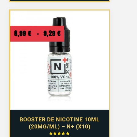
Plage
8,99
€
–
9,29
€
de
prix :
8,99 €
à
9,29 €
BOOSTER DE NICOTINE 10ML
(20MG/ML) – N+ (X10)