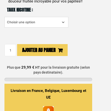
douceur fruitée incroyable pour vos papilles!!
était :
est :
TAUX NICOTINE :
5,20 €.
1,00 €.
quantité
AJOUTER AU PANIER
de
E-
liquide
29,99 €
Plus que
HT
pour la livraison gratuite (selon
Litchi
pays destinataire).
Savourea
Livraison en France, Belgique, Luxembourg et
UE