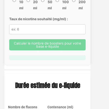
10
20
50
100
200
ml
ml
ml
ml
ml
Taux de nicotine souhaité (mg/ml) :
Calculer le nombre de boosters pour votre
base e-liquide
Durée estimée du e-liquide
Nombre de flacons
Contenance (ml)