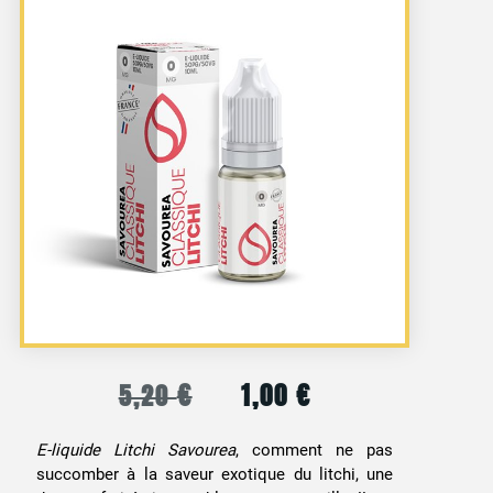
€
1,00
€
5,20
Le
Le
prix
prix
E-liquide Litchi Savourea
, comment ne pas
succomber à la saveur exotique du litchi, une
initial
actuel