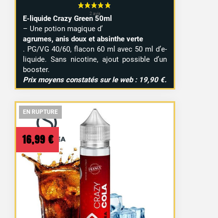
E-liquide Crazy Green 50ml
– Une potion magique d’
agrumes, anis doux et absinthe verte
. PG/VG 40/60, flacon 60 ml avec 50 ml d’e-
liquide. Sans nicotine, ajout possible d’un
booster.
Prix moyens constatés sur le web : 19,90 €.
EN RUPTURE
EN RUPTURE
EN RUPTURE
16,99
€