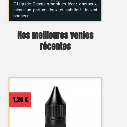
E-Liquide Cassis smookies léger, onctueux,
laisse un parfum doux et subtile ! Un vrai
bonheur.
Nos meilleures ventes
récentes
1,29
€