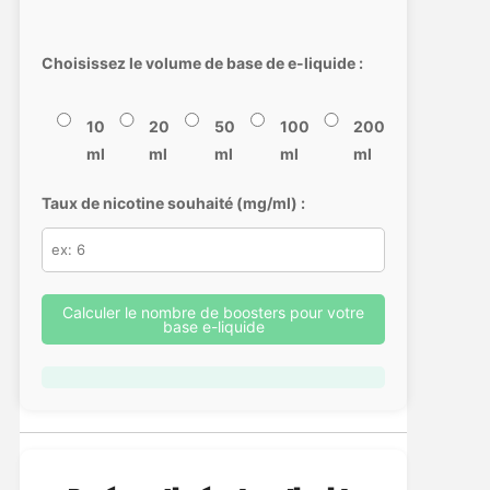
Choisissez le volume de base de e-liquide :
10
20
50
100
200
ml
ml
ml
ml
ml
Taux de nicotine souhaité (mg/ml) :
Calculer le nombre de boosters pour votre
base e-liquide