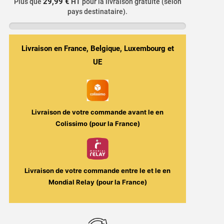
29,99 €
Plus que
HT
pour la livraison gratuite (selon
Fruité
pays destinataire).
Pamplemousse,
Cactus,
Corossol
Livraison en France, Belgique, Luxembourg et
&
UE
Fraise
-
Nikki
50ml
Livraison de votre commande avant le
en
-
Colissimo (pour la France)
Coin
Vape
/
Savouréa
Livraison de votre commande entre le
et le
en
Mondial Relay (pour la France)