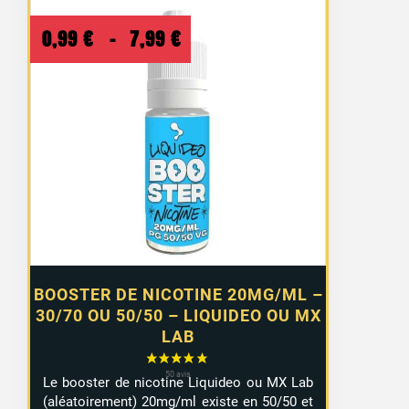
Plage
0,99
€
–
7,99
€
de
prix :
0,99 €
à
7,99 €
BOOSTER DE NICOTINE 20MG/ML –
30/70 OU 50/50 – LIQUIDEO OU MX
LAB
Le booster de nicotine Liquideo ou MX Lab
(aléatoirement) 20mg/ml existe en 50/50 et