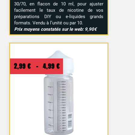
30/70, en flacon de 10 ml, pour ajuster
facilement le taux de nicotine de vos
préparations DIY ou e-liquides grands
formats. Vendu à l’unité ou par 10.
Prix moyens constatés sur le web: 9,90€
Plage
2,99
€
–
4,99
€
de
prix :
2,99 €
à
4,99 €