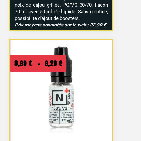
noix de cajou grillée. PG/VG 30/70, flacon
70 ml avec 50 ml d’e-liquide. Sans nicotine,
possibilité d’ajout de boosters.
Prix moyens constatés sur le web : 22,90 €.
Plage
8,99
€
–
9,29
€
de
prix :
8,99 €
à
9,29 €