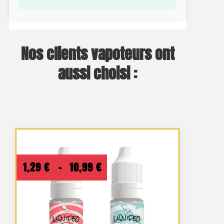
Nos clients vapoteurs ont
aussi choisi :
Plage
1,29
€
–
10,99
€
de
prix :
1,29 €