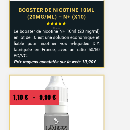
BOOSTER DE NICOTINE 10ML
(20MG/ML) – N+ (X10)
Le booster de nicotine N+ 10ml (20 mg/ml)
en lot de 10 est une solution économique et
fiable pour nicotiner vos e-liquides DIY,
fabriquée en France, avec un ratio 50/50
PG/VG.
Prix moyens constatés sur le web: 10,90€
Plage
1,10
€
–
9,99
€
de
prix :
1,10 €