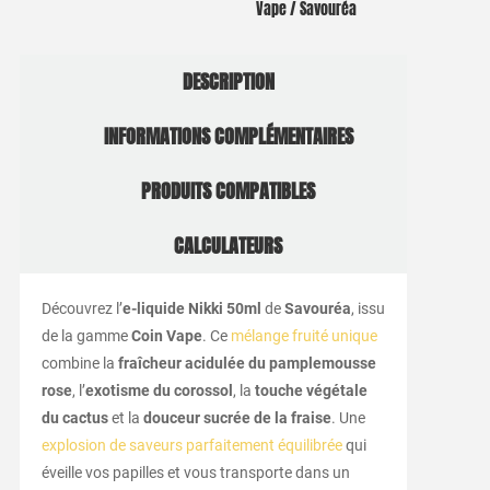
Vape / Savouréa
DESCRIPTION
INFORMATIONS COMPLÉMENTAIRES
PRODUITS COMPATIBLES
CALCULATEURS
Découvrez l’
e-liquide Nikki 50ml
de
Savouréa
, issu
de la gamme
Coin Vape
. Ce
mélange fruité unique
combine la
fraîcheur acidulée du pamplemousse
rose
, l’
exotisme du corossol
, la
touche végétale
du cactus
et la
douceur sucrée de la fraise
. Une
explosion de saveurs parfaitement équilibrée
qui
éveille vos papilles et vous transporte dans un