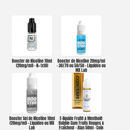
Booster de Nicotine 10ml
Booster de Nicotine 20mg/ml
(20mg/ml) – N+ (x10)
– 30/70 ou 50/50 – Liquideo ou
MX Lab
Booster Sel de Nicotine 10ml
E-liquide Fruité & Mentholé
(20mg/ml) – Liquideo ou MX
Bubble Gum Fruits Rouges &
Lab
Fraîcheur – Alan 50ml – Coin