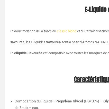
E-Liquide
Le doux mélange de la force du
classic blond
et du rafraîchissemen
Savouréa
, les E-liquides
Savouréa
sont à base d’Arômes NATURE
Le
eliquide Savouréa
est compatible avec toutes les marques de c
Caractéristiqu
Composition du liquide :
Propylène Glycol
(PG/50%) –
Gly
de 6mg) – eau.