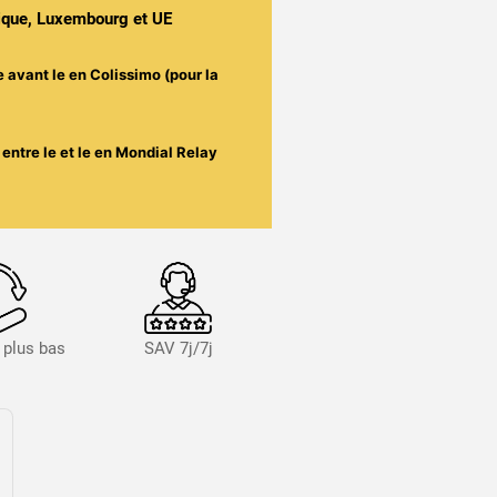
gique, Luxembourg et UE
e avant le
en Colissimo (pour la
entre le
et le
en Mondial Relay
s plus bas
SAV 7j/7j