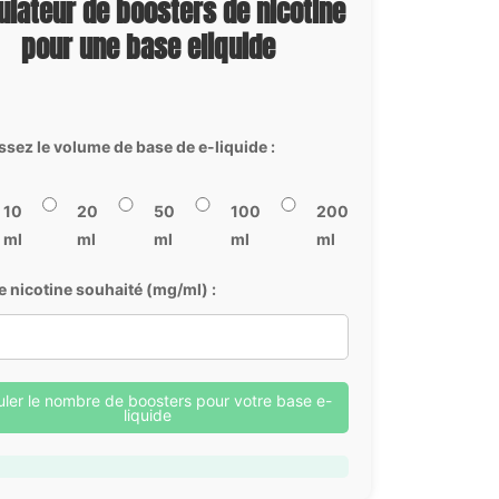
ulateur de boosters de nicotine
pour une base eliquide
ssez le volume de base de e-liquide :
10
20
50
100
200
ml
ml
ml
ml
ml
e nicotine souhaité (mg/ml) :
uler le nombre de boosters pour votre base e-
liquide