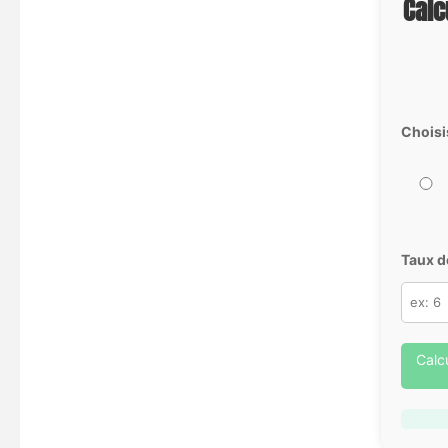
Calc
Choisi
Taux d
Calc