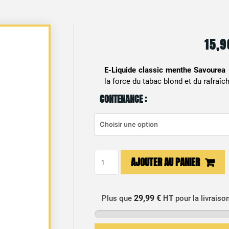
15,
E-Liquide classic menthe Savourea
la force du tabac blond et du rafraî
CONTENANCE :
quantité
AJOUTER AU PANIER
de
E-
liquide
29,99 €
Plus que
HT
pour la livraiso
Savouréa
Classic