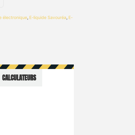
te électronique
,
E-liquide Savouréa
,
E-
CALCULATEURS