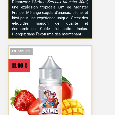
Découvrez l’
Arôme Serenax Monster 30ml
,
une explosion tropicale DIY de Monster
France. Mélange exquis d’ananas, pêche, et
kiwi pour une expérience unique. Créez des
e-liquides maison de qualité et
économiques. Guide d’utilisation inclus.
Plongez dans l’exotisme dès maintenant !
EN RUPTURE
EN RUPTURE
EN RUPTURE
11,90
€