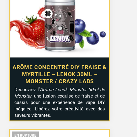
36 avis
ARÔME CONCENTRÉ DIY FRAISE &
MYRTILLE – LENOK 30ML –
MONSTER / CRAZY LABS
Découvrez l’
Arôme Lenok Monster 30ml de
Monster
, une fusion exquise de fraise et de
cassis pour une expérience de vape DIY
inégalée. Libérez votre créativité avec des
saveurs vibrantes.
EN RUPTURE
EN RUPTURE
EN RUPTURE