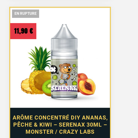
EN RUPTURE
EN RUPTURE
EN RUPTURE
11,90
€
ARÔME CONCENTRÉ DIY ANANAS,
PÊCHE & KIWI – SERENAX 30ML –
50 avis
MONSTER / CRAZY LABS