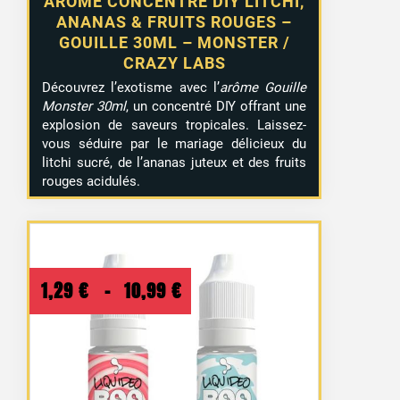
ARÔME CONCENTRÉ DIY LITCHI,
ANANAS & FRUITS ROUGES –
GOUILLE 30ML – MONSTER /
CRAZY LABS
Découvrez l’exotisme avec l’
arôme Gouille
Monster 30ml
, un concentré DIY offrant une
explosion de saveurs tropicales. Laissez-
vous séduire par le mariage délicieux du
litchi sucré, de l’ananas juteux et des fruits
rouges acidulés.
Plage
1,29
€
–
10,99
€
de
prix :
1,29 €