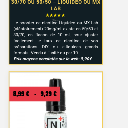
30/70 OU 50/50 – LIQUIDEO OU MX
LAB
Le booster de nicotine Liquideo ou MX Lab
(aléatoirement) 20mg/ml existe en 50/50 et
30/70, en flacon de 10 ml, pour ajuster
facilement le taux de nicotine de vos
préparations DIY ou e-liquides grands
formats. Vendu à l’unité ou par 10.
Prix moyens constatés sur le web: 9,90€
Plage
8,99
€
–
9,29
€
de
prix :
8,99 €