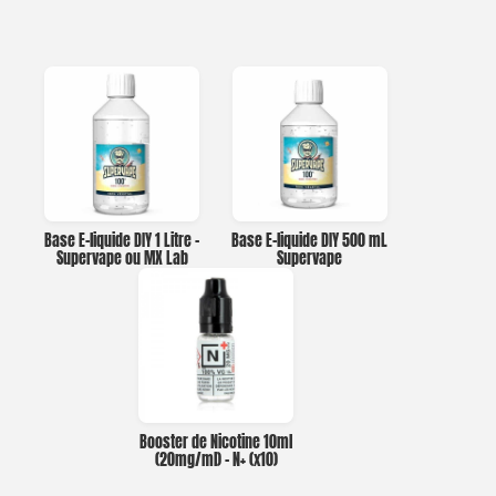
Base E-liquide DIY 1 Litre –
Base E-liquide DIY 500 mL
Supervape ou MX Lab
Supervape
Booster de Nicotine 10ml
(20mg/ml) – N+ (x10)