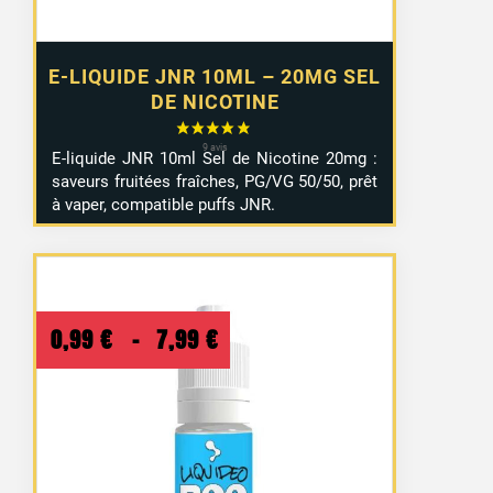
E-LIQUIDE JNR 10ML – 20MG SEL
DE NICOTINE
E-
liquide
JNR
10ml
Sel
de
Nicotine
20mg :
saveurs
fruitées
fraîches,
PG/
VG
50/
50,
prêt
à
vaper,
compatible
puffs JNR
.
Plage
0,99
€
–
7,99
€
de
14 avis
prix :
0,99 €