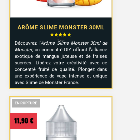
ARÔME SLIME MONSTER 30ML
Découvrez l’
Arôme Slime Monster 30ml de
Monster
, un concentré DIY offrant l’alliance
exotique de mangue juteuse et de fraises
sucrées. Libérez votre créativité avec ce
concentré fruité de qualité. Plongez dans
une expérience de vape intense et unique
avec Slime de Monster France.
EN RUPTURE
EN RUPTURE
EN RUPTURE
11,90
€