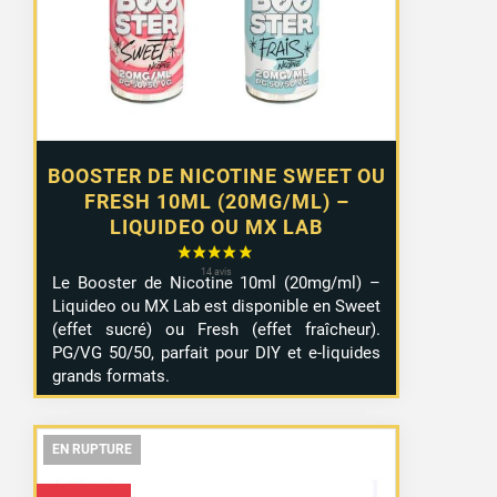
à
10,99 €
BOOSTER DE NICOTINE SWEET OU
FRESH 10ML (20MG/ML) –
LIQUIDEO OU MX LAB
Le Booster de Nicotine 10ml (20mg/ml) –
Liquideo ou MX Lab est disponible en Sweet
(effet sucré) ou Fresh (effet fraîcheur).
PG/VG 50/50, parfait pour DIY et e-liquides
grands formats.
EN RUPTURE
EN RUPTURE
EN RUPTURE