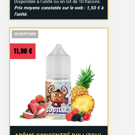
Disponible à l’unité ou en lot de 10 flacons.
Prix moyens constatés sur le web : 1,50 € à
l’unité.
EN RUPTURE
EN RUPTURE
EN RUPTURE
11,90
€