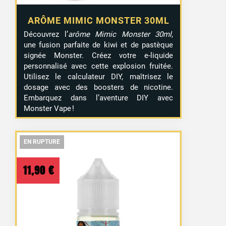
ARÔME MIMIC MONSTER 30ML
Découvrez l’
arôme Mimic Monster 30ml
,
une fusion parfaite de kiwi et de pastèque
signée Monster. Créez votre e-liquide
personnalisé avec cette explosion fruitée.
Utilisez le calculateur DIY, maîtrisez le
dosage avec des boosters de nicotine.
Embarquez dans l’aventure DIY avec
Monster Vape !
EN RUPTURE
EN RUPTURE
EN RUPTURE
11,90
€