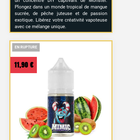
un concentré DIY captivant de Monster.
Plongez dans un monde tropical de mangue
sucrée, de pêche juteuse et de passion
exotique. Libérez votre créativité vapoteuse
avec ce mélange unique.
21 avis
EN RUPTURE
EN RUPTURE
EN RUPTURE
11,90
€