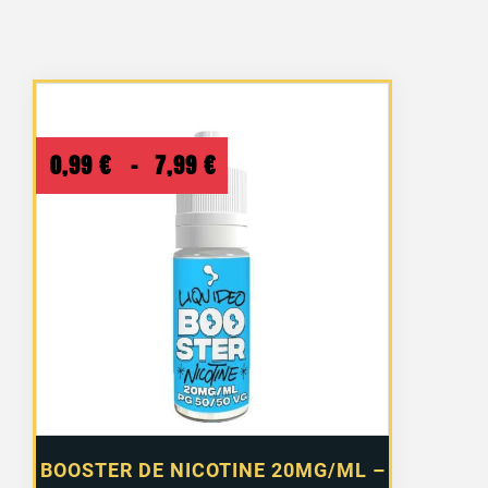
Plage
0,99
€
–
7,99
€
de
prix :
0,99 €
à
7,99 €
BOOSTER DE NICOTINE 20MG/ML –