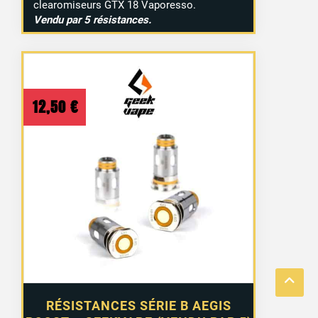
clearomiseurs GTX 18 Vaporesso.
Vendu par 5 résistances.
12,50
€
RÉSISTANCES SÉRIE B AEGIS