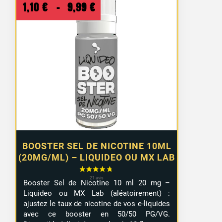
Plage
1,10
€
–
9,99
€
de
prix :
1,10 €
à
9,99 €
BOOSTER SEL DE NICOTINE 10ML
(20MG/ML) – LIQUIDEO OU MX LAB
Booster Sel de Nicotine 10 ml 20 mg –
Liquideo ou MX Lab (aléatoirement) :
ajustez le taux de nicotine de vos e-liquides
avec ce booster en 50/50 PG/VG.