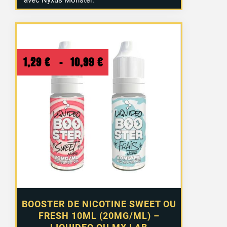
Plage
1,29
€
–
10,99
€
de
prix :
1,29 €
à
10,99 €
BOOSTER DE NICOTINE SWEET OU
FRESH 10ML (20MG/ML) –