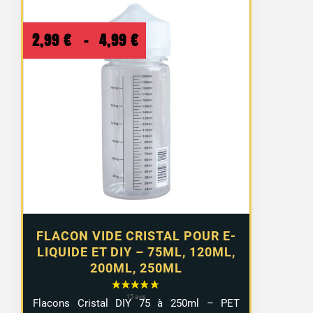
Plage
2,99
€
–
4,99
€
de
prix :
2,99 €
à
4,99 €
FLACON VIDE CRISTAL POUR E-
LIQUIDE ET DIY – 75ML, 120ML,
200ML, 250ML
Flacons Cristal DIY 75 à 250ml – PET