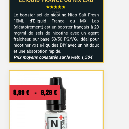
ELIQUID FRANCE OU MX LAB
14 avis
Le booster sel de nicotine Nico Salt Fresh
10ML d’Eliquid France ou MX Lab
(aléatoirement) est un booster français à 20
mg/ml de sels de nicotine avec un agent
fraîcheur, sur base 50/50 PG/VG, idéal pour
nicotiner vos e-liquides DIY avec un hit doux
et une absorption rapide.
Prix moyens constatés sur le web: 1,50€
Plage
8,99
€
–
9,29
€
de
prix :
8,99 €