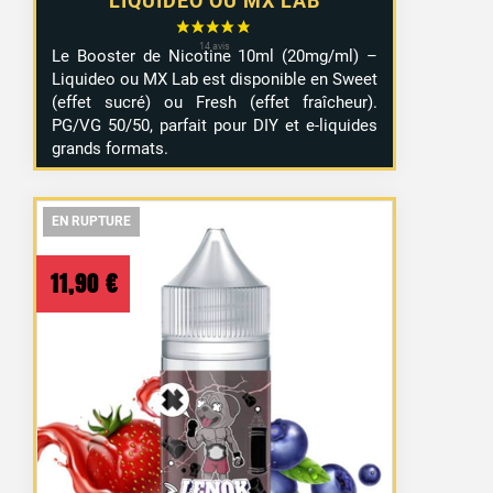
LIQUIDEO OU MX LAB
Le Booster de Nicotine 10ml (20mg/ml) –
Liquideo ou MX Lab est disponible en Sweet
(effet sucré) ou Fresh (effet fraîcheur).
PG/VG 50/50, parfait pour DIY et e-liquides
grands formats.
EN RUPTURE
EN RUPTURE
EN RUPTURE
11,90
€