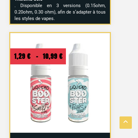
. Disponible en 3 versions (0.15ohm,
0.20ohm, 0.30 ohm), afin de s’adapter à tous
les styles de vapes.
Plage
1,29
€
–
10,99
€
de
prix :
1,29 €
à
10,99 €