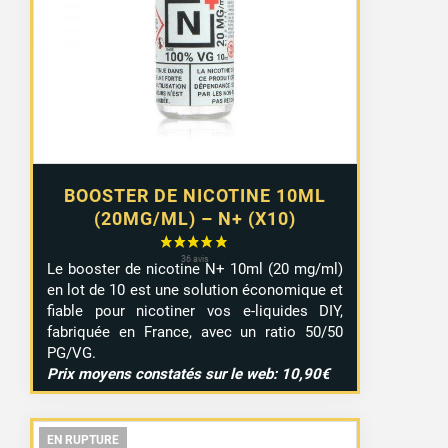
8,99 €
à
9,29 €
BOOSTER DE NICOTINE 10ML
(20MG/ML) – N+ (X10)
Le booster de nicotine N+ 10ml (20 mg/ml)
en lot de 10 est une solution économique et
fiable pour nicotiner vos e-liquides DIY,
fabriquée en France, avec un ratio 50/50
PG/VG.
Prix moyens constatés sur le web: 10,90€
EN RUPTURE
EN RUPTURE
EN RUPTURE