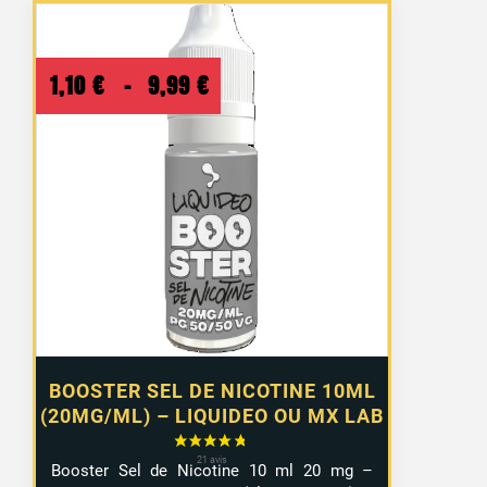
Plage
1,10
€
–
9,99
€
de
prix :
1,10 €
à
9,99 €
BOOSTER SEL DE NICOTINE 10ML
(20MG/ML) – LIQUIDEO OU MX LAB
Booster Sel de Nicotine 10 ml 20 mg –