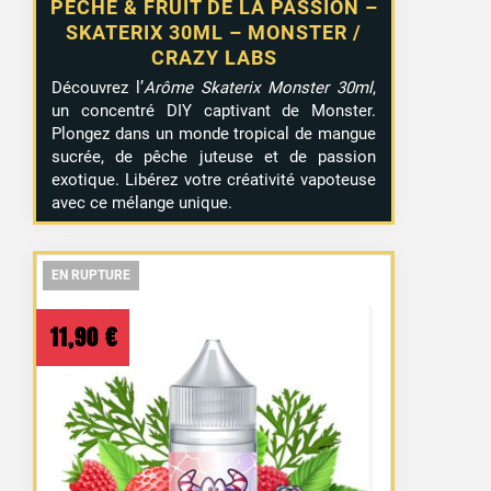
PÊCHE & FRUIT DE LA PASSION –
SKATERIX 30ML – MONSTER /
CRAZY LABS
Découvrez l’
Arôme Skaterix Monster 30ml
,
un concentré DIY captivant de Monster.
Plongez dans un monde tropical de mangue
sucrée, de pêche juteuse et de passion
exotique. Libérez votre créativité vapoteuse
avec ce mélange unique.
EN RUPTURE
EN RUPTURE
EN RUPTURE
11,90
€