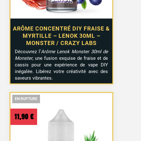
ARÔME CONCENTRÉ DIY FRAISE &
MYRTILLE – LENOK 30ML –
MONSTER / CRAZY LABS
Découvrez l’
Arôme Lenok Monster 30ml de
Monster
, une fusion exquise de fraise et de
cassis pour une expérience de vape DIY
inégalée. Libérez votre créativité avec des
saveurs vibrantes.
EN RUPTURE
EN RUPTURE
EN RUPTURE
11,90
€