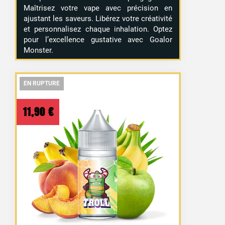
Maîtrisez votre vape avec précision en
ajustant les saveurs. Libérez votre créativité
et personnalisez chaque inhalation. Optez
pour l’excellence gustative avec Goalor
Monster.
EN RUPTURE
EN RUPTURE
EN RUPTURE
11,90
€