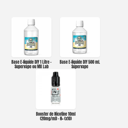
Base E-liquide DIY 1 Litre –
Base E-liquide DIY 500 mL
Supervape ou MX Lab
Supervape
Booster de Nicotine 10ml
(20mg/ml) – N+ (x10)