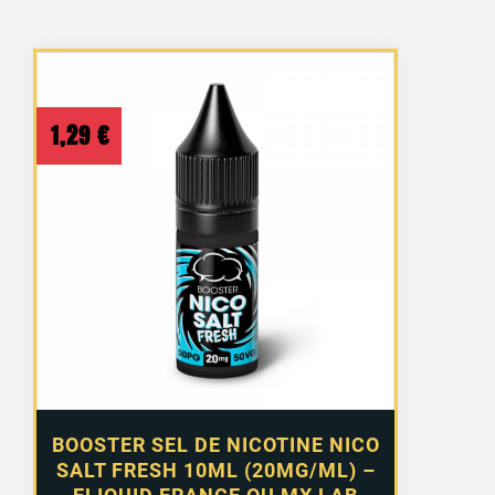
1,29
€
BOOSTER SEL DE NICOTINE NICO
SALT FRESH 10ML (20MG/ML) –