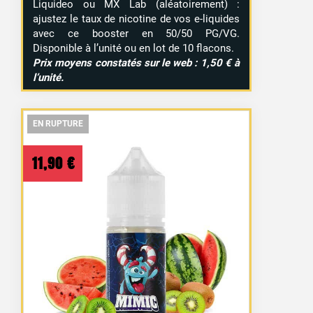
Liquideo ou MX Lab (aléatoirement) :
ajustez le taux de nicotine de vos e-liquides
avec ce booster en 50/50 PG/VG.
Disponible à l’unité ou en lot de 10 flacons.
Prix moyens constatés sur le web : 1,50 € à
l’unité.
EN RUPTURE
EN RUPTURE
EN RUPTURE
11,90
€