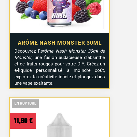
ARÔME NASH MONSTER 30ML
Découvrez l’
arôme Nash Monster 30ml de
Monster
, une fusion audacieuse d’absinthe
et de fruits rouges pour votre DIY. Créez un
e-liquide personnalisé à moindre coût,
explorez la créativité infinie et plongez dans
une vape exaltante.
EN RUPTURE
EN RUPTURE
EN RUPTURE
11,90
€