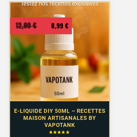
Le
Le
12,90
€
8,99
€
prix
prix
initial
actuel
était :
est :
12,90 €.
8,99 €.
15 avis
E-LIQUIDE DIY 50ML – RECETTES
MAISON ARTISANALES BY
VAPOTANK