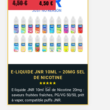
Le
Le
4,50
€
4,50
€
prix
prix
initial
actuel
était :
est :
4,50 €.
4,50 €.
E-LIQUIDE JNR 10ML – 20MG SEL
DE NICOTINE
E-
liquide
JNR
10ml
Sel
de
Nicotine
20mg :
saveurs
fruitées
fraîches,
PG/
VG
50/
50,
prêt
à
vaper,
compatible
puffs JNR
.