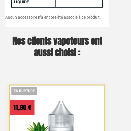
LIQUIDE
Aucun accessoire n’a encore été associé à ce produit.
Nos clients vapoteurs ont
aussi choisi :
EN RUPTURE
EN RUPTURE
EN RUPTURE
11,90
€