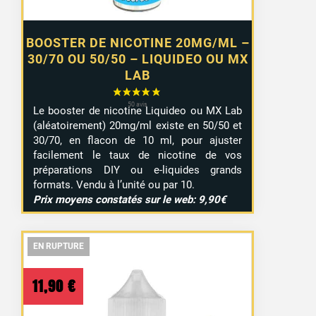
BOOSTER DE NICOTINE 20MG/ML –
30/70 OU 50/50 – LIQUIDEO OU MX
LAB
Le booster de nicotine Liquideo ou MX Lab
(aléatoirement) 20mg/ml existe en 50/50 et
30/70, en flacon de 10 ml, pour ajuster
facilement le taux de nicotine de vos
préparations DIY ou e-liquides grands
formats. Vendu à l’unité ou par 10.
Prix moyens constatés sur le web: 9,90€
EN RUPTURE
EN RUPTURE
EN RUPTURE
11,90
€