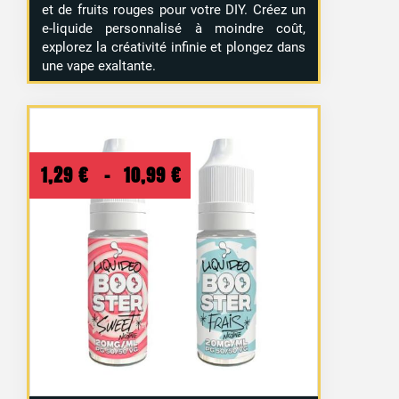
et de fruits rouges pour votre DIY. Créez un
e-liquide personnalisé à moindre coût,
explorez la créativité infinie et plongez dans
une vape exaltante.
Plage
1,29
€
–
10,99
€
de
prix :
1,29 €
à
10,99 €
21 avis