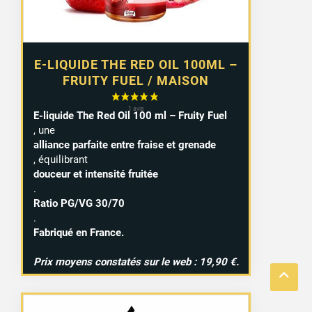
E-LIQUIDE THE RED OIL 100ML –
FRUITY FUEL / MAISON
E-liquide The Red Oil 100 ml – Fruity Fuel
, une
alliance parfaite entre fraise et grenade
, équilibrant
douceur et intensité fruitée
.
Ratio PG/VG 30/70
.
Fabriqué en France.
Prix moyens constatés sur le web : 19,90 €.