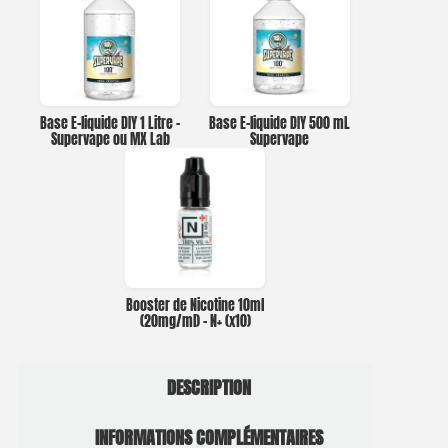
Base E-liquide DIY 1 Litre –
Base E-liquide DIY 500 mL
Supervape ou MX Lab
Supervape
Booster de Nicotine 10ml
(20mg/ml) – N+ (x10)
DESCRIPTION
INFORMATIONS COMPLÉMENTAIRES