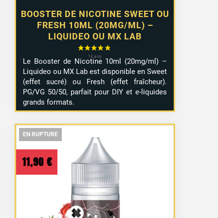
BOOSTER DE NICOTINE SWEET OU
FRESH 10ML (20MG/ML) –
LIQUIDEO OU MX LAB
Le Booster de Nicotine 10ml (20mg/ml) –
Liquideo ou MX Lab est disponible en Sweet
(effet sucré) ou Fresh (effet fraîcheur).
PG/VG 50/50, parfait pour DIY et e-liquides
grands formats.
EN RUPTURE
EN RUPTURE
EN RUPTURE
11,90
€