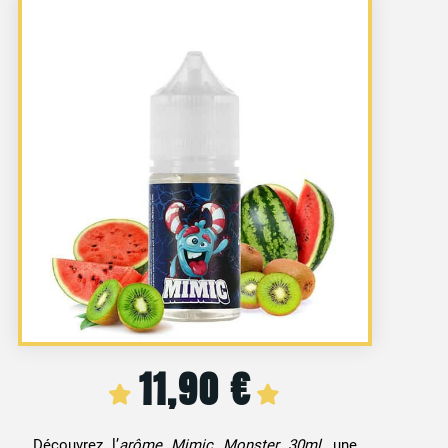
11,90
€
Découvrez l’
arôme Mimic Monster 30ml
, une