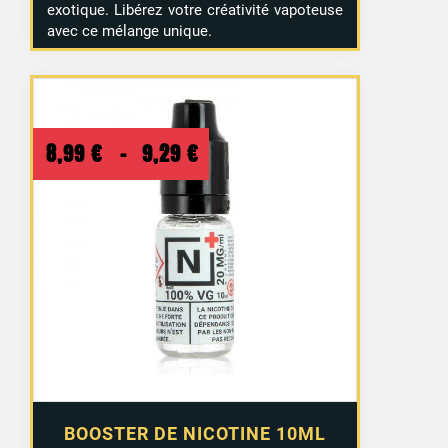
exotique. Libérez votre créativité vapoteuse
avec ce mélange unique.
Plage
8,99
€
–
9,29
€
de
prix :
8,99 €
à
9,29 €
BOOSTER DE NICOTINE 10ML