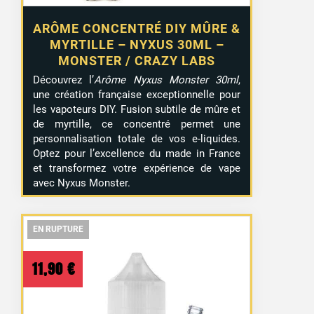
ARÔME CONCENTRÉ DIY MÛRE &
MYRTILLE – NYXUS 30ML –
MONSTER / CRAZY LABS
Découvrez l’
Arôme Nyxus Monster 30ml
,
une création française exceptionnelle pour
les vapoteurs DIY. Fusion subtile de mûre et
de myrtille, ce concentré permet une
personnalisation totale de vos e-liquides.
Optez pour l’excellence du made in France
et transformez votre expérience de vape
avec Nyxus Monster.
EN RUPTURE
EN RUPTURE
EN RUPTURE
11,90
€