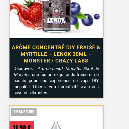
ARÔME CONCENTRÉ DIY FRAISE &
MYRTILLE – LENOK 30ML –
MONSTER / CRAZY LABS
Découvrez l’
Arôme Lenok Monster 30ml de
Monster
, une fusion exquise de fraise et de
cassis pour une expérience de vape DIY
inégalée. Libérez votre créativité avec des
saveurs vibrantes.
EN RUPTURE
EN RUPTURE
EN RUPTURE
11,90
€