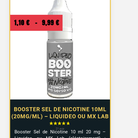
Plage
1,10
€
–
9,99
€
de
prix :
1,10 €
à
9,99 €
BOOSTER SEL DE NICOTINE 10ML
(20MG/ML) – LIQUIDEO OU MX LAB
Booster Sel de Nicotine 10 ml 20 mg –