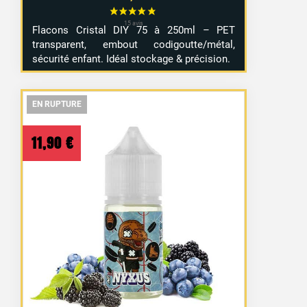
Flacons Cristal DIY 75 à 250ml – PET
transparent, embout codigoutte/métal,
sécurité enfant. Idéal stockage & précision.
EN RUPTURE
EN RUPTURE
EN RUPTURE
11,90
€