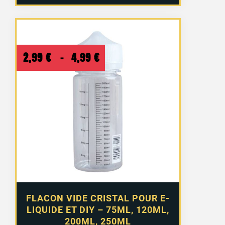
Plage
2,99
€
–
4,99
€
de
prix :
2,99 €
à
4,99 €
FLACON VIDE CRISTAL POUR E-
LIQUIDE ET DIY – 75ML, 120ML,
200ML, 250ML