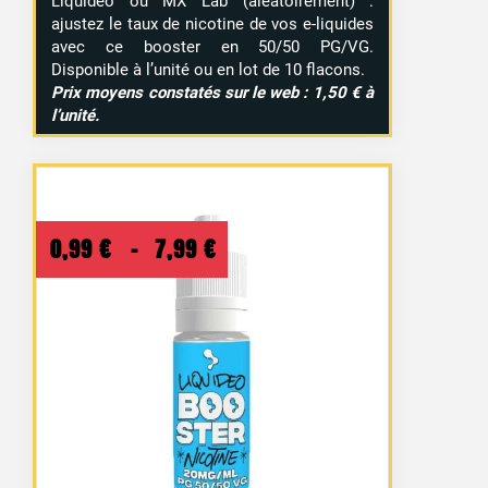
Liquideo ou MX Lab (aléatoirement) :
ajustez le taux de nicotine de vos e-liquides
avec ce booster en 50/50 PG/VG.
Disponible à l’unité ou en lot de 10 flacons.
Prix moyens constatés sur le web : 1,50 € à
l’unité.
Plage
0,99
€
–
7,99
€
de
prix :
0,99 €
à
7,99 €