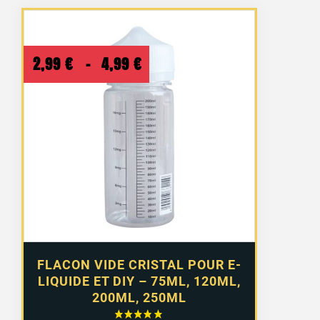
Plage
2,99
€
–
4,99
€
de
prix :
2,99 €
à
4,99 €
FLACON VIDE CRISTAL POUR E-
LIQUIDE ET DIY – 75ML, 120ML,
200ML, 250ML