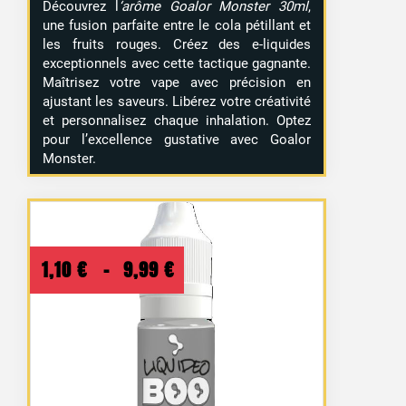
Découvrez l
‘arôme Goalor Monster 30ml
,
une fusion parfaite entre le cola pétillant et
les fruits rouges. Créez des e-liquides
exceptionnels avec cette tactique gagnante.
Maîtrisez votre vape avec précision en
ajustant les saveurs. Libérez votre créativité
et personnalisez chaque inhalation. Optez
pour l’excellence gustative avec Goalor
15 avis
Monster.
Plage
1,10
€
–
9,99
€
de
prix :
1,10 €
à