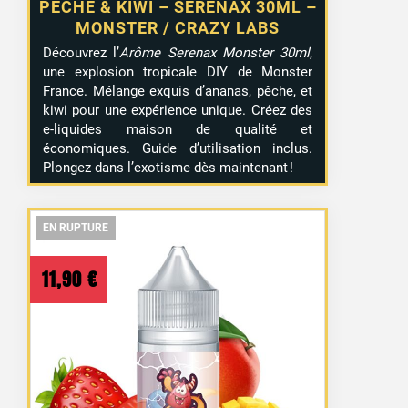
PÊCHE & KIWI – SERENAX 30ML –
MONSTER / CRAZY LABS
Découvrez l’
Arôme Serenax Monster 30ml
,
une explosion tropicale DIY de Monster
France. Mélange exquis d’ananas, pêche, et
kiwi pour une expérience unique. Créez des
e-liquides maison de qualité et
économiques. Guide d’utilisation inclus.
Plongez dans l’exotisme dès maintenant !
EN RUPTURE
EN RUPTURE
EN RUPTURE
11,90
€