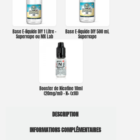
Base E-liquide DIY 1 Litre –
Base E-liquide DIY 500 mL
Supervape ou MX Lab
Supervape
Booster de Nicotine 10ml
(20mg/ml) – N+ (x10)
DESCRIPTION
INFORMATIONS COMPLÉMENTAIRES