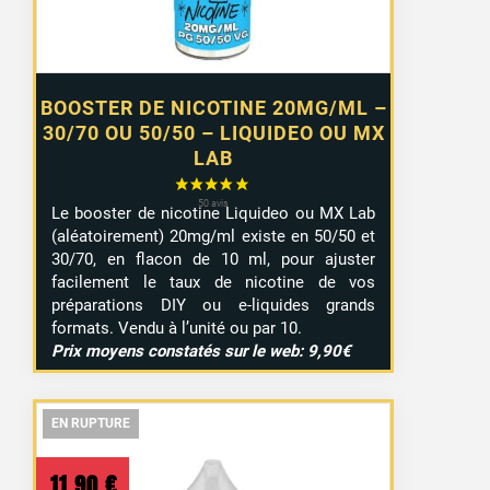
BOOSTER DE NICOTINE 20MG/ML –
30/70 OU 50/50 – LIQUIDEO OU MX
LAB
Le booster de nicotine Liquideo ou MX Lab
(aléatoirement) 20mg/ml existe en 50/50 et
30/70, en flacon de 10 ml, pour ajuster
facilement le taux de nicotine de vos
préparations DIY ou e-liquides grands
formats. Vendu à l’unité ou par 10.
Prix moyens constatés sur le web: 9,90€
EN RUPTURE
EN RUPTURE
EN RUPTURE
11,90
€