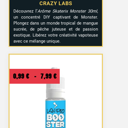
CRAZY LABS
Découvrez l’
Arôme Skaterix Monster 30ml
,
un concentré DIY captivant de Monster.
Plongez dans un monde tropical de mangue
sucrée, de pêche juteuse et de passion
exotique. Libérez votre créativité vapoteuse
avec ce mélange unique.
Plage
0,99
€
–
7,99
€
de
prix :
0,99 €
à
7,99 €