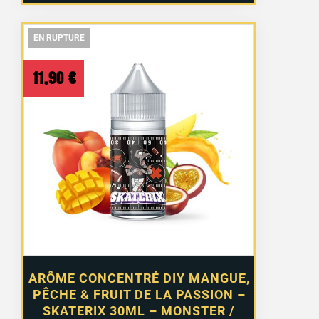
EN RUPTURE
EN RUPTURE
EN RUPTURE
11,90
€
ARÔME CONCENTRÉ DIY MANGUE,
PÊCHE & FRUIT DE LA PASSION –
SKATERIX 30ML – MONSTER /