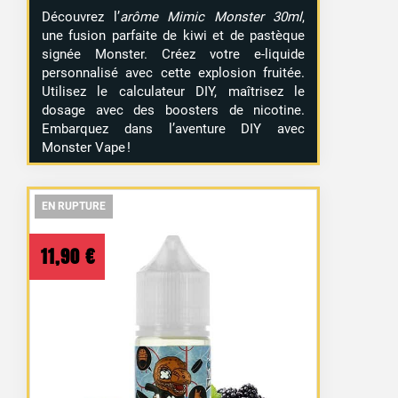
Découvrez l’
arôme Mimic Monster 30ml
,
une fusion parfaite de kiwi et de pastèque
signée Monster. Créez votre e-liquide
personnalisé avec cette explosion fruitée.
Utilisez le calculateur DIY, maîtrisez le
dosage avec des boosters de nicotine.
Embarquez dans l’aventure DIY avec
Monster Vape !
EN RUPTURE
EN RUPTURE
EN RUPTURE
11,90
€