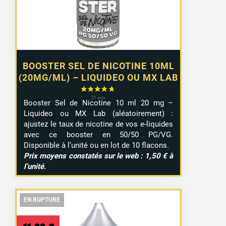
9,99 €
BOOSTER SEL DE NICOTINE 10ML
(20MG/ML) – LIQUIDEO OU MX LAB
Booster Sel de Nicotine 10 ml 20 mg –
Liquideo ou MX Lab (aléatoirement) :
ajustez le taux de nicotine de vos e-liquides
avec ce booster en 50/50 PG/VG.
Disponible à l’unité ou en lot de 10 flacons.
Prix moyens constatés sur le web : 1,50 € à
l’unité.
EN RUPTURE
EN RUPTURE
EN RUPTURE