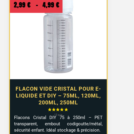
Plage
2,99
€
–
4,99
€
de
prix :
2,99 €
à
4,99 €
FLACON VIDE CRISTAL POUR E-
LIQUIDE ET DIY – 75ML, 120ML,
200ML, 250ML
Flacons Cristal DIY 75 à 250ml – PET
transparent, embout codigoutte/métal,
sécurité enfant. Idéal stockage & précision.