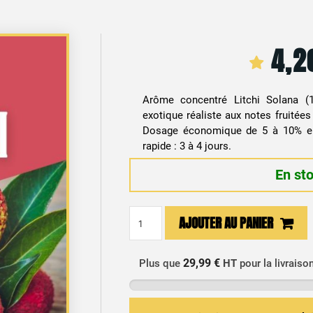
4,
Arôme concentré Litchi Solana (1
exotique réaliste aux notes fruitées
Dosage économique de 5 à 10% en
rapide : 3 à 4 jours.
En st
quantité
AJOUTER AU PANIER
de
Arôme
Concentré
29,99 €
Plus que
HT
pour la livraiso
DIY
Litchi
10ml