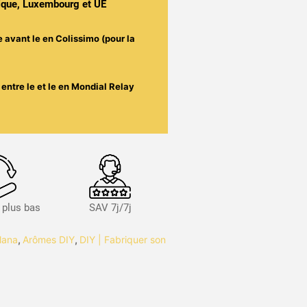
gique, Luxembourg et UE
e avant le
en Colissimo (pour la
entre le
et le
en Mondial Relay
s plus bas
SAV 7j/7j
lana
,
Arômes DIY
,
DIY | Fabriquer son