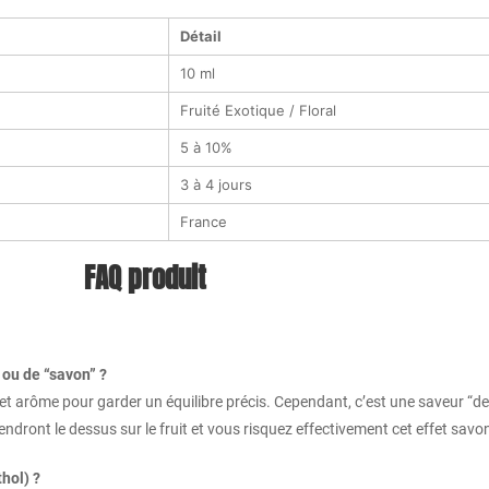
Détail
10 ml
Fruité Exotique / Floral
5 à 10%
3 à 4 jours
France
FAQ produit
” ou de “savon” ?
cet arôme pour garder un équilibre précis. Cependant, c’est une saveur “de 
ront le dessus sur le fruit et vous risquez effectivement cet effet savo
hol) ?