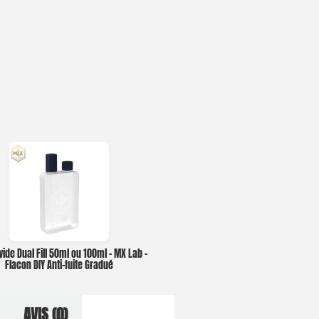
vide Dual Fill 50ml ou 100ml – MX Lab –
Flacon DIY Anti-fuite Gradué
AVIS (0)