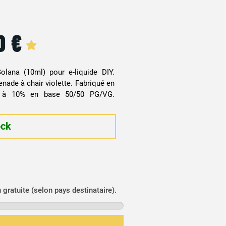
20
€
lana (10ml) pour e-liquide DIY.
enade à chair violette. Fabriqué en
 à 10% en base 50/50 PG/VG.
ock
n gratuite (selon pays destinataire).