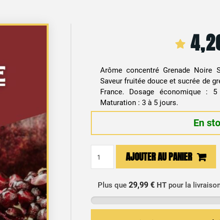
4,
Arôme concentré Grenade Noire So
Saveur fruitée douce et sucrée de gr
France. Dosage économique : 5
Maturation : 3 à 5 jours.
En st
quantité
AJOUTER AU PANIER
de
Arôme
Concentré
29,99 €
Plus que
HT
pour la livraiso
DIY
Grenade
10ml