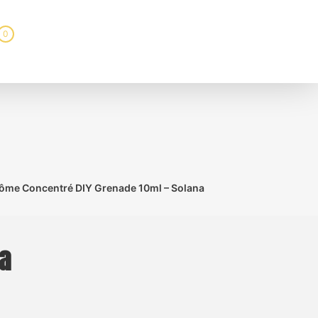
0
ôme Concentré DIY Grenade 10ml – Solana
a