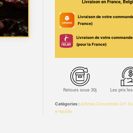
Livraison en France, Bel
-
Solana
Livraison de votre command
France)
Livraison de votre commande 
(pour la France)
Retours sous 30j
Les prix le
Catégories :
Arômes Concentrés DIY So
e-liquide