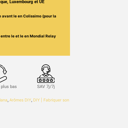
gique, Luxembourg et UE
e avant le
en Colissimo (pour la
entre le
et le
en Mondial Relay
s plus bas
SAV 7j/7j
lana
,
Arômes DIY
,
DIY | Fabriquer son