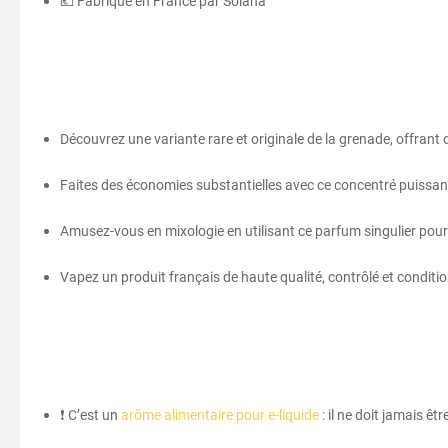
💶 Fabriqué en France par Solana
Découvrez une variante rare et originale de la grenade, offrant
Faites des économies substantielles avec ce concentré puissan
Amusez-vous en mixologie en utilisant ce parfum singulier pour 
Vapez un produit français de haute qualité, contrôlé et condit
❗ C’est un
arôme alimentaire pour e-liquide
: il ne doit jamais êtr