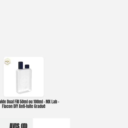
vide Dual Fill 50ml ou 100ml – MX Lab –
Flacon DIY Anti-fuite Gradué
AVIS (0)