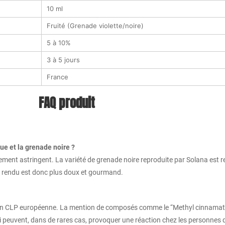
10 ml
Fruité (Grenade violette/noire)
5 à 10%
3 à 5 jours
France
FAQ produit
ue et la grenade noire ?
rement astringent. La variété de grenade noire reproduite par Solana est r
e rendu est donc plus doux et gourmand.
ion CLP européenne. La mention de composés comme le “Methyl cinnamate
i peuvent, dans de rares cas, provoquer une réaction chez les personnes dé