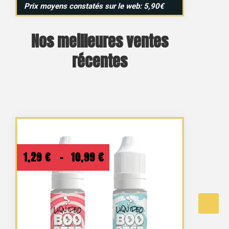
Prix moyens constatés sur le web: 5,90€
Nos meilleures ventes
récentes
Plage
1,29
€
–
10,99
€
de
prix :
1,29 €