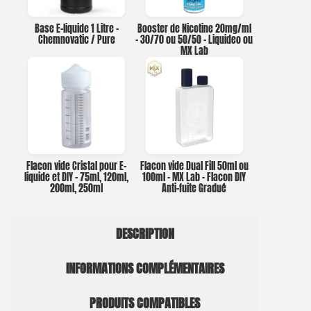
Base E-liquide 1 Litre –
Booster de Nicotine 20mg/ml
Chemnovatic / Pure
– 30/70 ou 50/50 – Liquideo ou
MX Lab
Flacon vide Cristal pour E-
Flacon vide Dual Fill 50ml ou
liquide et DIY – 75ml, 120ml,
100ml – MX Lab – Flacon DIY
200ml, 250ml
Anti-fuite Gradué
DESCRIPTION
INFORMATIONS COMPLÉMENTAIRES
PRODUITS COMPATIBLES