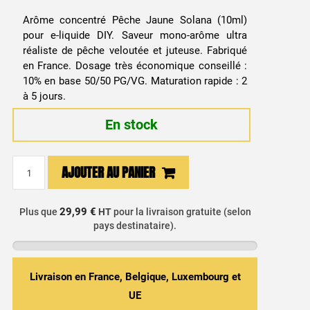
Arôme concentré Pêche Jaune Solana (10ml)
pour e-liquide DIY. Saveur mono-arôme ultra
réaliste de pêche veloutée et juteuse. Fabriqué
en France. Dosage très économique conseillé :
10% en base 50/50 PG/VG. Maturation rapide : 2
à 5 jours.
En stock
quantité
AJOUTER AU PANIER
de
Arôme
Concentré
29,99 €
Plus que
HT
pour la livraison gratuite (selon
pays destinataire).
DIY
Pêche
10ml
-
Livraison en France, Belgique, Luxembourg et
Solana
UE