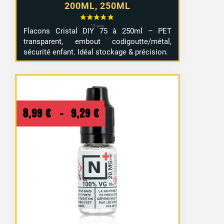
200ML, 250ML
Flacons Cristal DIY 75 à 250ml – PET
transparent, embout codigoutte/métal,
sécurité enfant. Idéal stockage & précision.
Plage
8,99
€
–
9,29
€
de
prix :
8,99 €
à
9,29 €