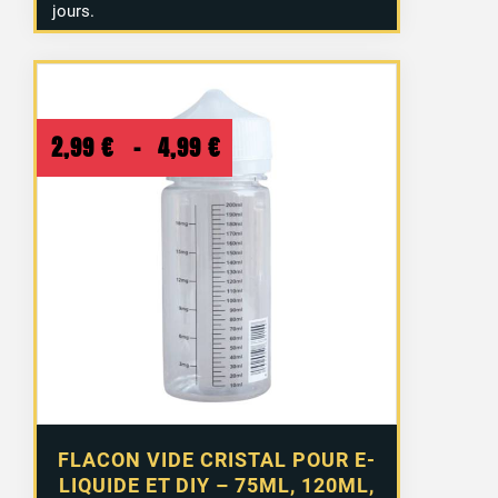
jours.
Plage
2,99
€
–
4,99
€
de
prix :
2,99 €
à
4,99 €
FLACON VIDE CRISTAL POUR E-
LIQUIDE ET DIY – 75ML, 120ML,