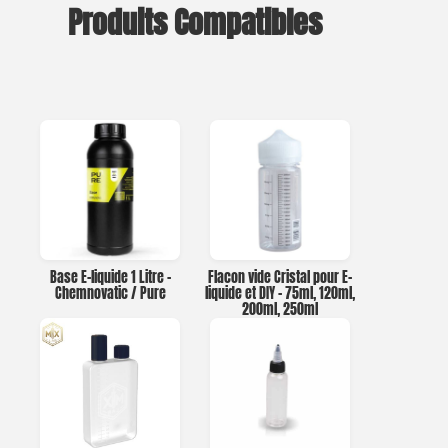
Produits Compatibles
Base E-liquide 1 Litre –
Flacon vide Cristal pour E-
Chemnovatic / Pure
liquide et DIY – 75ml, 120ml,
200ml, 250ml