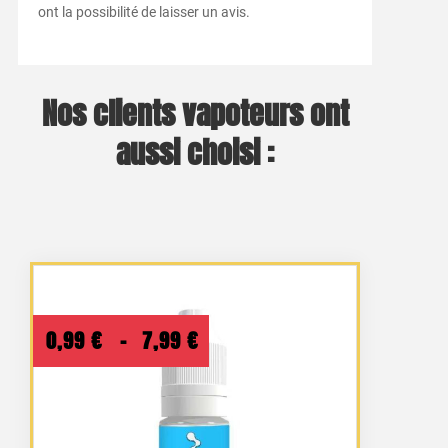
ont la possibilité de laisser un avis.
Nos clients vapoteurs ont
aussi choisi :
Plage
0,99
€
–
7,99
€
de
prix :
0,99 €