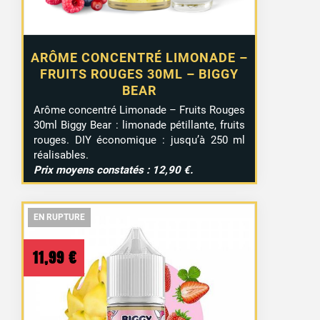
ARÔME CONCENTRÉ LIMONADE –
FRUITS ROUGES 30ML – BIGGY
BEAR
Arôme concentré Limonade – Fruits Rouges
30ml Biggy Bear : limonade pétillante, fruits
rouges. DIY économique : jusqu’à 250 ml
réalisables.
Prix moyens constatés : 12,90 €.
EN RUPTURE
EN RUPTURE
EN RUPTURE
11,99
€