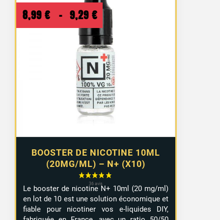
Plage
8,99
€
–
9,29
€
de
prix :
8,99 €
à
9,29 €
BOOSTER DE NICOTINE 10ML
(20MG/ML) – N+ (X10)
Le booster de nicotine N+ 10ml (20 mg/ml)
en lot de 10 est une solution économique et
fiable pour nicotiner vos e-liquides DIY,
fabriquée en France, avec un ratio 50/50