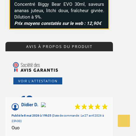
Concentré Biggy Bear EVO 30ml, saveurs
ananas juteux, litchi doux, fraîcheur givrée.
Dilution à 9%.
Prix moyens constatés sur le web : 12,90€
AVIS À PROPOS DU PRODUIT
VOIR L'ATTESTATION
10
/10
Didier D.
Basé sur 1 avis
Publié le 8 mai 2026 à 19h25
(Date de commande : Le 27 avril 2026 à
23h30)
Ouo