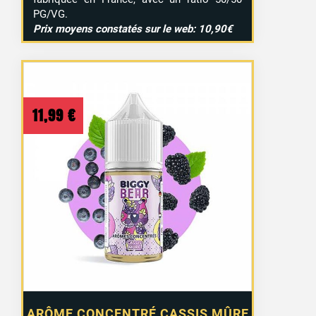
PG/VG.
Prix moyens constatés sur le web: 10,90€
11,99
€
ARÔME CONCENTRÉ CASSIS MÛRE