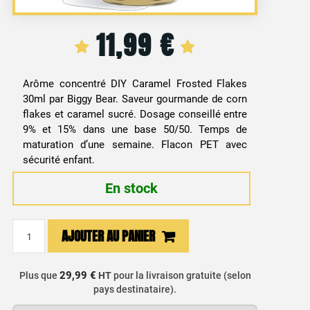
11,99
€
Arôme concentré DIY Caramel Frosted Flakes
30ml par Biggy Bear. Saveur gourmande de corn
flakes et caramel sucré. Dosage conseillé entre
9% et 15% dans une base 50/50. Temps de
maturation d’une semaine. Flacon PET avec
sécurité enfant.
En stock
quantité
AJOUTER AU PANIER
de
Arôme
Concentré
29,99 €
Plus que
HT
pour la livraison gratuite (selon
pays destinataire).
DIY
Corn