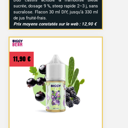
Duo cassis acidulé & framboise bleue
sucrée, dosage 9 %, steep rapide 2–3 j, sans
sucralose. Flacon 30 ml DIY, jusqu’à 330 ml
de jus fruité-frais.
Prix moyens constatés sur le web : 12,90 €
11,90
€