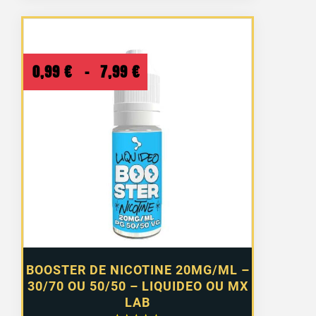
Plage
0,99
€
–
7,99
€
de
prix :
0,99 €
à
7,99 €
BOOSTER DE NICOTINE 20MG/ML –
30/70 OU 50/50 – LIQUIDEO OU MX
LAB