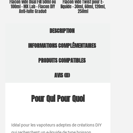
Flacon vide Dual Fill 50ml ou
Flacon vide Twist pour E-
100ml – MX Lab – Flacon DIY
liquide – 30ml, 60ml, 120ml,
Anti-fuite Gradué
250ml
DESCRIPTION
INFORMATIONS COMPLÉMENTAIRES
PRODUITS COMPATIBLES
AVIS (0)
Pour Qui Pour Quoi
Idéal pour les vapoteurs adeptes de créations DIY
qui recherchent un e-liquide de type boisson