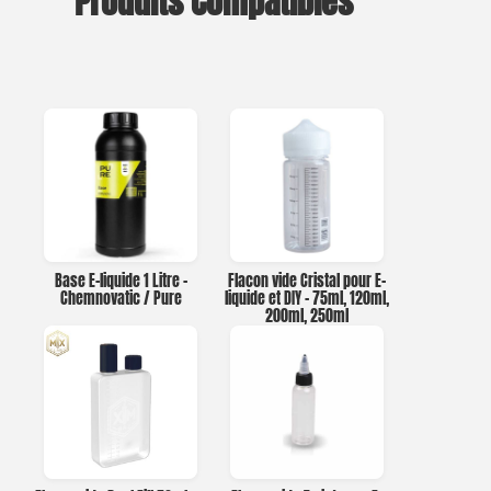
Produits Compatibles
Base E-liquide 1 Litre –
Flacon vide Cristal pour E-
Chemnovatic / Pure
liquide et DIY – 75ml, 120ml,
200ml, 250ml