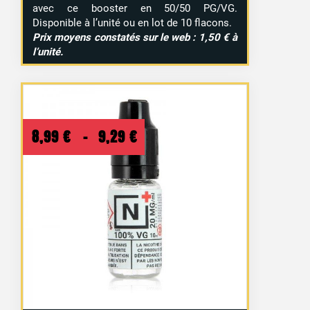
avec ce booster en 50/50 PG/VG.
Disponible à l’unité ou en lot de 10 flacons.
Prix moyens constatés sur le web : 1,50 € à
l’unité.
Plage
8,99
€
–
9,29
€
de
prix :
8,99 €
à
9,29 €