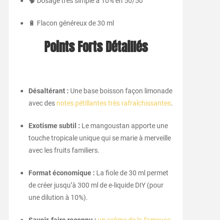
🧠 Dosage très simple à 10% en 50/50
🔋 Flacon généreux de 30 ml
Points Forts Détaillés
Désaltérant :
Une base boisson façon limonade
avec des
notes pétillantes très rafraîchissantes
.
Exotisme subtil :
Le mangoustan apporte une
touche tropicale unique qui se marie à merveille
avec les fruits familiers.
Format économique :
La fiole de 30 ml permet
de créer jusqu’à 300 ml de e-liquide DIY (pour
une dilution à 10%).