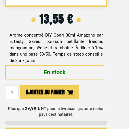
13,55
€
Arôme concentré DIY Coari 30ml Amazone par
E.Tasty. Saveur boisson pétillante fraîche,
mangoustan, pêche et framboise. À diluer à 10%
dans une base 50/50. Temps de steep conseillé
de 3 à 7 jours.
En stock
quantité
AJOUTER AU PANIER
de
Arôme
Concentré
29,99 €
Plus que
HT
pour la livraison gratuite (selon
pays destinataire).
DIY
Mangoustan,
Pêche,