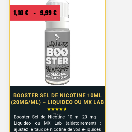
Plage
1,10
€
–
9,99
€
de
prix :
1,10 €
à
9,99 €
BOOSTER SEL DE NICOTINE 10ML
(20MG/ML) – LIQUIDEO OU MX LAB
Booster Sel de Nicotine 10 ml 20 mg –
Liquideo ou MX Lab (aléatoirement) :
ajustez le taux de nicotine de vos e-liquides