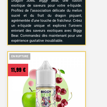
Dragon 30ML Biggy Bear
, une fusion
exotique de saveurs pour votre e-liquide.
Profitez de l’association délicate du melon
sucré et du fruit du dragon piquant,
agrémentée d’une touche de fraîcheur. Créez
un e-liquide unique et explorez l’univers
enivrant des saveurs exotiques avec Biggy
Bear. Commandez dès maintenant pour une
expérience gustative inoubliable.
EN RUPTURE
EN RUPTURE
EN RUPTURE
11,99
€