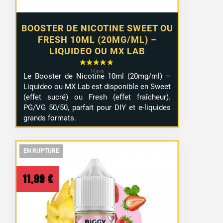
BOOSTER DE NICOTINE SWEET OU
FRESH 10ML (20MG/ML) –
LIQUIDEO OU MX LAB
Le Booster de Nicotine 10ml (20mg/ml) –
Liquideo ou MX Lab est disponible en Sweet
(effet sucré) ou Fresh (effet fraîcheur).
PG/VG 50/50, parfait pour DIY et e-liquides
grands formats.
EN RUPTURE
EN RUPTURE
EN RUPTURE
11,99
€