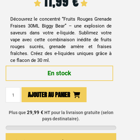
11,99
€
Découvrez le concentré “Fruits Rouges Grenade
Fraises 30ML Biggy Bear” – une explosion de
saveurs dans votre e-liquide. Sublimez votre
vape avec cette combinaison inédite de fruits
rouges sucrés, grenade amère et fraises
fraîches. Créez des e-liquides uniques grâce à
ce flacon de 30 ml.
En stock
quantité
AJOUTER AU PANIER
de
Arôme
Concentré
29,99 €
Plus que
HT
pour la livraison gratuite (selon
pays destinataire).
Fruits
Rouges
Grenade