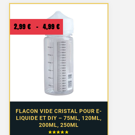
Plage
2,99
€
–
4,99
€
de
prix :
2,99 €
à
4,99 €
FLACON VIDE CRISTAL POUR E-
LIQUIDE ET DIY – 75ML, 120ML,
200ML, 250ML