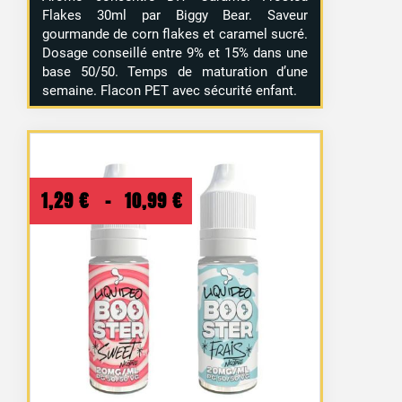
Flakes 30ml par Biggy Bear. Saveur
gourmande de corn flakes et caramel sucré.
Dosage conseillé entre 9% et 15% dans une
base 50/50. Temps de maturation d’une
semaine. Flacon PET avec sécurité enfant.
Plage
1,29
€
–
10,99
€
de
prix :
1,29 €
à
10,99 €