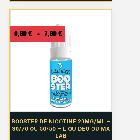
Plage
0,99
€
–
7,99
€
de
prix :
0,99 €
à
7,99 €
BOOSTER DE NICOTINE 20MG/ML –
30/70 OU 50/50 – LIQUIDEO OU MX
LAB