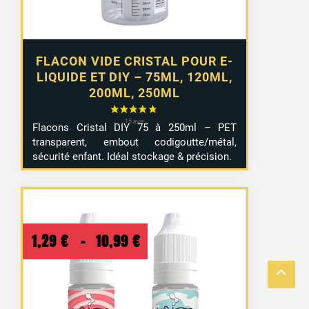
15 avis
FLACON VIDE CRISTAL POUR E-
LIQUIDE ET DIY – 75ML, 120ML,
200ML, 250ML
Flacons Cristal DIY 75 à 250ml – PET
transparent, embout codigoutte/métal,
sécurité enfant. Idéal stockage & précision.
Plage
1,29
€
–
10,99
€
de
prix :