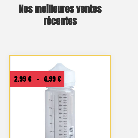
Nos meilleures ventes
récentes
Plage
2,99
€
–
4,99
€
de
prix :
2,99 €
à
4,99 €