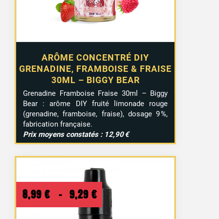
ARÔME CONCENTRÉ DIY
GRENADINE, FRAMBOISE & FRAISE
30ML – BIGGY BEAR
Grenadine Framboise Fraise 30ml – Biggy
Bear : arôme DIY fruité limonade rouge
(grenadine, framboise, fraise), dosage 9 %,
fabrication française.
Prix moyens constatés : 12,90 €
Plage
8,99
€
–
9,29
€
de