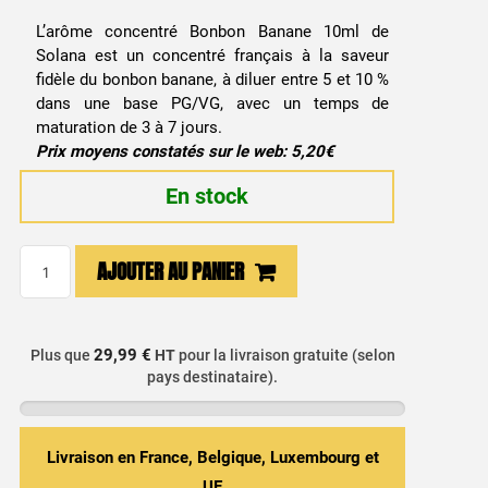
L’arôme concentré Bonbon Banane 10ml de
Solana est un concentré français à la saveur
fidèle du bonbon banane, à diluer entre 5 et 10 %
dans une base PG/VG, avec un temps de
maturation de 3 à 7 jours.
Prix moyens constatés sur le web: 5,20€
En stock
quantité
AJOUTER AU PANIER
de
Arôme
Concentré
29,99 €
Plus que
HT
pour la livraison gratuite (selon
Bonbon
pays destinataire).
Banane
10ml
-
Livraison en France, Belgique, Luxembourg et
Solana
UE