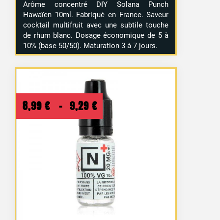
Arôme concentré DIY Solana Punch
Hawaïen 10ml. Fabriqué en France. Saveur
cocktail multifruit avec une subtile touche
de rhum blanc. Dosage économique de 5 à
10% (base 50/50). Maturation 3 à 7 jours.
Plage
8,99
€
–
9,29
€
de
prix :
8,99 €
à
9,29 €