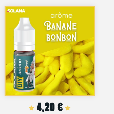
4,20
€