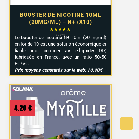
BOOSTER DE NICOTINE 10ML
(20MG/ML) – N+ (X10)
Le booster de nicotine N+ 10ml (20 mg/ml)
en lot de 10 est une solution économique et
fiable pour nicotiner vos e-liquides DIY,
fabriquée en France, avec un ratio 50/50
PG/VG.
Prix moyens constatés sur le web: 10,90€
4,20
€