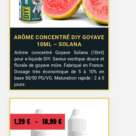
ARÔME CONCENTRÉ DIY GOYAVE
10ML – SOLANA
Arôme concentré Goyave Solana (10ml)
pour e-liquide DIY. Saveur exotique douce et
florale de goyave mûre. Fabriqué en France.
Dosage très économique de 5 à 10% en
base 50/50 PG/VG. Maturation rapide : 2 à 5
jours.
Plage
1,29
€
–
10,99
€
de