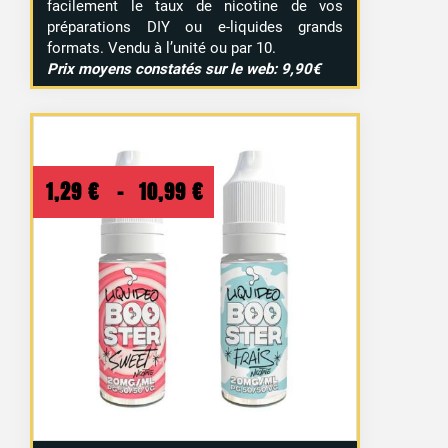
facilement le taux de nicotine de vos
préparations DIY ou e-liquides grands
formats. Vendu à l’unité ou par 10.
Prix moyens constatés sur le web: 9,90€
Plage
1,29
€
–
10,99
€
de
prix :
1,29 €
à
10,99 €