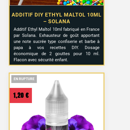
ADDITIF DIY ETHYL MALTOL 10ML
– SOLANA
Additif Ethyl Maltol 10ml fabriqué en France
par Solana. Exhausteur de goût apportant
une note sucrée type confiserie et barbe à
papa à vos recettes DIY. Dosage
économique de 2 gouttes pour 10 ml.
Flacon avec sécurité enfant.
EN RUPTURE
EN RUPTURE
EN RUPTURE
1,20
€