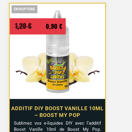
EN RUPTURE
EN RUPTURE
EN RUPTURE
Le
Le
1,20
€
0,90
€
prix
prix
initial
actuel
était :
est :
1,20 €.
0,90 €.
ADDITIF DIY BOOST VANILLE 10ML
– BOOST MY POP
Sublimez vos e-liquides DIY avec l’additif
Boost Vanille 10ml de Boost My Pop.