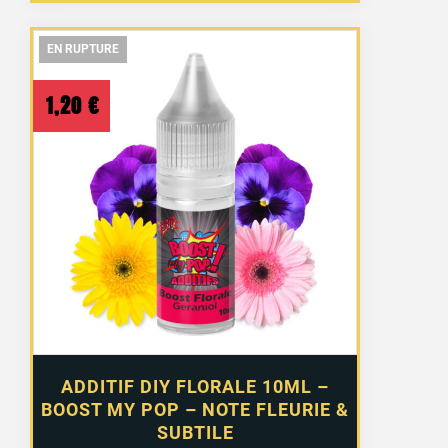
EN RUPTURE
EN RUPTURE
EN RUPTURE
1 avis
1,20
€
ADDITIF DIY FLORALE 10ML –
BOOST MY POP – NOTE FLEURIE &
SUBTILE