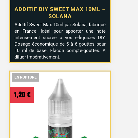
ADDITIF DIY SWEET MAX 10ML –
SOLANA
Additif Sweet Max 10ml par Solana, fabriqué
en France. Idéal pour apporter une note
intensément sucrée à vos e-liquides DIY.
Dosage économique de 5 à 6 gouttes pour
10 ml de base. Flacon compte-gouttes. À
diluer impérativement.
EN RUPTURE
EN RUPTURE
EN RUPTURE
1,20
€