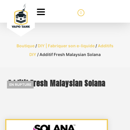
0
Boutique
/
DIY | Fabriquer son e-liquide
/
Additifs
DIY
/ Additif Fresh Malaysian Solana
Additif Fresh Malaysian Solana
EN RUPTURE