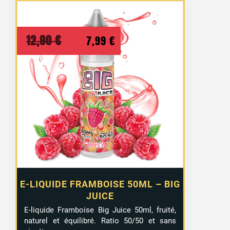
Le
Le
12,90
€
7,99
€
prix
prix
initial
actuel
était :
est :
12,90 €.
7,99 €.
E-LIQUIDE FRAMBOISE 50ML – BIG
JUICE
E-liquide Framboise Big Juice 50ml, fruité,
naturel et équilibré. Ratio 50/50 et sans