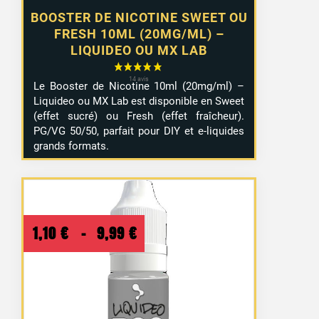
BOOSTER DE NICOTINE SWEET OU
FRESH 10ML (20MG/ML) –
LIQUIDEO OU MX LAB
Le Booster de Nicotine 10ml (20mg/ml) –
Liquideo ou MX Lab est disponible en Sweet
(effet sucré) ou Fresh (effet fraîcheur).
PG/VG 50/50, parfait pour DIY et e-liquides
grands formats.
Plage
1,10
€
–
9,99
€
de
prix :
1,10 €