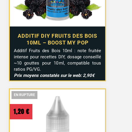
ADDITIF DIY FRUITS DES BOIS
10ML – BOOST MY POP
Additif Fruits des Bois 10ml : note fruitée
intense pour recettes DIY, dosage conseillé
~10 gouttes pour 10 ml, compatible tous
ratios PG/VG.
Prix moyens constatés sur le web: 2,90€
EN RUPTURE
EN RUPTURE
EN RUPTURE
1,20
€