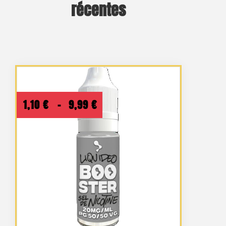
récentes
Plage
1,10
€
–
9,99
€
de
prix :
1,10 €
à
9,99 €