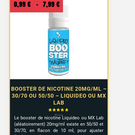
Plage
0,99
€
–
7,99
€
de
prix :
0,99 €
à
7,99 €
BOOSTER DE NICOTINE 20MG/ML –
30/70 OU 50/50 – LIQUIDEO OU MX
LAB
Le booster de nicotine Liquideo ou MX Lab
(aléatoirement) 20mg/ml existe en 50/50 et
30/70, en flacon de 10 ml, pour ajuster