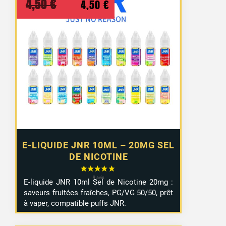
Le
Le
4,50
€
4,50
€
prix
prix
initial
actuel
était :
est :
4,50 €.
4,50 €.
E-LIQUIDE JNR 10ML – 20MG SEL
DE NICOTINE
E-
liquide
JNR
10ml
Sel
de
Nicotine
20mg :
saveurs
fruitées
fraîches,
PG/
VG
50/
50,
prêt
à
vaper,
compatible
puffs JNR
.