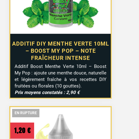
ADDITIF DIY MENTHE VERTE 10ML
– BOOST MY POP – NOTE
FRAÎCHEUR INTENSE
Additif Boost Menthe Verte 10ml – Boost
My Pop : ajoute une menthe douce, naturelle
et légèrement fraîche à vos recettes DIY
fruitées ou florales (10 gouttes).
Prix moyens constatés : 2,90 €
EN RUPTURE
EN RUPTURE
EN RUPTURE
1,20
€