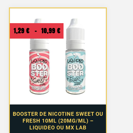
50 avis
Plage
1,29
€
–
10,99
€
de
prix :
1,29 €
à
10,99 €
BOOSTER DE NICOTINE SWEET OU
FRESH 10ML (20MG/ML) –
LIQUIDEO OU MX LAB