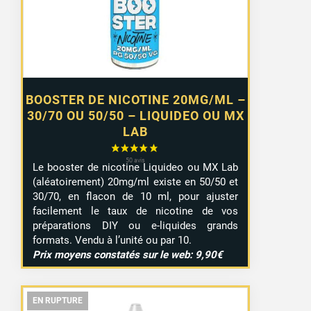
à
7,99 €
BOOSTER DE NICOTINE 20MG/ML –
30/70 OU 50/50 – LIQUIDEO OU MX
LAB
Le booster de nicotine Liquideo ou MX Lab
(aléatoirement) 20mg/ml existe en 50/50 et
30/70, en flacon de 10 ml, pour ajuster
facilement le taux de nicotine de vos
préparations DIY ou e-liquides grands
formats. Vendu à l’unité ou par 10.
Prix moyens constatés sur le web: 9,90€
EN RUPTURE
EN RUPTURE
EN RUPTURE