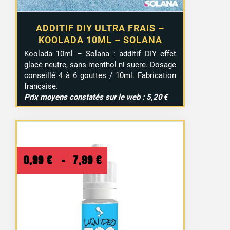
ADDITIF DIY ULTRA FRAIS –
KOOLADA 10ML – SOLANA
Koolada 10ml – Solana : additif DIY effet
glacé neutre, sans menthol ni sucre. Dosage
conseillé 4 à 6 gouttes / 10ml. Fabrication
française.
Prix moyens constatés sur le web : 5,20 €
Plage
0,99
€
–
7,99
€
de
prix :
0,99 €