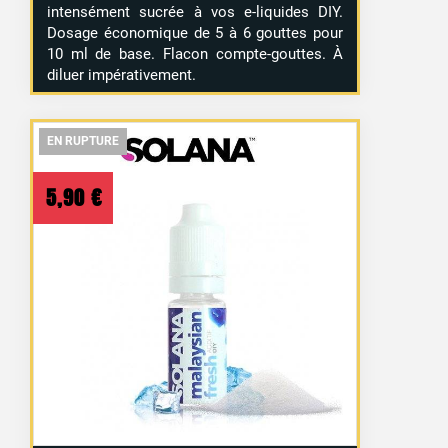
intensément sucrée à vos e-liquides DIY.
Dosage économique de 5 à 6 gouttes pour
10 ml de base. Flacon compte-gouttes. À
diluer impérativement.
EN RUPTURE
EN RUPTURE
EN RUPTURE
5,90
€