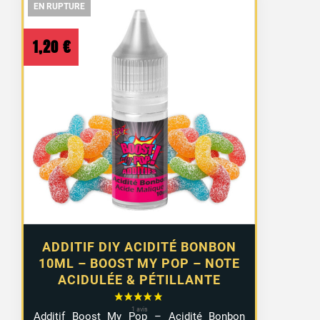
EN RUPTURE
EN RUPTURE
EN RUPTURE
1,20
€
ADDITIF DIY ACIDITÉ BONBON
10ML – BOOST MY POP – NOTE
ACIDULÉE & PÉTILLANTE
Additif Boost My Pop – Acidité Bonbon