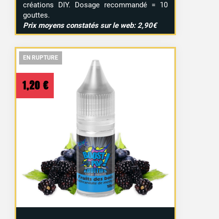
créations DIY. Dosage recommandé = 10
gouttes.
Prix moyens constatés sur le web: 2,90€
EN RUPTURE
EN RUPTURE
EN RUPTURE
1,20
€