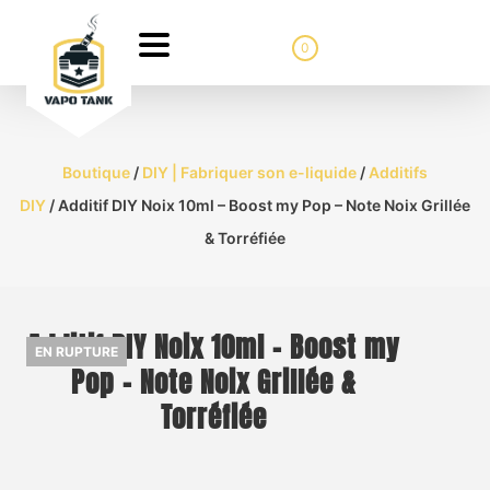
0
Boutique
/
DIY | Fabriquer son e-liquide
/
Additifs
DIY
/ Additif DIY Noix 10ml – Boost my Pop – Note Noix Grillée
& Torréfiée
Additif DIY Noix 10ml – Boost my
EN RUPTURE
Pop – Note Noix Grillée &
Torréfiée