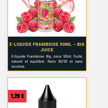
était :
est :
12,90 €.
7,99 €.
E-LIQUIDE FRAMBOISE 50ML – BIG
JUICE
E-liquide Framboise Big Juice 50ml, fruité,
naturel et équilibré. Ratio 50/50 et sans
nicotine.
1,29
€