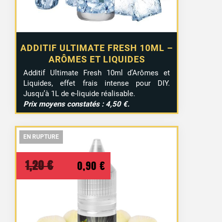
ADDITIF ULTIMATE FRESH 10ML –
ARÔMES ET LIQUIDES
Additif Ultimate Fresh 10ml d’Arômes et
Liquides, effet frais intense pour DIY.
Jusqu’à 1L de e-liquide réalisable.
Prix moyens constatés : 4,50 €.
EN RUPTURE
EN RUPTURE
EN RUPTURE
Le
Le
1,20
€
0,90
€
prix
prix
initial
actuel
était :
est :