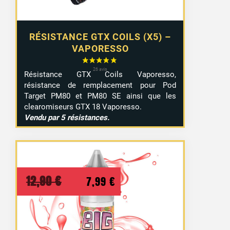
RÉSISTANCE GTX COILS (X5) –
VAPORESSO
Résistance GTX Coils Vaporesso,
résistance de remplacement pour Pod
Target PM80 et PM80 SE ainsi que les
clearomiseurs GTX 18 Vaporesso.
Vendu par 5 résistances.
Le
Le
12,90
€
7,99
€
prix
prix
initial
actuel