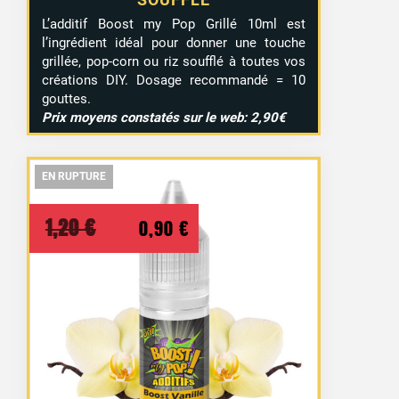
L’additif Boost my Pop Grillé 10ml est
l’ingrédient idéal pour donner une touche
grillée, pop-corn ou riz soufflé à toutes vos
créations DIY. Dosage recommandé = 10
gouttes.
Prix moyens constatés sur le web: 2,90€
EN RUPTURE
EN RUPTURE
EN RUPTURE
Le
Le
1,20
€
0,90
€
prix
prix
initial
actuel
était :
est :
1,20 €.
0,90 €.