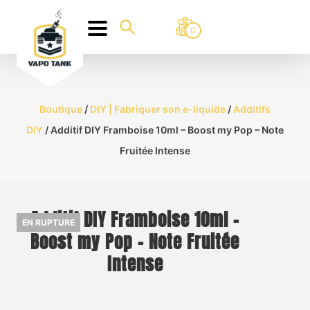
0
Boutique
/
DIY | Fabriquer son e-liquide
/
Additifs
DIY
/ Additif DIY Framboise 10ml – Boost my Pop – Note
Fruitée Intense
Additif DIY Framboise 10ml –
EN RUPTURE
Boost my Pop – Note Fruitée
Intense