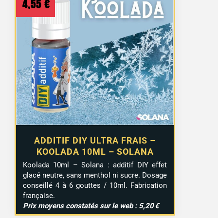
4,55
€
ADDITIF DIY ULTRA FRAIS –
KOOLADA 10ML – SOLANA
Koolada 10ml – Solana : additif DIY effet
glacé neutre, sans menthol ni sucre. Dosage
conseillé 4 à 6 gouttes / 10ml. Fabrication
française.
Prix moyens constatés sur le web : 5,20 €