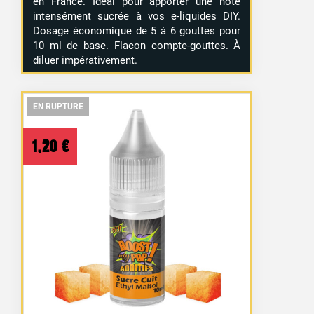
en France. Idéal pour apporter une note
intensément sucrée à vos e-liquides DIY.
Dosage économique de 5 à 6 gouttes pour
10 ml de base. Flacon compte-gouttes. À
diluer impérativement.
EN RUPTURE
EN RUPTURE
EN RUPTURE
1,20
€