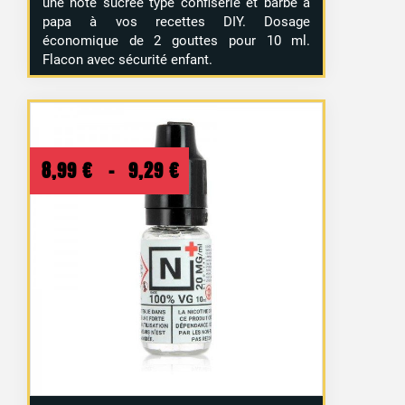
une note sucrée type confiserie et barbe à
papa à vos recettes DIY. Dosage
économique de 2 gouttes pour 10 ml.
Flacon avec sécurité enfant.
Plage
8,99
€
–
9,29
€
de
prix :
8,99 €
à
9,29 €