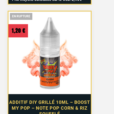
EN RUPTURE
EN RUPTURE
EN RUPTURE
1,20
€
ADDITIF DIY GRILLÉ 10ML – BOOST
MY POP – NOTE POP CORN & RIZ
SOUFFLÉ