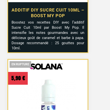
ADDITIF DIY SUCRE CUIT 10ML –
BOOST MY POP
Boostez vos recettes DIY avec l’additif
Sucre Cuit 10ml par Boost My Pop. Il
intensifie les notes gourmandes avec un
délicieux goût de caramel et barbe à papa.
Dosage recommandé : 25 gouttes pour
10ml.
EN RUPTURE
EN RUPTURE
EN RUPTURE
5,90
€