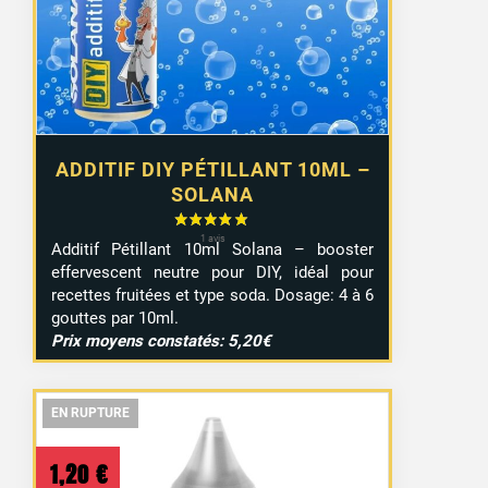
ADDITIF DIY PÉTILLANT 10ML –
SOLANA
Additif Pétillant 10ml Solana – booster
effervescent neutre pour DIY, idéal pour
recettes fruitées et type soda. Dosage: 4 à 6
gouttes par 10ml.
Prix moyens constatés: 5,20€
EN RUPTURE
EN RUPTURE
EN RUPTURE
1,20
€