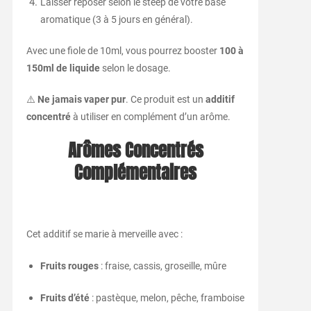
Laisser reposer selon le steep de votre base
aromatique (3 à 5 jours en général).
Avec une fiole de 10ml, vous pourrez booster
100 à
150ml de liquide
selon le dosage.
⚠️
Ne jamais vaper pur
. Ce produit est un
additif
concentré
à utiliser en complément d’un arôme.
Arômes Concentrés
Complémentaires
Cet additif se marie à merveille avec :
Fruits rouges
: fraise, cassis, groseille, mûre
Fruits d’été
: pastèque, melon, pêche, framboise