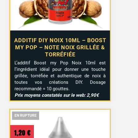
ADDITIF DIY NOIX 10ML – BOOST
MY POP – NOTE NOIX GRILLÉE &
TORRÉFIÉE
L’additif Boost my Pop Noix 10ml est
l’ingrédient idéal pour donner une touche
grillée, torréfiée et authentique de noix à
toutes vos créations DIY. Dosage
recommandé = 10 gouttes.
Prix moyens constatés sur le web: 2,90€
EN RUPTURE
EN RUPTURE
EN RUPTURE
1,20
€