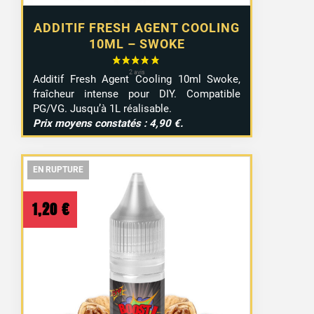
ADDITIF FRESH AGENT COOLING
10ML – SWOKE
Additif Fresh Agent Cooling 10ml Swoke,
fraîcheur intense pour DIY. Compatible
PG/VG. Jusqu’à 1L réalisable.
Prix moyens constatés : 4,90 €.
EN RUPTURE
EN RUPTURE
EN RUPTURE
1,20
€