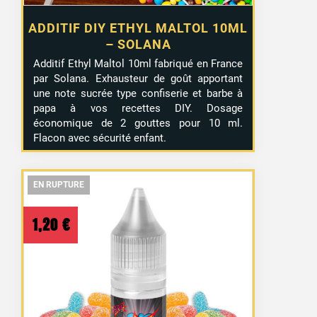
ADDITIF DIY ETHYL MALTOL 10ML
– SOLANA
Additif Ethyl Maltol 10ml fabriqué en France
par Solana. Exhausteur de goût apportant
une note sucrée type confiserie et barbe à
papa à vos recettes DIY. Dosage
économique de 2 gouttes pour 10 ml.
Flacon avec sécurité enfant.
EN RUPTURE
EN RUPTURE
EN RUPTURE
1,20
€