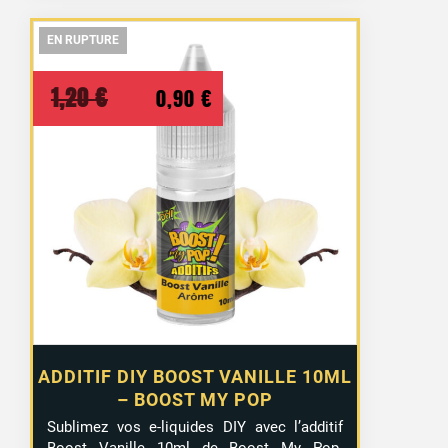
EN RUPTURE
EN RUPTURE
EN RUPTURE
Le
Le
1,20
€
0,90
€
prix
prix
initial
actuel
était :
est :
1,20 €.
0,90 €.
ADDITIF DIY BOOST VANILLE 10ML
– BOOST MY POP
Sublimez vos e-liquides DIY avec l’additif