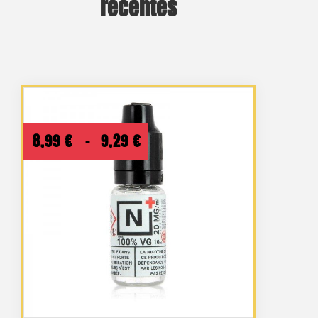
récentes
Plage
8,99
€
–
9,29
€
de
prix :
8,99 €
à
9,29 €