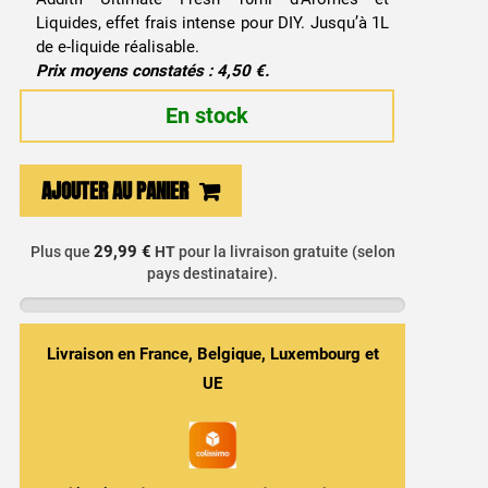
Liquides, effet frais intense pour DIY. Jusqu’à 1L
de e-liquide réalisable.
Prix moyens constatés : 4,50 €.
En stock
quantité
AJOUTER AU PANIER
de
Additif
Ultimate
29,99 €
Plus que
HT
pour la livraison gratuite (selon
pays destinataire).
Fresh
10ml
-
Arômes
Livraison en France, Belgique, Luxembourg et
et
UE
Liquides