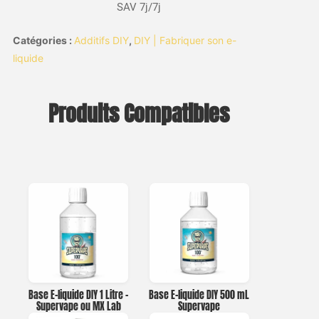
SAV 7j/7j
Catégories :
Additifs DIY
,
DIY | Fabriquer son e-
liquide
Produits Compatibles
Base E-liquide DIY 1 Litre –
Base E-liquide DIY 500 mL
Supervape ou MX Lab
Supervape