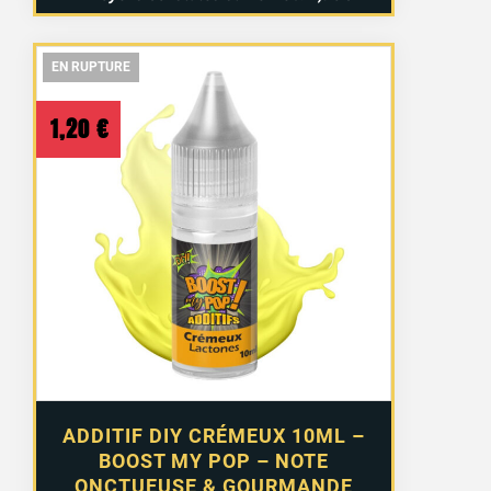
EN RUPTURE
EN RUPTURE
EN RUPTURE
1,20
€
ADDITIF DIY CRÉMEUX 10ML –
BOOST MY POP – NOTE
ONCTUEUSE & GOURMANDE