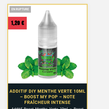
EN RUPTURE
EN RUPTURE
EN RUPTURE
1,20
€
ADDITIF DIY MENTHE VERTE 10ML
– BOOST MY POP – NOTE
FRAÎCHEUR INTENSE