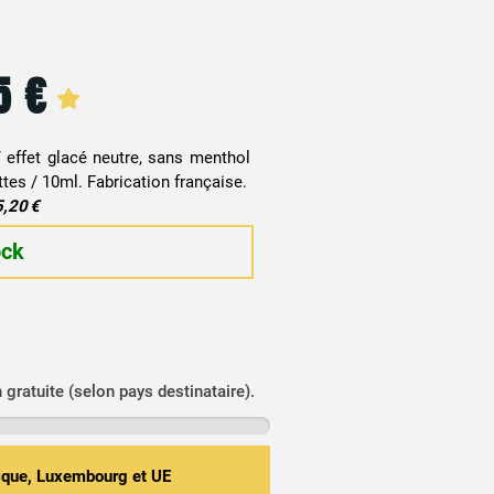
55
€
 effet glacé neutre, sans menthol
tes / 10ml. Fabrication française.
5,20 €
ock
n gratuite (selon pays destinataire).
gique, Luxembourg et UE