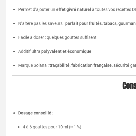
Permet d’ajouter un
effet givré naturel
à toutes vos recettes D
N’altère pas les saveurs :
parfait pour fruités, tabacs, gourma
Facile à doser : quelques gouttes suffisent
Additif ultra
polyvalent et économique
Marque Solana :
traçabilité, fabrication française, sécurité
gar
Cons
Dosage conseillé
:
4 à 6 gouttes pour 10 ml (≈ 1 %)