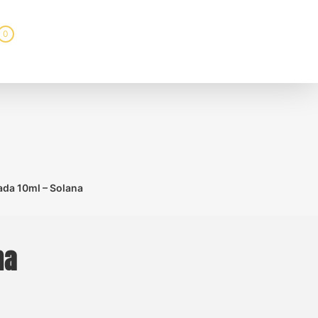
0
lada 10ml – Solana
na