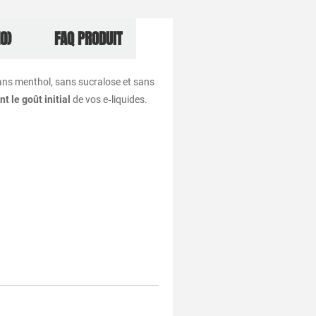
(0)
FAQ PRODUIT
sans menthol, sans sucralose et sans
t le goût initial
de vos e‑liquides.