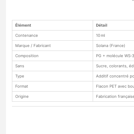
Élément
Détail
Contenance
10 ml
Marque / Fabricant
Solana (France)
Composition
PG + molécule WS‑3
Sans
Sucre, colorants, éd
Type
Additif concentré p
Format
Flacon PET avec bou
Origine
Fabrication français