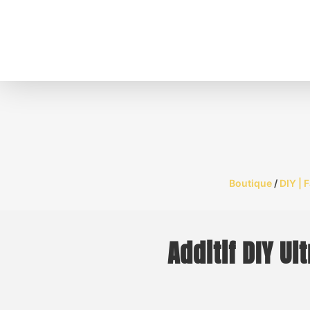
Boutique
/
DIY | 
Additif DIY Ul