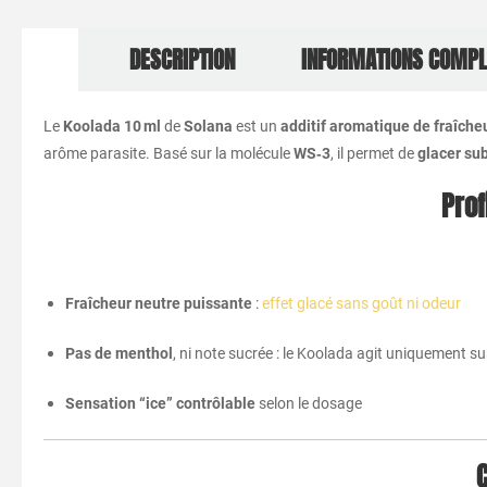
DESCRIPTION
INFORMATIONS COMP
Le
Koolada 10 ml
de
Solana
est un
additif aromatique de fraîche
arôme parasite. Basé sur la molécule
WS‑3
, il permet de
glacer su
Prof
Fraîcheur neutre puissante
:
effet glacé sans goût ni odeur
Pas de menthol
, ni note sucrée : le Koolada agit uniquement s
Sensation “ice” contrôlable
selon le dosage