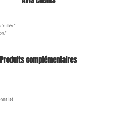
Avis clients
fruités.”
on.”
Produits complémentaires
onnalisé