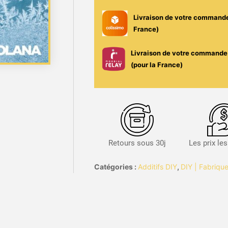
10ml
Livraison de votre command
-
France)
Solana
Livraison de votre commande 
(pour la France)
Retours sous 30j
Les prix le
Catégories :
Additifs DIY
,
DIY | Fabrique