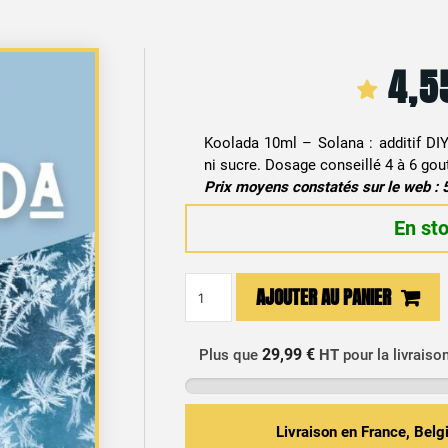
4,
Koolada 10ml – Solana : additif DIY
ni sucre. Dosage conseillé 4 à 6 gout
Prix moyens constatés sur le web : 
En st
quantité
AJOUTER AU PANIER
de
Additif
DIY
29,99 €
Plus que
HT
pour la livraiso
Ultra
Frais
-
Livraison en France, Bel
Koolada