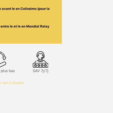
e avant le
en Colissimo (pour la
entre le
et le
en Mondial Relay
s plus bas
SAV 7j/7j
r son e-liquide