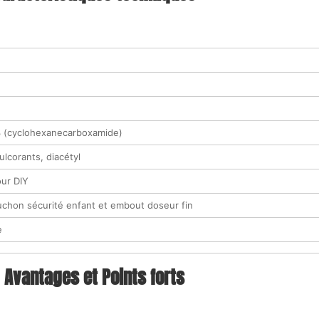
 (cyclohexanecarboxamide)
ulcorants, diacétyl
our DIY
chon sécurité enfant et embout doseur fin
e
Avantages et Points forts