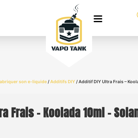
Fabriquer son e-liquide
/
Additifs DIY
/ Additif DIY Ultra Frais – Koo
tra Frais – Koolada 10ml – Sola