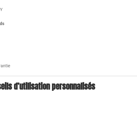
IY
nds
antie
eils d’utilisation personnalisés