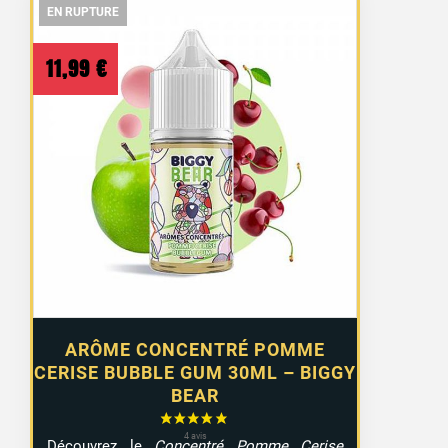
EN RUPTURE
EN RUPTURE
EN RUPTURE
11,99
€
ARÔME CONCENTRÉ POMME
CERISE BUBBLE GUM 30ML – BIGGY
BEAR
Découvrez le
Concentré Pomme Cerise