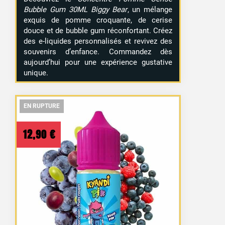
Bubble Gum 30ML Biggy Bear
, un mélange
exquis de pomme croquante, de cerise
douce et de bubble gum réconfortant. Créez
des e-liquides personnalisés et revivez des
souvenirs d’enfance. Commandez dès
aujourd’hui pour une expérience gustative
unique.
EN RUPTURE
EN RUPTURE
EN RUPTURE
12,90
€