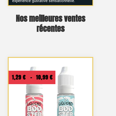
expérience gustative sensationnelle.
Nos meilleures ventes
récentes
4 avis
Plage
1,29
€
–
10,99
€
de
prix :
1,29 €
à