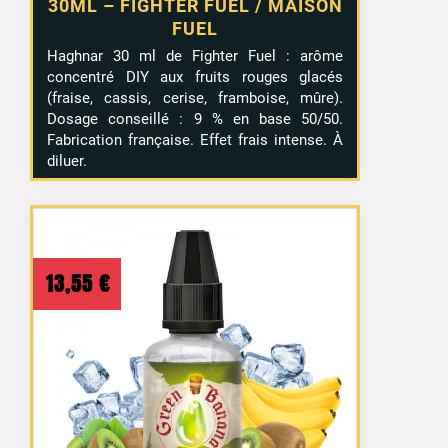
30ML – FIGHTER FUEL / MAISON
FUEL
Haghnar 30 ml de Fighter Fuel : arôme
concentré DIY aux fruits rouges glacés
(fraise, cassis, cerise, framboise, mûre).
Dosage conseillé : 9 % en base 50/50.
Fabrication française. Effet frais intense. À
diluer.
13,55
€