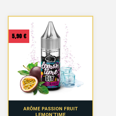
5,90
€
ARÔME PASSION FRUIT
LEMON’TIME