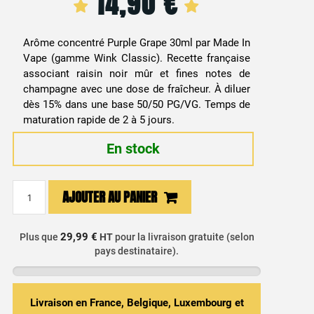
14,90
€
Arôme concentré Purple Grape 30ml par Made In
Vape (gamme Wink Classic). Recette française
associant raisin noir mûr et fines notes de
champagne avec une dose de fraîcheur. À diluer
dès 15% dans une base 50/50 PG/VG. Temps de
maturation rapide de 2 à 5 jours.
En stock
quantité
AJOUTER AU PANIER
de
Arôme
Concentré
29,99 €
Plus que
HT
pour la livraison gratuite (selon
pays destinataire).
DIY
Raisin
Glacé
&
Livraison en France, Belgique, Luxembourg et