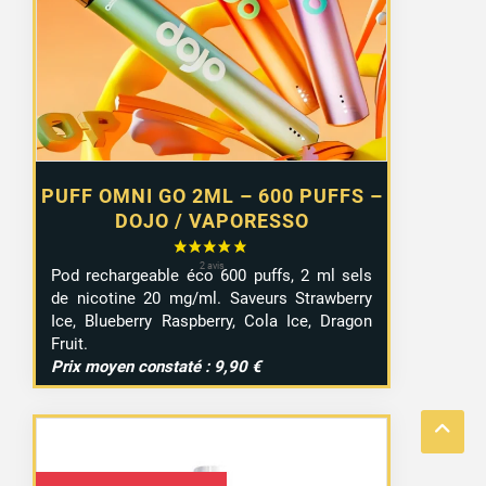
était :
est :
6,55 €.
4,99 €.
PUFF OMNI GO 2ML – 600 PUFFS –
DOJO / VAPORESSO
Pod rechargeable éco 600 puffs, 2 ml sels
de nicotine 20 mg/ml. Saveurs Strawberry
Ice, Blueberry Raspberry, Cola Ice, Dragon
Fruit.
1 avis
Prix moyen constaté : 9,90 €