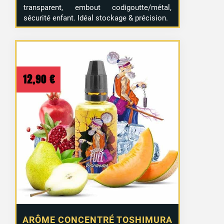
transparent, embout codigoutte/métal,
sécurité enfant. Idéal stockage & précision.
12,90
€
3 avis
ARÔME CONCENTRÉ TOSHIMURA