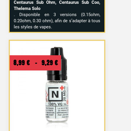
Centaurus Sub Ohm, Centaurus Sub Coo,
Thelema Solo
. Disponible en 3 versions (0.15ohm,
0.20ohm, 0.30 ohm), afin de s’adapter à tous
les styles de vapes.
Plage
8,99
€
–
9,29
€
de
prix :
8,99 €
à
9,29 €