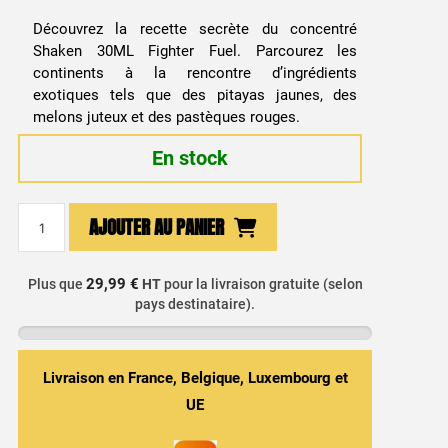
Découvrez la recette secrète du concentré
Shaken 30ML Fighter Fuel. Parcourez les
continents à la rencontre d’ingrédients
exotiques tels que des pitayas jaunes, des
melons juteux et des pastèques rouges.
En stock
quantité
AJOUTER AU PANIER
de
Arôme
Concentré
29,99 €
Plus que
HT
pour la livraison gratuite (selon
pays destinataire).
Shaken
30ml
-
Fighter
Livraison en France, Belgique, Luxembourg et
Fuel
UE
/
Maison