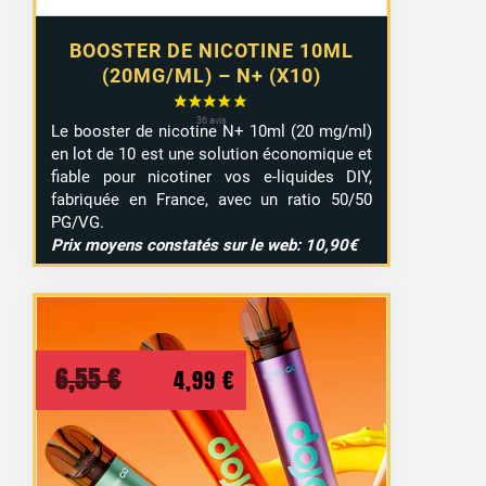
BOOSTER DE NICOTINE 10ML
(20MG/ML) – N+ (X10)
Le booster de nicotine N+ 10ml (20 mg/ml)
en lot de 10 est une solution économique et
fiable pour nicotiner vos e-liquides DIY,
fabriquée en France, avec un ratio 50/50
PG/VG.
Prix moyens constatés sur le web: 10,90€
Le
Le
6,55
€
4,99
€
prix
prix
initial
actuel