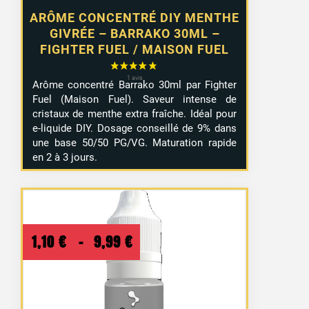
ARÔME CONCENTRÉ DIY MENTHE
GIVRÉE – BARRAKO 30ML –
FIGHTER FUEL / MAISON FUEL
Arôme concentré Barrako 30ml par Fighter
Fuel (Maison Fuel). Saveur intense de
cristaux de menthe extra fraîche. Idéal pour
e-liquide DIY. Dosage conseillé de 9% dans
une base 50/50 PG/VG. Maturation rapide
en 2 à 3 jours.
Plage
1,10
€
–
9,99
€
de
prix :