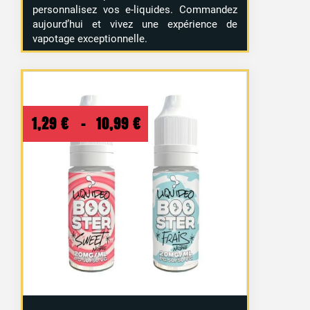
personnalisez vos e-liquides. Commandez
aujourd’hui et vivez une expérience de
vapotage exceptionnelle.
Plage
1,29
€
–
10,99
€
de
prix :
1,29 €
à
10,99 €