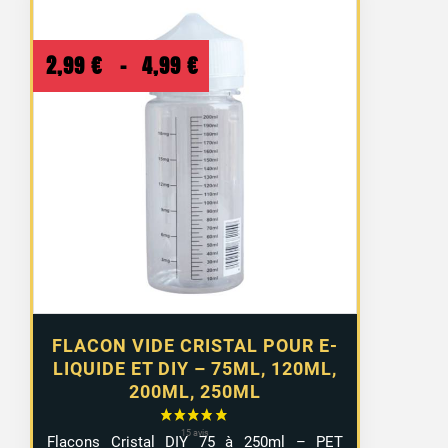
Plage
2,99
€
–
4,99
€
de
prix :
2,99 €
à
4,99 €
FLACON VIDE CRISTAL POUR E-
LIQUIDE ET DIY – 75ML, 120ML,
200ML, 250ML
Flacons Cristal DIY 75 à 250ml – PET