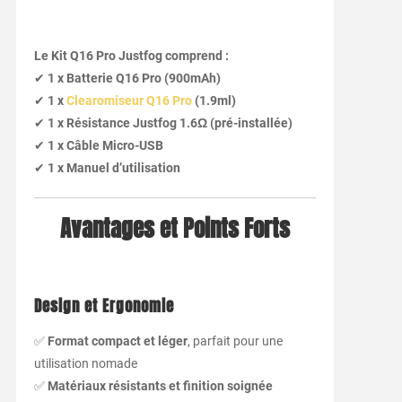
Le Kit Q16 Pro Justfog comprend :
✔
1 x Batterie Q16 Pro (900mAh)
✔
1 x
Clearomiseur Q16 Pro
(1.9ml)
✔
1 x Résistance Justfog 1.6Ω (pré-installée)
✔
1 x Câble Micro-USB
✔
1 x Manuel d’utilisation
Avantages et Points Forts
Design et Ergonomie
✅
Format compact et léger
, parfait pour une
utilisation nomade
✅
Matériaux résistants et finition soignée