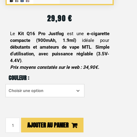
29,90
€
Le
Kit Q16 Pro Justfog
est une
e-cigarette
compacte (900mAh, 1.9ml)
idéale pour
débutants et amateurs de vape MTL
.
Simple
d’utilisation, avec puissance réglable (3.5V-
4.4V)
.
Prix moyens constatés sur le web : 34,90€.
COULEUR :
quantité
AJOUTER AU PANIER
de
Kit