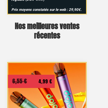
.
Prix moyens constatés sur le web : 29,90€.
Nos meilleures ventes
récentes
Le
Le
6,55
€
4,99
€
prix
prix
initial
actuel
était :
est :