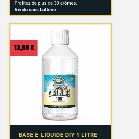
Profitez de plus de 30 arômes.
Vendu sans batterie
13,99
€
BASE E-LIQUIDE DIY 1 LITRE –