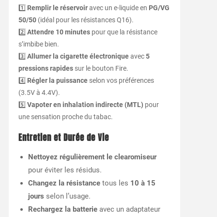
1️⃣
Remplir le réservoir
avec un e-liquide en
PG/VG
50/50
(idéal pour les résistances Q16).
2️⃣
Attendre 10 minutes
pour que la résistance
s’imbibe bien.
3️⃣
Allumer la cigarette électronique
avec
5
pressions rapides
sur le bouton Fire.
4️⃣
Régler la puissance
selon vos préférences
(3.5V à 4.4V).
5️⃣
Vapoter en inhalation indirecte (MTL)
pour
une sensation proche du tabac.
Entretien et Durée de Vie
Nettoyez régulièrement le clearomiseur
pour éviter les résidus.
Changez la résistance
tous les
10 à 15
jours
selon l’usage.
Rechargez la batterie
avec un adaptateur