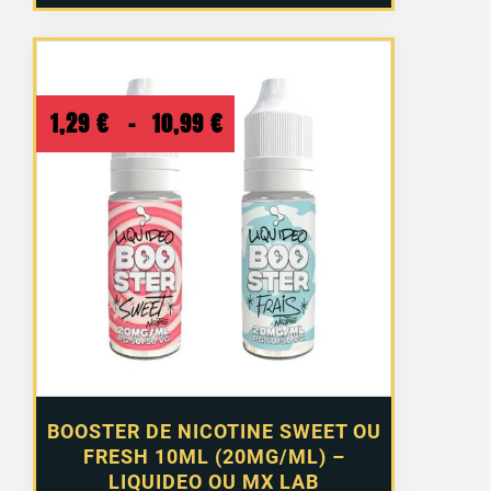
Plage
1,29
€
–
10,99
€
de
prix :
1,29 €
à
10,99 €
BOOSTER DE NICOTINE SWEET OU
FRESH 10ML (20MG/ML) –
LIQUIDEO OU MX LAB