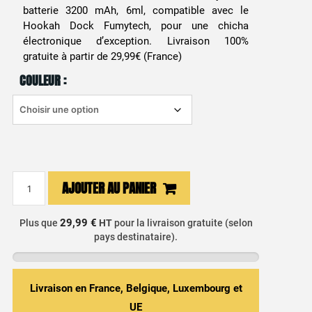
batterie 3200 mAh, 6ml, compatible avec le
Hookah Dock Fumytech, pour une chicha
électronique d’exception. Livraison 100%
gratuite à partir de 29,99€ (France)
COULEUR :
quantité
AJOUTER AU PANIER
de
E-
29,99 €
Plus que
HT
pour la livraison gratuite (selon
Chicha
pays destinataire).
Portable
Hookah
Air
Livraison en France, Belgique, Luxembourg et
3200mAh
-
UE