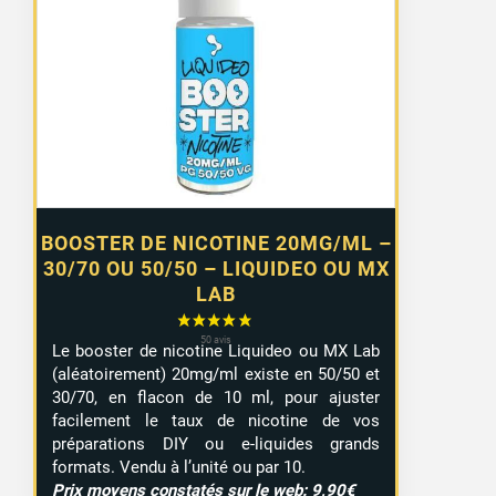
prix :
0,99 €
à
7,99 €
BOOSTER DE NICOTINE 20MG/ML –
30/70 OU 50/50 – LIQUIDEO OU MX
LAB
Le booster de nicotine Liquideo ou MX Lab
(aléatoirement) 20mg/ml existe en 50/50 et
30/70, en flacon de 10 ml, pour ajuster
facilement le taux de nicotine de vos
préparations DIY ou e-liquides grands
formats. Vendu à l’unité ou par 10.
Prix moyens constatés sur le web: 9,90€