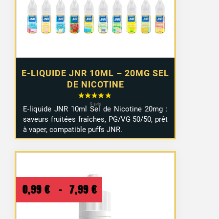
4,50 €.
4,50 €.
E-LIQUIDE JNR 10ML – 20MG SEL
DE NICOTINE
E-
liquide
JNR
10ml
Sel
de
Nicotine
20mg :
saveurs
fruitées
fraîches,
PG/
VG
50/
50,
prêt
à
vaper,
compatible
puffs JNR
.
Plage
0,99
€
–
7,99
€
de