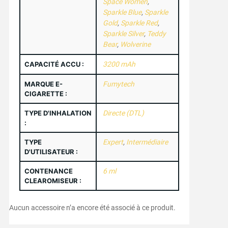
Space Women
,
Sparkle Blue
,
Sparkle
Gold
,
Sparkle Red
,
Sparkle Silver
,
Teddy
Bear
,
Wolverine
CAPACITÉ ACCU :
3200 mAh
MARQUE E-
Fumytech
CIGARETTE :
TYPE D'INHALATION
Directe (DTL)
:
TYPE
Expert
,
Intermédiaire
D'UTILISATEUR :
CONTENANCE
6 ml
CLEAROMISEUR :
Aucun accessoire n’a encore été associé à ce produit.