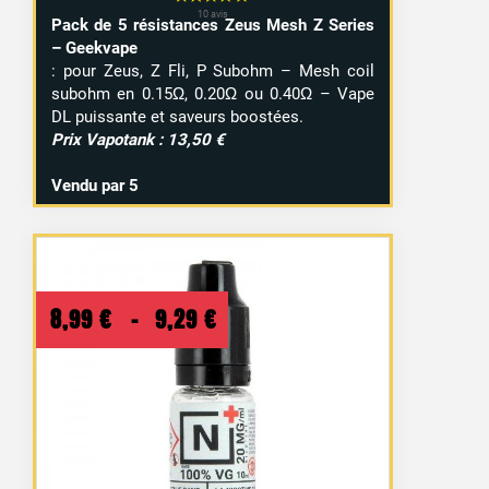
Pack de 5 résistances Zeus Mesh Z Series
– Geekvape
: pour Zeus, Z Fli, P Subohm – Mesh coil
subohm en 0.15Ω, 0.20Ω ou 0.40Ω – Vape
DL puissante et saveurs boostées.
Prix Vapotank : 13,50 €
Vendu par 5
Plage
8,99
€
–
9,29
€
de
prix :
8,99 €
à