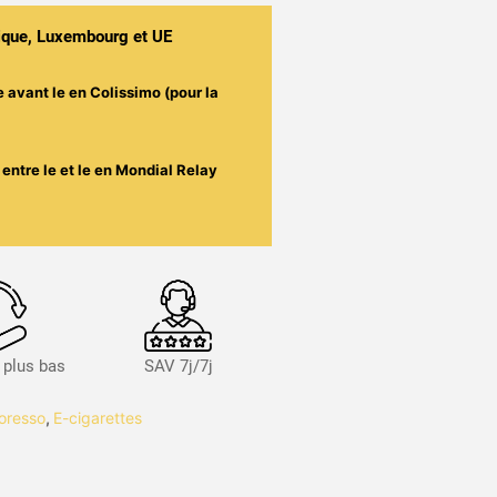
gique, Luxembourg et UE
e avant le
en Colissimo (pour la
entre le
et le
en Mondial Relay
s plus bas
SAV 7j/7j
poresso
,
E-cigarettes