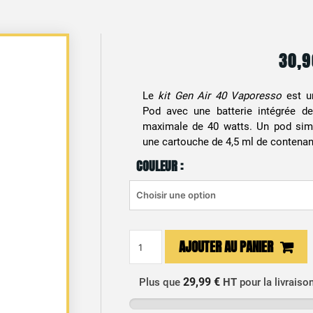
30,
Le
kit Gen Air 40 Vaporesso
est un
Pod avec une batterie intégrée 
maximale de 40 watts. Un pod simp
une cartouche de 4,5 ml de contenan
COULEUR :
quantité
AJOUTER AU PANIER
de
Kit
29,99 €
Plus que
HT
pour la livraiso
Gen
Air