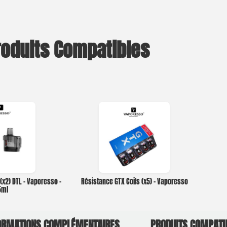
roduits Compatibles
(x2) DTL – Vaporesso –
Résistance GTX Coils (x5) – Vaporesso
5ml
ORMATIONS COMPLÉMENTAIRES
PRODUITS COMPATI