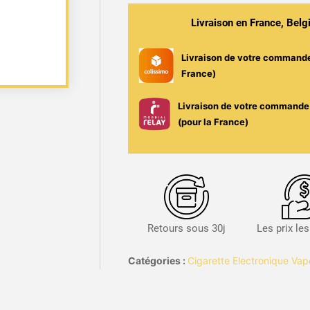
40
Vaporesso
Livraison en France, Bel
-
1800mAh
Livraison de votre command
/
France)
4,5ml
/
Livraison de votre commande 
40W
(pour la France)
Retours sous 30j
Les prix le
Catégories :
Cigarette Electronique Va