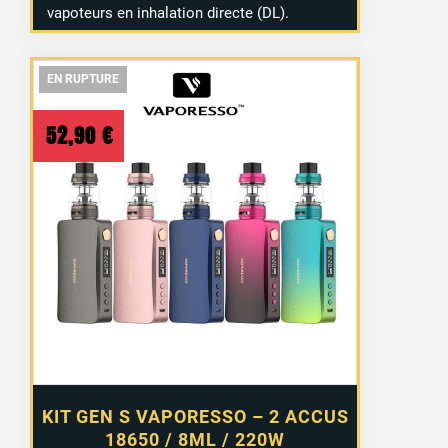
vapoteurs en inhalation directe (DL).
EN RUPTURE
EN RUPTURE
EN RUPTURE
52,90
€
KIT GEN S VAPORESSO – 2 ACCUS
18650 / 8ML / 220W