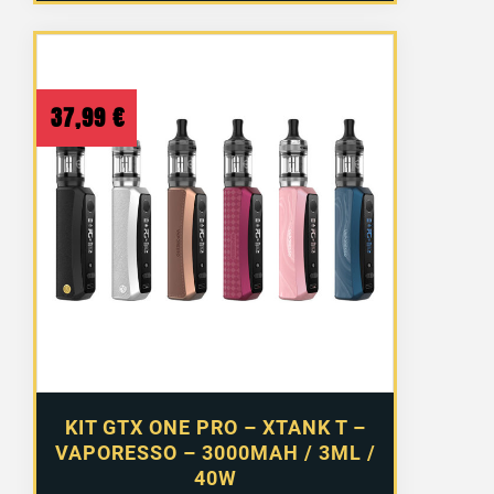
37,99
€
KIT GTX ONE PRO – XTANK T –
VAPORESSO – 3000MAH / 3ML /
40W