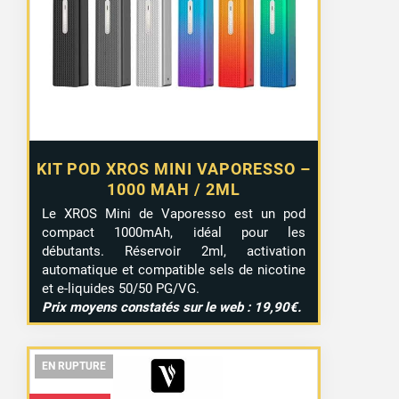
KIT POD XROS MINI VAPORESSO –
1000 MAH / 2ML
Le XROS Mini de Vaporesso est un pod
compact 1000mAh, idéal pour les
débutants. Réservoir 2ml, activation
automatique et compatible sels de nicotine
et e-liquides 50/50 PG/VG.
Prix moyens constatés sur le web : 19,90€.
EN RUPTURE
EN RUPTURE
EN RUPTURE