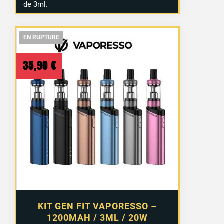
de 3ml.
EN RUPTURE
EN RUPTURE
EN RUPTURE
35,90
€
KIT GEN FIT VAPORESSO –
1200MAH / 3ML / 20W