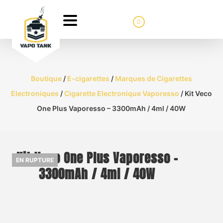
0
Boutique
/
E-cigarettes
/
Marques de Cigarettes
Electroniques
/
Cigarette Electronique Vaporesso
/ Kit Veco
One Plus Vaporesso – 3300mAh / 4ml / 40W
Kit Veco One Plus Vaporesso –
EN RUPTURE
3300mAh / 4ml / 40W