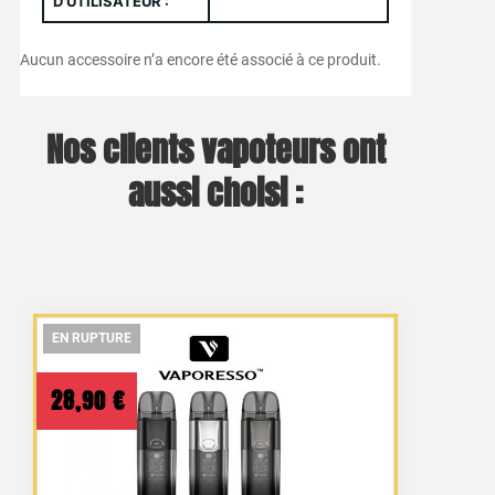
D'UTILISATEUR :
Aucun accessoire n’a encore été associé à ce produit.
Nos clients vapoteurs ont
aussi choisi :
EN RUPTURE
EN RUPTURE
EN RUPTURE
28,90
€