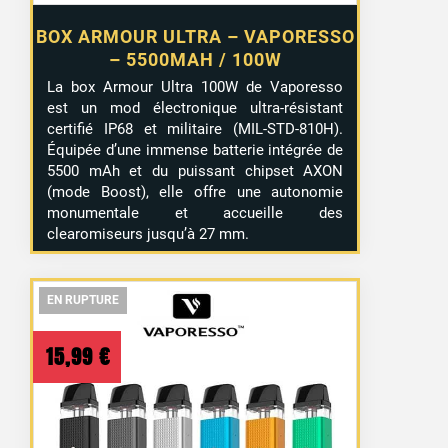
BOX ARMOUR ULTRA – VAPORESSO
– 5500MAH / 100W
La box Armour Ultra 100W de Vaporesso
est un mod électronique ultra-résistant
certifié IP68 et militaire (MIL-STD-810H).
Équipée d’une immense batterie intégrée de
5500 mAh et du puissant chipset AXON
(mode Boost), elle offre une autonomie
monumentale et accueille des
clearomiseurs jusqu’à 27 mm.
EN RUPTURE
EN RUPTURE
EN RUPTURE
15,99
€