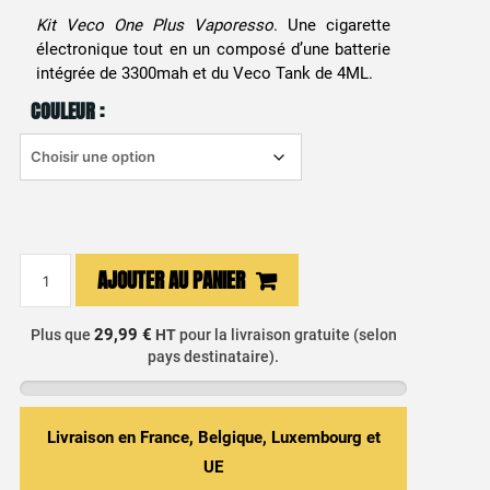
Kit Veco One Plus Vaporesso
. Une cigarette
électronique tout en un composé d’une batterie
intégrée de 3300mah et du Veco Tank de 4ML.
COULEUR :
quantité
AJOUTER AU PANIER
de
Kit
29,99 €
Plus que
HT
pour la livraison gratuite (selon
Veco
pays destinataire).
One
Plus
Vaporesso
Livraison en France, Belgique, Luxembourg et
-
3300mAh
UE