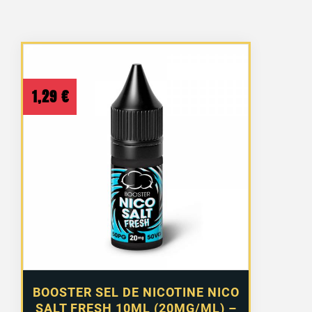
1,29
€
BOOSTER SEL DE NICOTINE NICO
SALT FRESH 10ML (20MG/ML) –