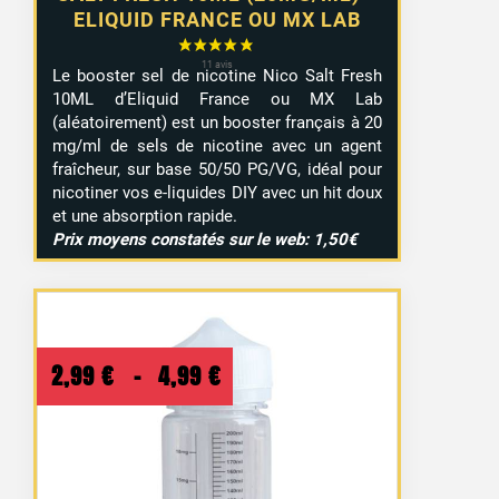
ELIQUID FRANCE OU MX LAB
Le booster sel de nicotine Nico Salt Fresh
10ML d’Eliquid France ou MX Lab
(aléatoirement) est un booster français à 20
mg/ml de sels de nicotine avec un agent
fraîcheur, sur base 50/50 PG/VG, idéal pour
nicotiner vos e-liquides DIY avec un hit doux
et une absorption rapide.
Prix moyens constatés sur le web: 1,50€
Plage
2,99
€
–
4,99
€
de
prix :
2,99 €