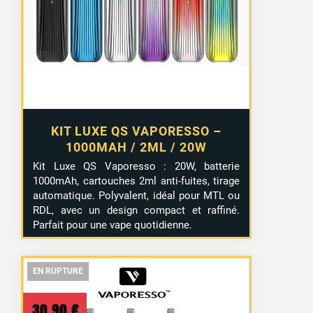
KIT LUXE QS VAPORESSO –
1000MAH / 2ML / 20W
Kit Luxe QS Vaporesso : 20W, batterie
1000mAh, cartouches 2ml anti-fuites, tirage
automatique. Polyvalent, idéal pour MTL ou
RDL, avec un design compact et raffiné.
Parfait pour une vape quotidienne.
EN RUPTURE
EN RUPTURE
EN RUPTURE
30,90
€