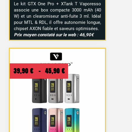
Le kit GTX One Pro + XTank T Vaporesso
associe une box compacte 3000 mAh (40
W) et un clearomiseur anti-fuite 3 ml. Idéal
pour MTL & RDL, il offre autonomie longue,
chipset AXON fiable et saveurs optimisées.
Prix moyen constaté sur le web : 46,90€
Plage
39,90
€
–
45,90
€
de
prix :
39,90 €
à
45,90 €