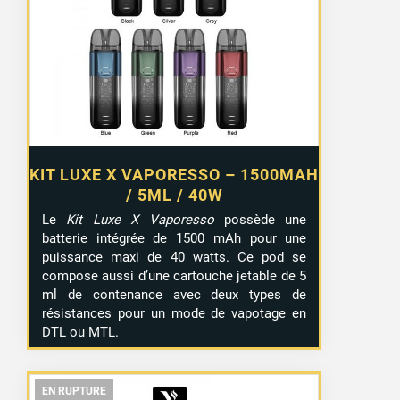
KIT LUXE X VAPORESSO – 1500MAH
/ 5ML / 40W
Le
Kit Luxe X Vaporesso
possède une
batterie intégrée de 1500 mAh pour une
puissance maxi de 40 watts. Ce pod se
compose aussi d’une cartouche jetable de 5
ml de contenance avec deux types de
résistances pour un mode de vapotage en
DTL ou MTL.
EN RUPTURE
EN RUPTURE
EN RUPTURE