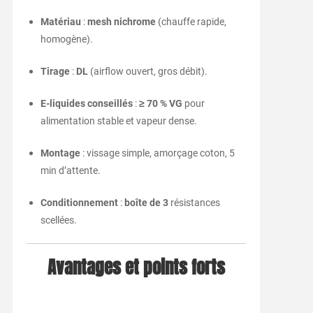
Matériau
:
mesh nichrome
(chauffe rapide,
homogène).
Tirage
:
DL
(airflow ouvert, gros débit).
E-liquides conseillés
:
≥ 70 % VG
pour
alimentation stable et vapeur dense.
Montage
: vissage simple, amorçage coton, 5
min d’attente.
Conditionnement
:
boîte de 3
résistances
scellées.
Avantages et points forts