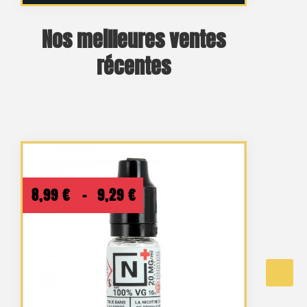
Nos meilleures ventes
récentes
Plage
8,99
€
–
9,29
€
de
prix :
8,99 €
à