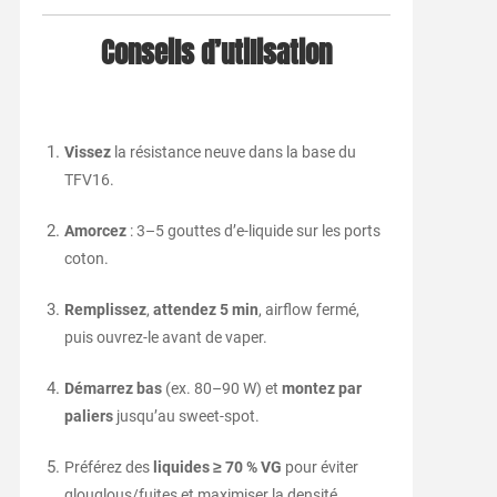
Conseils d’utilisation
Vissez
la résistance neuve dans la base du
TFV16.
Amorcez
: 3–5 gouttes d’e-liquide sur les ports
coton.
Remplissez
,
attendez 5 min
, airflow fermé,
puis ouvrez-le avant de vaper.
Démarrez bas
(ex. 80–90 W) et
montez par
paliers
jusqu’au sweet-spot.
Préférez des
liquides ≥ 70 % VG
pour éviter
glouglous/fuites et maximiser la densité.