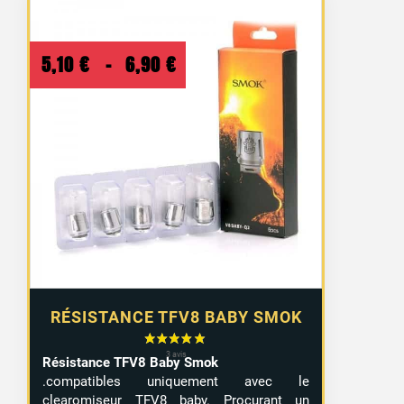
Plage
5,10
€
–
6,90
€
de
prix :
5,10 €
à
6,90 €
RÉSISTANCE TFV8 BABY SMOK
Résistance TFV8 Baby Smok
.compatibles uniquement avec le
clearomiseur TFV8 baby. Procurant un