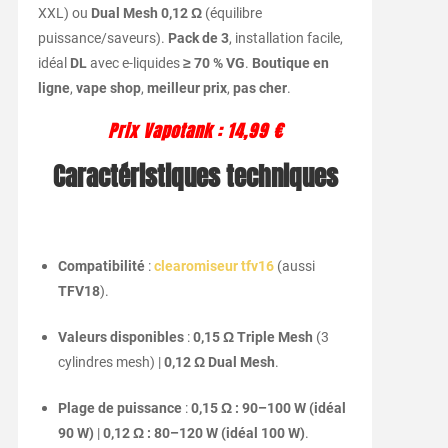
XXL) ou
Dual Mesh 0,12 Ω
(équilibre
puissance/saveurs).
Pack de 3
, installation facile,
idéal
DL
avec e-liquides
≥ 70 % VG
.
Boutique en
ligne
,
vape shop
,
meilleur prix
,
pas cher
.
Prix Vapotank : 14,99 €
Caractéristiques techniques
Compatibilité
:
clearomiseur tfv16
(aussi
TFV18
).
Valeurs disponibles
:
0,15 Ω Triple Mesh
(3
cylindres mesh) |
0,12 Ω Dual Mesh
.
Plage de puissance
:
0,15 Ω : 90–100 W (idéal
90 W)
|
0,12 Ω : 80–120 W (idéal 100 W)
.