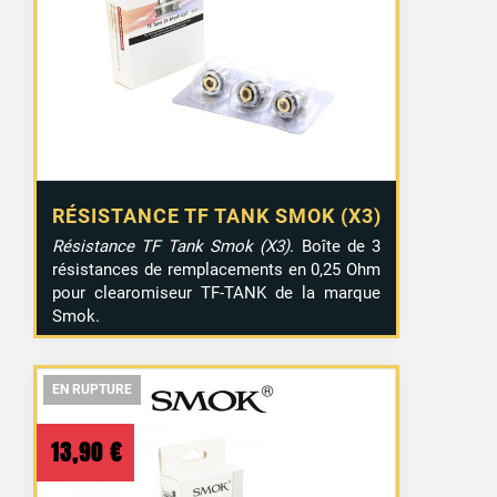
RÉSISTANCE TF TANK SMOK (X3)
Résistance TF Tank Smok (X3)
. Boîte de 3
résistances de remplacements en 0,25 Ohm
pour clearomiseur TF-TANK de la marque
Smok.
EN RUPTURE
EN RUPTURE
EN RUPTURE
13,90
€