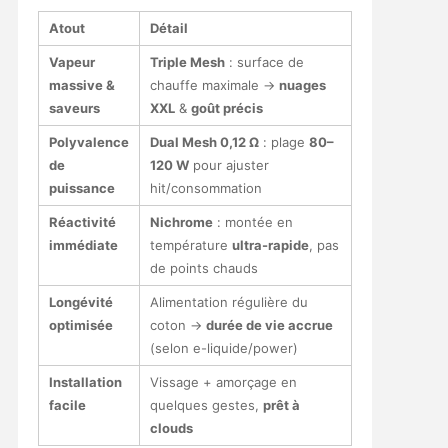
Atout
Détail
Vapeur
Triple Mesh
: surface de
massive &
chauffe maximale →
nuages
saveurs
XXL
&
goût précis
Polyvalence
Dual Mesh 0,12 Ω
: plage
80–
de
120 W
pour ajuster
puissance
hit/consommation
Réactivité
Nichrome
: montée en
immédiate
température
ultra-rapide
, pas
de points chauds
Longévité
Alimentation régulière du
optimisée
coton →
durée de vie accrue
(selon e-liquide/power)
Installation
Vissage + amorçage en
facile
quelques gestes,
prêt à
clouds