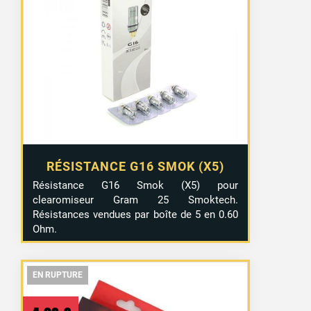
RÉSISTANCE G16 SMOK (X5)
Résistance G16 Smok (X5) pour
clearomiseur Gram 25 Smoktech.
Résistances vendues par boîte de 5 en 0.60
Ohm.
EN RUPTURE
EN RUPTURE
EN RUPTURE