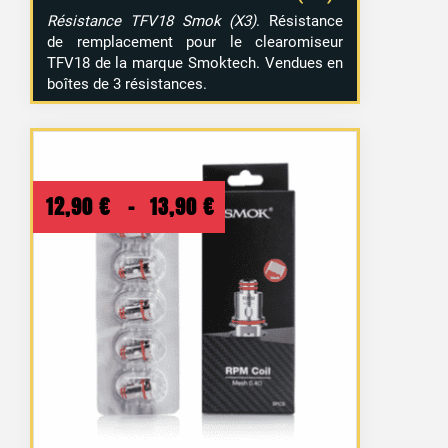
Résistance TFV18 Smok (X3)
. Résistance
de remplacement pour le clearomiseur
TFV18 de la marque Smoktech. Vendues en
boîtes de 3 résistances.
Plage
12,90
€
–
13,90
€
de
prix :
12,90 €
à
13,90 €