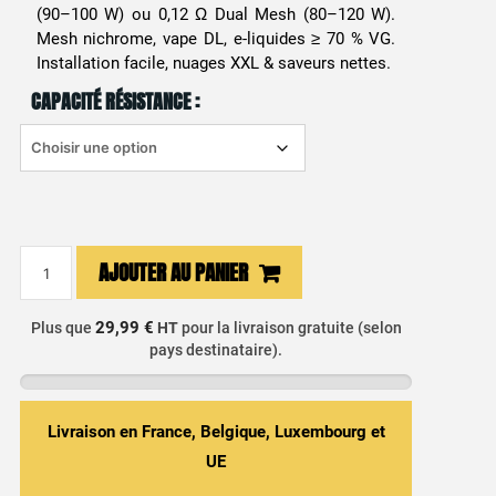
(90–100 W) ou 0,12 Ω Dual Mesh (80–120 W).
Mesh nichrome, vape DL, e-liquides ≥ 70 % VG.
Installation facile, nuages XXL & saveurs nettes.
CAPACITÉ RÉSISTANCE :
quantité
AJOUTER AU PANIER
de
Résistances
29,99 €
Plus que
HT
pour la livraison gratuite (selon
TFV16
pays destinataire).
-
Smoktech
Livraison en France, Belgique, Luxembourg et
UE