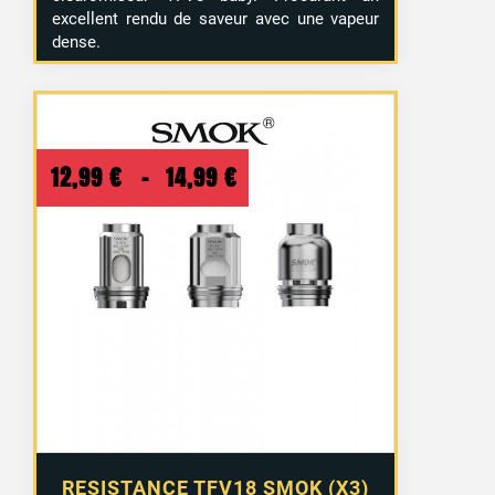
excellent rendu de saveur avec une vapeur
dense.
Plage
12,99
€
–
14,99
€
de
prix :
12,99 €
à
14,99 €
RESISTANCE TFV18 SMOK (X3)