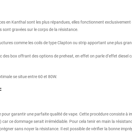
ces en Kanthal sont les plus répandues, elles fonctionnent exclusivement
 sont gravées sur le corps de la résistance.
uctures comme les coils de type Clapton ou strip apportant une plus gran
des box offrant des options de preheat, en effet on parle d’effet diesel ca
ptimale se situe entre 60 et 80W.
:
 pour garantir une parfaite qualité de vape. Cette procédure consiste à im
it) car ce dommage serait irrémédiable. Pour cela tenir en main la résistan
mprégner sans noyer la résistance. Il est possible de vérifier la bonne im