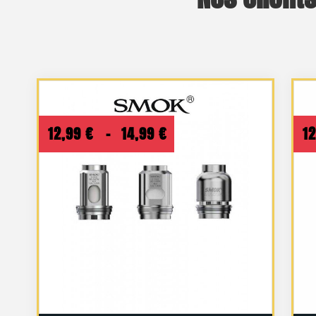
Plage
12,99
€
–
14,99
€
1
de
prix :
12,99 €
à
14,99 €