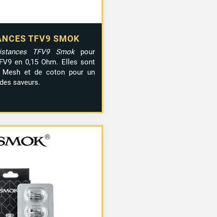
ANCES TFV9 SMOK
istances TFV9 Smok
pour
FV9 en 0,15 Ohm. Elles sont
 Mesh et de coton pour un
 des saveurs.