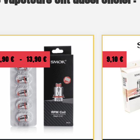
Plage
2,90
€
–
13,90
€
9,10
€
de
prix :
12,90 €
à
13,90 €