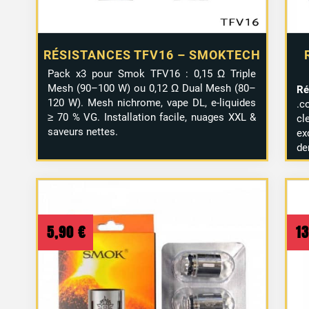
RÉSISTANCES TFV16 – SMOKTECH
Pack x3 pour Smok TFV16 : 0,15 Ω Triple
Mesh (90–100 W) ou 0,12 Ω Dual Mesh (80–
Ré
120 W). Mesh nichrome, vape DL, e-liquides
.
≥ 70 % VG. Installation facile, nuages XXL &
cl
saveurs nettes.
ex
de
5,90
€
1