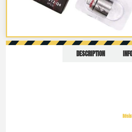
DESCRIPTION
INF
Résis