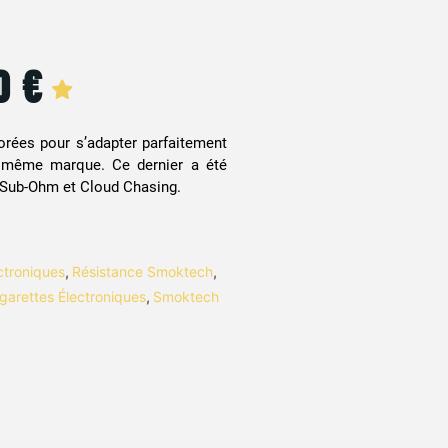
90
€
orées pour s’adapter parfaitement
 même marque. Ce dernier a été
 Sub-Ohm et Cloud Chasing.
ctroniques
,
Résistance Smoktech
,
garettes Électroniques
,
Smoktech