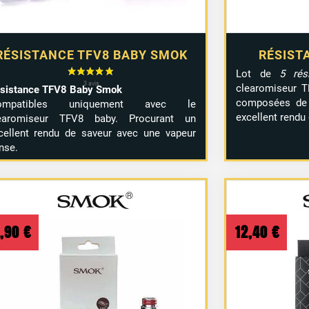
RÉSISTANCE TFV8 BABY SMOK
RÉSIST
Lot de
5 rés
clearomiseur T
sistance TFV8 Baby Smok
composées de
compatibles uniquement avec le
excellent rendu
earomiseur TFV8 baby. Procurant un
cellent rendu de saveur avec une vapeur
nse.
3,90
€
12,40
€