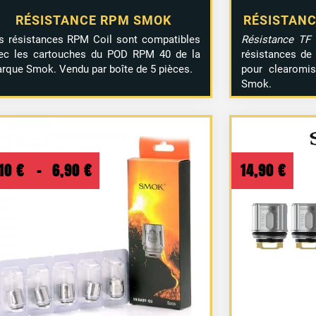
RÉSISTANCE RPM SMOK
RÉSISTANC
s résistances RPM Coil sont compatibles
Résistance TF
ec les cartouches du POD RPM 40 de la
résistances de
rque Smok. Vendu par boîte de 5 pièces.
pour clearomi
Smok.
Plage
,10
€
–
6,90
€
14,90
€
de
prix :
5,10 €
à
6,90 €