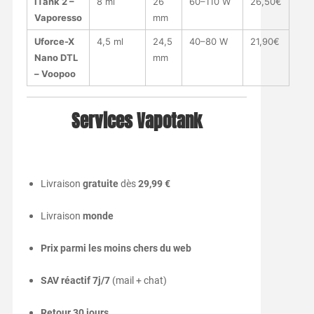
iTank 2 –
8 ml
26
60–110 W
26,50€
Vaporesso
mm
Uforce-X
4,5 ml
24,5
40–80 W
21,90€
Nano DTL
mm
– Voopoo
Services Vapotank
Livraison
gratuite
dès
29,99 €
Livraison
monde
Prix parmi les moins chers du web
SAV réactif 7j/7
(mail + chat)
Retour 30 jours