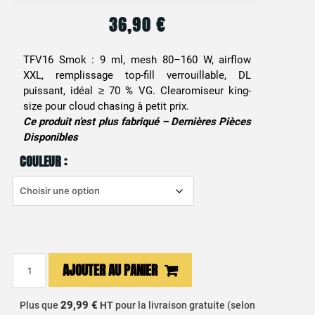
36,90
€
TFV16 Smok : 9 ml, mesh 80–160 W, airflow
XXL, remplissage top-fill verrouillable, DL
puissant, idéal ≥ 70 % VG. Clearomiseur king-
size pour cloud chasing à petit prix.
Ce produit n’est plus fabriqué – Dernières Pièces
Disponibles
COULEUR :
quantité
AJOUTER AU PANIER
de
Clearomiseur
29,99 €
Plus que
HT
pour la livraison gratuite (selon
TFV16