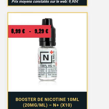
Prix moyens constatés sur le web: 9,90€
Plage
8,99
€
–
9,29
€
de
prix :
8,99 €
à
9,29 €
BOOSTER DE NICOTINE 10ML
(20MG/ML) – N+ (X10)