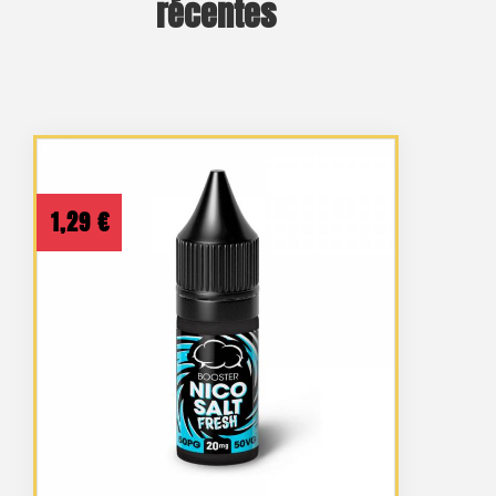
récentes
1,29
€