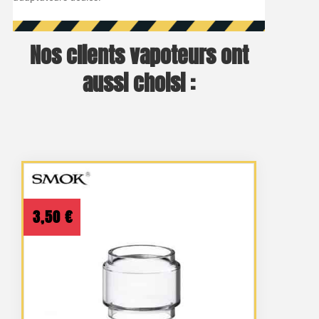
Nos clients vapoteurs ont
aussi choisi :
3,50
€