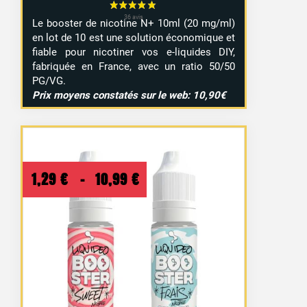
Le booster de nicotine N+ 10ml (20 mg/ml)
en lot de 10 est une solution économique et
fiable pour nicotiner vos e-liquides DIY,
fabriquée en France, avec un ratio 50/50
PG/VG.
Prix moyens constatés sur le web: 10,90€
Plage
1,29
€
–
10,99
€
de
prix :
1,29 €
à
10,99 €