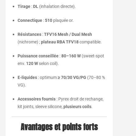
Tirage
:
DL
(inhalation directe).
Connectique
:
510
plaquée or.
Résistances
:
TFV16 Mesh / Dual Mesh
(nichrome) ;
plateau RBA TFV18
compatible.
Puissance conseillée
:
80–160 W
(sweet-spot
env.
120 W
selon coil).
E-liquides
: optimum
≥ 70/30 VG/PG
(70–80 %
VG).
Accessoires fournis
: Pyrex droit de rechange,
kit joints, sleeve silicone,
plusieurs coils
.
Avantages et points forts