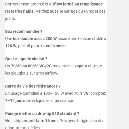
Correctement amorcé et
airflow fermé au remplissage
, il
reste
très fiable
. Vérifiez aussi le serrage du Pyrex et des
joints.
Box recommandée ?
Une
box double accus 200 W
assure une tension stable à
120 W
, parfait pour les
coils mesh
.
Quel e-liquide choisir ?
Un
70/30 ou 80/20 VG/PG
maximise la
vapeur
et limite
les glouglous sur gros airflow.
Durée de vie des résistances ?
En usage quotidien à 100–120 W avec
70 % VG
, comptez
7–14 jours
selon liquides et puissance.
Puis-je mettre un drip-tip 810 standard ?
Non,
drip propriétaire 16 mm
. Prévoyez l’original ou des
adaptateurs dédiés.