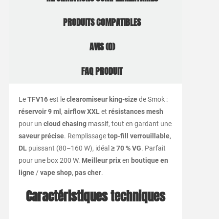
PRODUITS COMPATIBLES
AVIS (0)
FAQ PRODUIT
Le
TFV16
est le
clearomiseur king-size
de Smok :
réservoir 9 ml
,
airflow XXL
et
résistances mesh
pour un
cloud chasing
massif, tout en gardant une
saveur précise
. Remplissage
top-fill verrouillable
,
DL
puissant (80–160 W), idéal
≥ 70 % VG
. Parfait
pour une box 200 W.
Meilleur prix
en
boutique en
ligne
/
vape shop
,
pas cher
.
Caractéristiques techniques