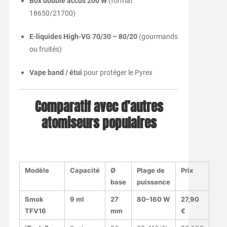
Box double accus 200 W
(format
18650/21700)
E-liquides High-VG 70/30 – 80/20
(gourmands
ou fruités)
Vape band / étui
pour protéger le Pyrex
Comparatif avec d’autres
atomiseurs populaires
Modèle
Capacité
Ø
Plage de
Prix
base
puissance
Smok
9 ml
27
80–160 W
27,90
TFV16
mm
€