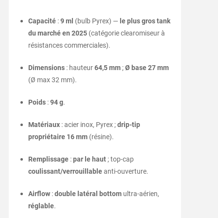
Capacité
:
9 ml
(bulb Pyrex) —
le plus gros tank
du marché en 2025
(catégorie clearomiseur à
résistances commerciales).
Dimensions
: hauteur
64,5 mm
;
Ø base 27 mm
(Ø max 32 mm).
Poids
:
94 g
.
Matériaux
: acier inox, Pyrex ;
drip-tip
propriétaire 16 mm
(résine).
Remplissage
:
par le haut
; top-cap
coulissant/verrouillable
anti-ouverture.
Airflow
:
double latéral bottom
ultra-aérien,
réglable
.