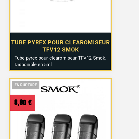
TUBE PYREX POUR CLEAROMISEUR
TFV12 SMOK
Tube pyrex pour clearomiseur TFV12 Smok.
Disponible en 5ml
EN RUPTURE
EN RUPTURE
EN RUPTURE
8,80
€