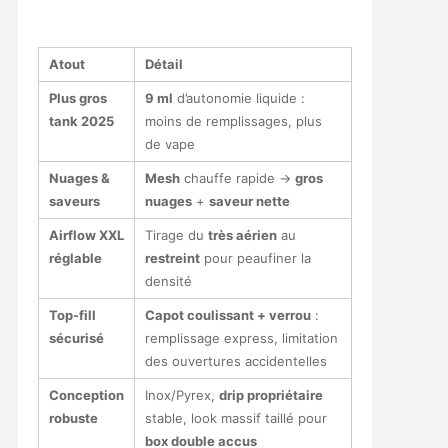
Atout
Détail
Plus gros
9 ml
d’autonomie liquide :
tank 2025
moins de remplissages, plus
de vape
Nuages &
Mesh
chauffe rapide →
gros
saveurs
nuages
+
saveur nette
Airflow XXL
Tirage du
très aérien
au
réglable
restreint
pour peaufiner la
densité
Top-fill
Capot coulissant + verrou
:
sécurisé
remplissage express, limitation
des ouvertures accidentelles
Conception
Inox/Pyrex,
drip propriétaire
robuste
stable, look massif taillé pour
box double accus