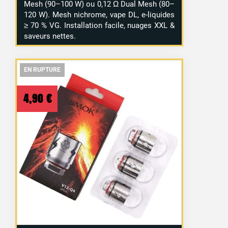
Mesh (90–100 W) ou 0,12 Ω Dual Mesh (80–
120 W). Mesh nichrome, vape DL, e-liquides
≥ 70 % VG. Installation facile, nuages XXL &
saveurs nettes.
EN RUPTURE
EN RUPTURE
EN RUPTURE
4,90
€