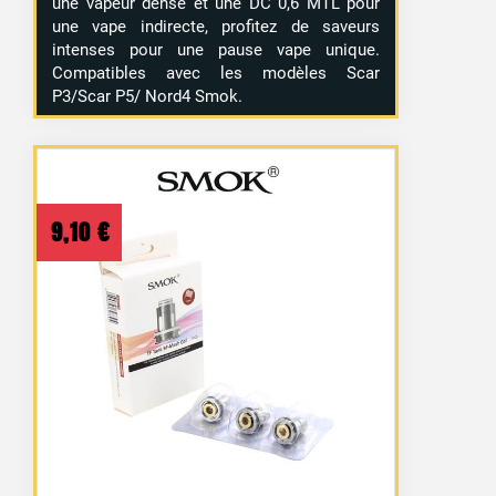
une vapeur dense et une DC 0,6 MTL pour
une vape indirecte, profitez de saveurs
intenses pour une pause vape unique.
Compatibles avec les modèles Scar
P3/Scar P5/ Nord4 Smok.
9,10
€