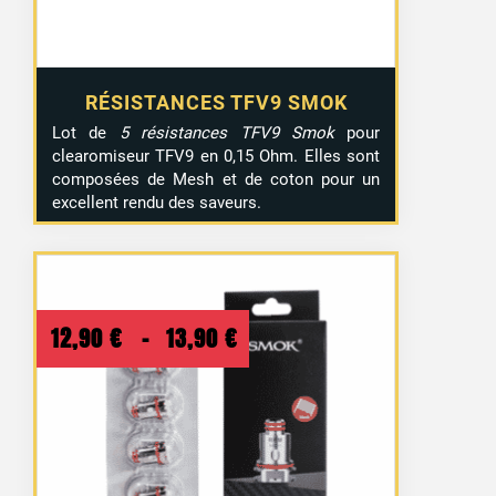
RÉSISTANCES TFV9 SMOK
Lot de
5 résistances TFV9 Smok
pour
clearomiseur TFV9 en 0,15 Ohm. Elles sont
composées de Mesh et de coton pour un
excellent rendu des saveurs.
Plage
12,90
€
–
13,90
€
de
prix :
12,90 €