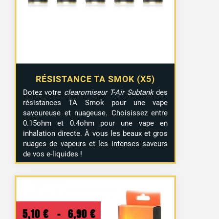
RÉSISTANCE TA SMOK (X5)
Dotez votre
clearomiseur T-Air Subtank
des
résistances TA Smok pour une vape
savoureuse et nuageuse. Choisissez entre
0.15ohm et 0.4ohm pour une vape en
inhalation directe. À vous les beaux et gros
nuages de vapeurs et les intenses saveurs
de vos e-liquides !
Plage
5,10
€
–
6,90
€