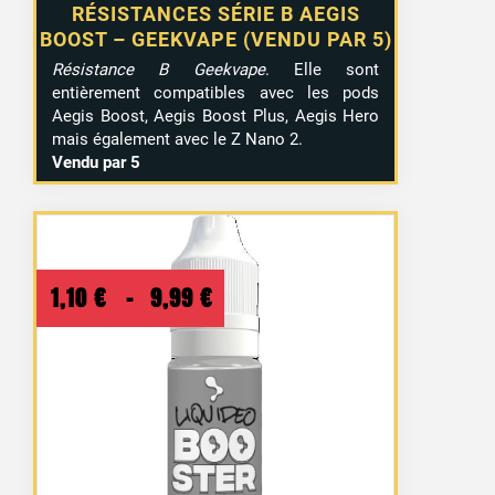
RÉSISTANCES SÉRIE B AEGIS
BOOST – GEEKVAPE (VENDU PAR 5)
Résistance B Geekvape
. Elle sont
entièrement compatibles avec les pods
Aegis Boost, Aegis Boost Plus, Aegis Hero
mais également avec le Z Nano 2.
Vendu par 5
Plage
1,10
€
–
9,99
€
de
prix :
1,10 €
à