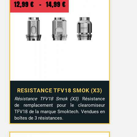
Plage
12,99
€
–
14,99
€
de
prix :
12,99 €
à
14,99 €
RESISTANCE TFV18 SMOK (X3)
Résistance TFV18 Smok (X3)
. Résistance
de remplacement pour le clearomiseur
TFV18 de la marque Smoktech. Vendues en
boîtes de 3 résistances.