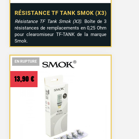
RÉSISTANCE TF TANK SMOK (X3)
Résistance TF Tank Smok (X3)
. Boîte de 3
résistances de remplacements en 0,25 Ohm
pour clearomiseur TF-TANK de la marque
Smok.
EN RUPTURE
EN RUPTURE
EN RUPTURE
13,90
€