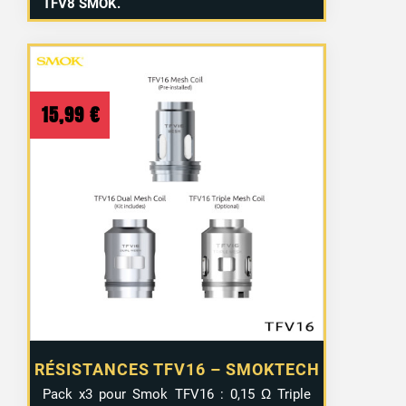
TFV8 SMOK.
15,99
€
RÉSISTANCES TFV16 – SMOKTECH
Pack x3 pour Smok TFV16 : 0,15 Ω Triple