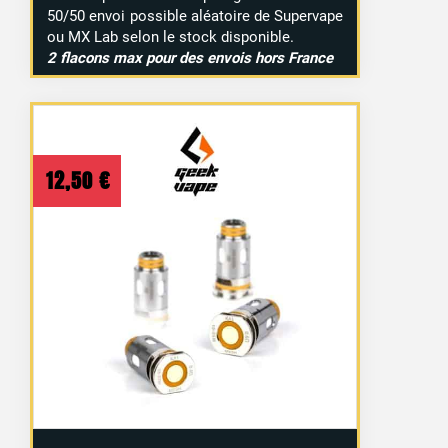
50/50 envoi possible aléatoire de Supervape
ou MX Lab selon le stock disponible.
2 flacons max pour des envois hors France
12,50
€