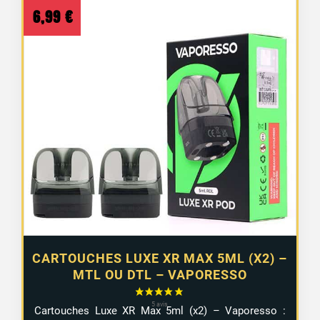
6,99
€
CARTOUCHES LUXE XR MAX 5ML (X2) –
MTL OU DTL – VAPORESSO
Cartouches Luxe XR Max 5ml (x2) – Vaporesso :