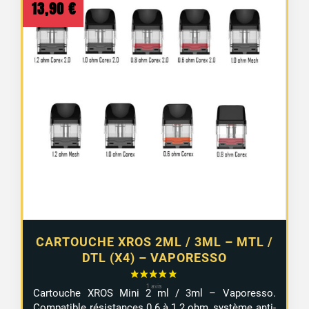
13,90
€
5 avis
CARTOUCHE XROS 2ML / 3ML – MTL /
DTL (X4) – VAPORESSO
Cartouche XROS Mini 2 ml / 3ml – Vaporesso.
Compatible résistances 0.6 à 1.2 ohm, système anti-