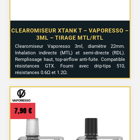
CLEAROMISEUR XTANK T – VAPORESSO –
3ML – TIRAGE MTL/RTL
Clearomiseur Vaporesso 3ml, diamètre 22mm.
Inhalation indirecte (MTL) et semi-directe (RDL).
Remplissage haut, top-airflow anti-fuite. Compatible
résistances GTX. Fourni avec drip-tips 510,
résistances 0.6Ω et 1.2Ω.
7,90
€