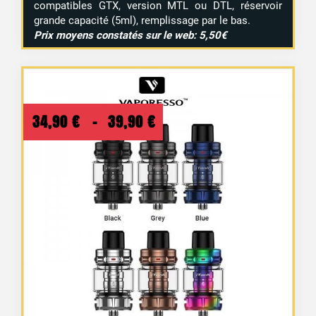
compatibles GTX, version MTL ou DTL, réservoir
grande capacité (5ml), remplissage par le bas.
Prix moyens constatés sur le web: 5,50€
Plage
34,90
€
–
39,90
€
de
prix :
34,90 €
à
39,90 €