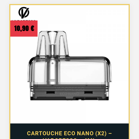
10,90
€
CARTOUCHE ECO NANO (X2) –