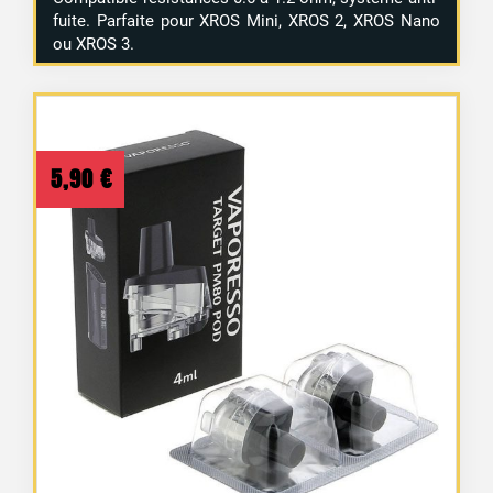
fuite. Parfaite pour XROS Mini, XROS 2, XROS Nano
ou XROS 3.
5,90
€