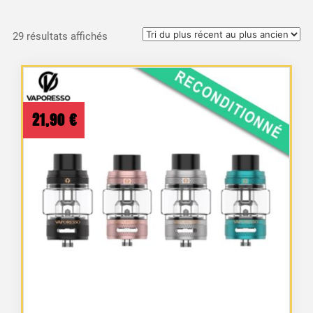
Trié
29 résultats affichés
du
plus
récent
au
21,90
€
plus
ancien