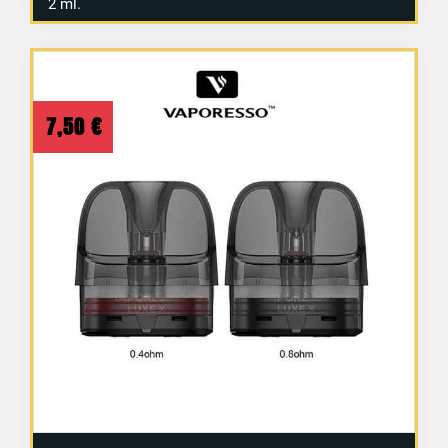
2 ml.
7,50
€