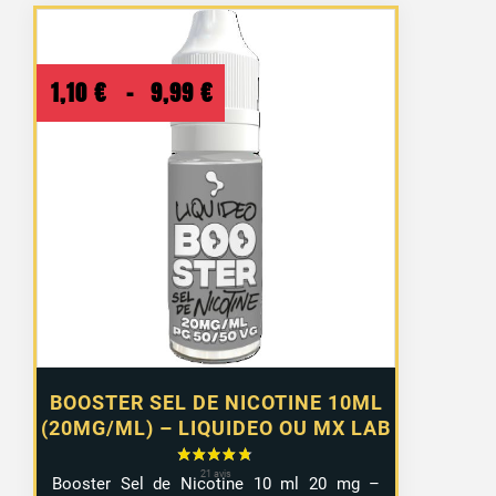
Plage
1,10
€
–
9,99
€
de
prix :
1,10 €
à
9,99 €
BOOSTER SEL DE NICOTINE 10ML
(20MG/ML) – LIQUIDEO OU MX LAB
Booster Sel de Nicotine 10 ml 20 mg –