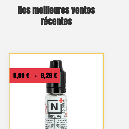
Nos meilleures ventes
récentes
Plage
8,99
€
–
9,29
€
de
prix :
8,99 €
à
9,29 €