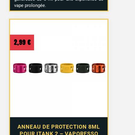
vape prolongée.
2 avis
2,99
€
ANNEAU DE PROTECTION 8ML
POUR ITANK 2 – VAPORESSO