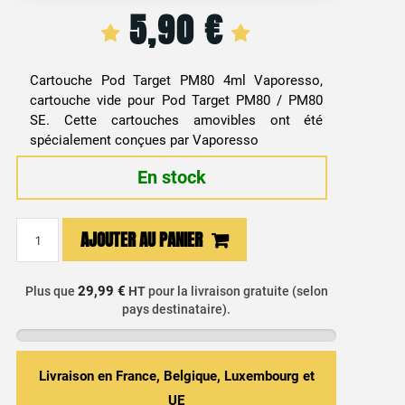
5,90
€
Cartouche Pod Target PM80 4ml Vaporesso,
cartouche vide pour Pod Target PM80 / PM80
SE. Cette cartouches amovibles ont été
spécialement conçues par Vaporesso
En stock
quantité
AJOUTER AU PANIER
de
Cartouche
Pod
29,99 €
Plus que
HT
pour la livraison gratuite (selon
pays destinataire).
Target
PM80
DTL
(x2)
Livraison en France, Belgique, Luxembourg et
-
UE