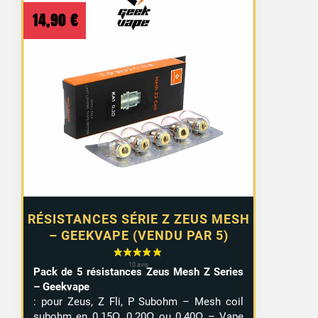
14,90
€
RÉSISTANCES SÉRIE Z ZEUS MESH
– GEEKVAPE (VENDU PAR 5)
Pack de 5 résistances Zeus Mesh Z Series
– Geekvape
: pour Zeus, Z Fli, P Subohm – Mesh coil
subohm en 0.15Ω, 0.20Ω ou 0.40Ω – Vape