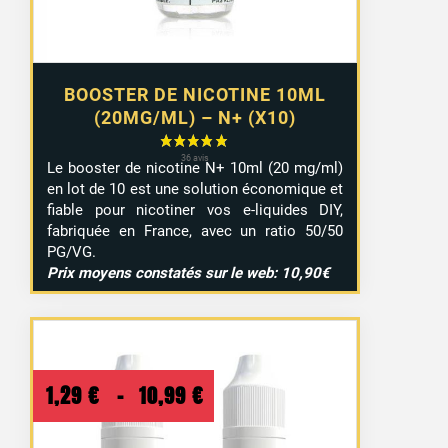
BOOSTER DE NICOTINE 10ML
(20MG/ML) – N+ (X10)
Le booster de nicotine N+ 10ml (20 mg/ml)
en lot de 10 est une solution économique et
fiable pour nicotiner vos e-liquides DIY,
fabriquée en France, avec un ratio 50/50
PG/VG.
Prix moyens constatés sur le web: 10,90€
Plage
1,29
€
–
10,99
€
de