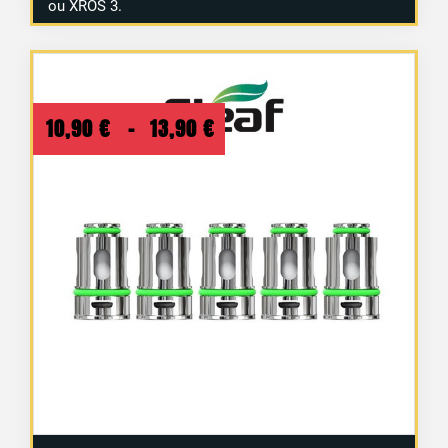
ou XROS 3.
Plage
10,90
€
–
13,90
€
de
prix :
10,90 €
à
13,90 €