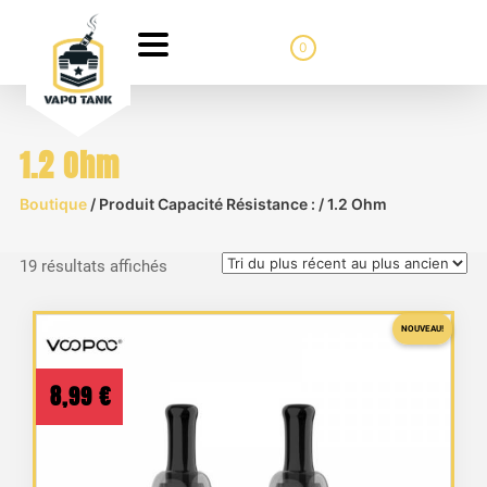
0
1.2 Ohm
Boutique
/ Produit Capacité Résistance : / 1.2 Ohm
Trié
19 résultats affichés
du
plus
NOUVEAU!
récent
au
8,99
€
plus
ancien