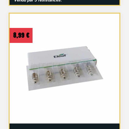
8,99
€