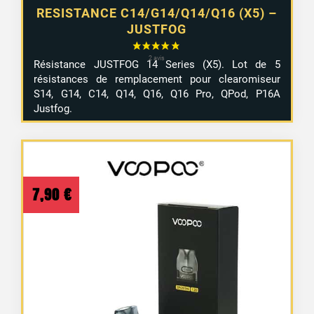
RESISTANCE C14/G14/Q14/Q16 (X5) –
JUSTFOG
Résistance JUSTFOG 14 Series (X5). Lot de 5
résistances de remplacement pour clearomiseur
8 avis
S14, G14, C14, Q14, Q16, Q16 Pro, QPod, P16A
Justfog.
7,90
€