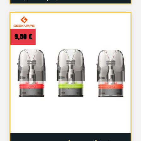
9,50
€