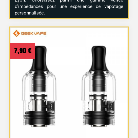
Zyon. Choisissez parmi une gamme variée
1 avis
d’impédances pour une expérience de vapotage
personnalisée.
7,90
€