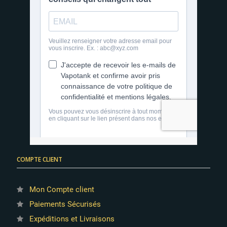
3 avis
COMPTE CLIENT
Mon Compte client
Paiements Sécurisés
Expéditions et Livraisons