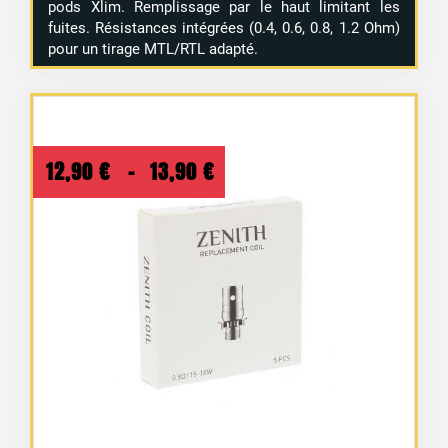
pods Xlim. Remplissage par le haut limitant les
fuites. Résistances intégrées (0.4, 0.6, 0.8, 1.2 Ohm)
pour un tirage MTL/RTL adapté.
Plage
12,90
€
–
13,90
€
de
prix :
12,90 €
à
13,90 €